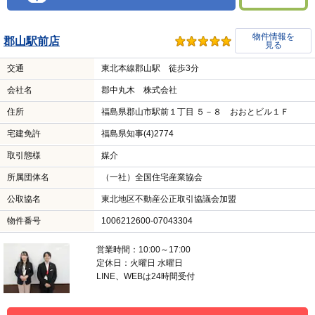
物件情報を
郡山駅前店
見る
交通
東北本線郡山駅 徒歩3分
会社名
郡中丸木 株式会社
住所
福島県郡山市駅前１丁目 ５－８ おおとビル１Ｆ
宅建免許
福島県知事(4)2774
取引態様
媒介
所属団体名
（一社）全国住宅産業協会
公取協名
東北地区不動産公正取引協議会加盟
物件番号
1006212600-07043304
営業時間：10:00～17:00
定休日：火曜日 水曜日
LINE、WEBは24時間受付