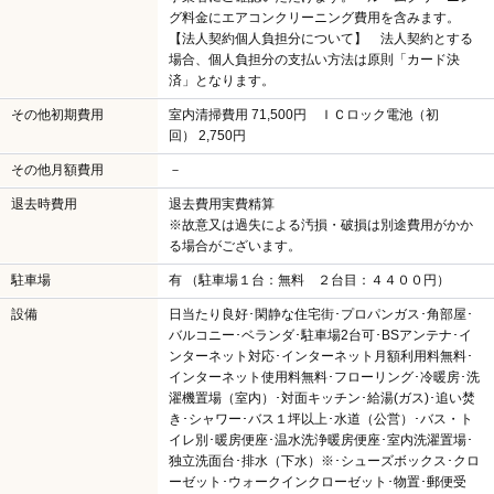
グ料金にエアコンクリーニング費用を含みます。
【法人契約個人負担分について】 法人契約とする
場合、個人負担分の支払い方法は原則「カード決
済」となります。
その他初期費用
室内清掃費用 71,500円 ＩＣロック電池（初
回） 2,750円
その他月額費用
－
退去時費用
退去費用実費精算
※故意又は過失による汚損・破損は別途費用がかか
る場合がございます。
駐車場
有 （駐車場１台：無料 ２台目：４４００円）
設備
日当たり良好･閑静な住宅街･プロパンガス･角部屋･
バルコニー･ベランダ･駐車場2台可･BSアンテナ･イ
ンターネット対応･インターネット月額利用料無料･
インターネット使用料無料･フローリング･冷暖房･洗
濯機置場（室内）･対面キッチン･給湯(ガス)･追い焚
き･シャワー･バス１坪以上･水道（公営）･バス・ト
イレ別･暖房便座･温水洗浄暖房便座･室内洗濯置場･
独立洗面台･排水（下水）※･シューズボックス･クロ
ーゼット･ウォークインクローゼット･物置･郵便受