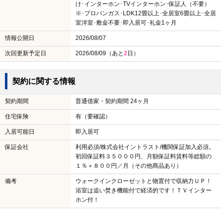
け･インターホン･TVインターホン･保証人（不要）
※･プロパンガス･LDK12畳以上･全居室6畳以上･全居
室洋室･敷金不要･即入居可･礼金1ヶ月
情報公開日
2026/08/07
次回更新予定日
2026/08/09（あと
2
日）
契約に関する情報
契約期間
普通借家・契約期間 24ヶ月
住宅保険
有（要確認）
入居可能日
即入居可
保証会社
利用必須/株式会社イントラスト/機関保証加入必須。
初回保証料３５０００円、月額保証料賃料等総額の
１％＋８００円／月（その他商品あり）
備考
ウォークインクローゼットと物置付で収納力ＵＰ！
浴室は追い焚き機能付で経済的です！ＴＶインター
ホン付！