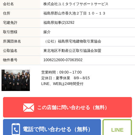
会社名
株式会社ユミタライフサポートサービス
住所
福島県郡山市香久池２丁目 １０－１３
宅建免許
福島県知事(2)3292
取引態様
媒介
所属団体名
（公社）福島県宅地建物取引業協会
公取協名
東北地区不動産公正取引協議会加盟
物件番号
1006212600-07063502
営業時間：09:00～17:00
定休日：夏季休業 8/9～8/15
LINE、WEBは24時間受付
この店舗に問い合わせる（無料）
電話で問い合わせる（無料）
LINE