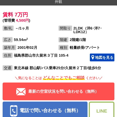
外観
賃料 7万円
(管理費
4,500円
)
敷/礼
－/1ヶ月
間取り
2LDK（洋6･洋7･
LDK12）
2
広さ
59.54m
階建
2階建/1階
築年月
2001年02月
種別
軽量鉄骨/アパート
住所
福島県郡山市久留米３丁目 105-4
地図を見る
交通
東北本線 郡山駅/バス乗車25分/久留米２丁目/徒歩5分
どんなことでもご相談
＼気になることは
ください／
最新の空室状況を問い合わせる（無料）
電話で問い合わせる（無料）
LINE