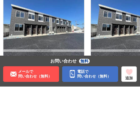
お問い合わせ
無料
7.4
7.4
万円
万円
管理費:4,000円
管理費:4,
メールで
電話で
1ヶ月
－
1ヶ
問い合わせ（無料）
問い合わせ（無料）
敷
礼
敷
追加
53.8㎡
2LDK
53.8㎡
安積永盛駅 徒歩15分
安積永盛駅
福島県郡山市田村町徳定字
福島県郡
苧干場
苧干場
料理が楽
ペット可
料理が楽
ペット可
住む街研究所で街の情報を見る