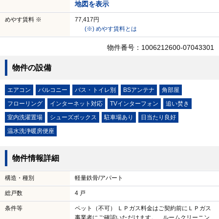
地図を表示
めやす賃料 ※
77,417円
(※) めやす賃料とは
物件番号：1006212600-07043301
物件の設備
エアコン
バルコニー
バス・トイレ別
BSアンテナ
角部屋
フローリング
インターネット対応
TVインターフォン
追い焚き
室内洗濯置場
シューズボックス
駐車場あり
日当たり良好
温水洗浄暖房便座
物件情報詳細
構造・種別
軽量鉄骨/アパート
総戸数
4 戸
条件等
ペット（不可） ＬＰガス料金はご契約前にＬＰガス
事業者にご確認いただけます。 ルームクリーニン