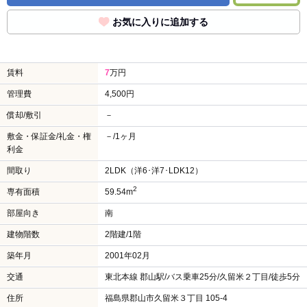
お気に入りに追加する
賃料
7
万円
管理費
4,500円
償却/敷引
－
敷金・保証金/礼金・権
－/1ヶ月
利金
間取り
2LDK（洋6･洋7･LDK12）
2
専有面積
59.54m
部屋向き
南
建物階数
2階建/1階
築年月
2001年02月
交通
東北本線 郡山駅/バス乗車25分/久留米２丁目/徒歩5分
住所
福島県郡山市久留米３丁目 105-4