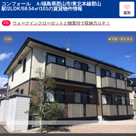
コンフォール Ａ/福島県郡山市/東北本線郡山
駅/2LDK/59.54㎡/101の賃貸物件情報
追加
ウォークインクローゼットと物置付で収納力ＵＰ！
1/16
■ 写真一覧を見る