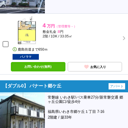
4
万円
（管理費等－）
敷金礼金 :
0
円
2階 / 1DK / 33.05㎡
鹿島街道まで650ｍ
パノラマ
お問い合わせ(無料)
お気に入り
【ダブル0】 パナート郷ケ丘
アパート
常磐線 いわき駅/バス乗車27分/新常磐交通 郷
ヶ丘公園口/徒歩4分
福島県いわき市郷ケ丘１丁目 7-16
2階建 / 築33年