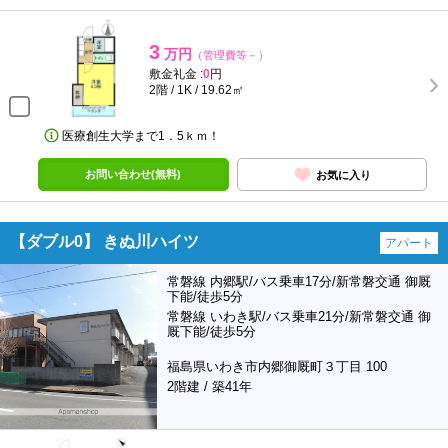
3
万円
（管理費等－）
敷金礼金 :
0
円
2階 / 1K / 19.62㎡
医療創生大学まで1．5ｋｍ！
お問い合わせ(無料)
お気に入り
【ダブル0】 きぬ川ハイツ
アパート
常磐線 内郷駅/バス乗車17分/新常磐交通 御厩
下能/徒歩5分
常磐線 いわき駅/バス乗車21分/新常磐交通 御
厩下能/徒歩5分
福島県いわき市内郷御厩町３丁目 100
2階建 / 築41年