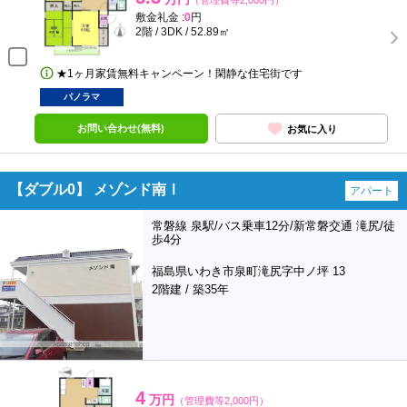
（管理費等2,000円）
敷金礼金 :
0
円
2階 / 3DK / 52.89㎡
★1ヶ月家賃無料キャンペーン！閑静な住宅街です
パノラマ
お問い合わせ(無料)
お気に入り
【ダブル0】 メゾンド南Ⅰ
アパート
常磐線 泉駅/バス乗車12分/新常磐交通 滝尻/徒
歩4分
福島県いわき市泉町滝尻字中ノ坪 13
2階建 / 築35年
4
万円
（管理費等2,000円）