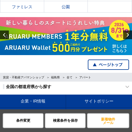
ファミレス
公園
Previous
賃貸・不動産アパマンショップ
福島県
全て
アパート
全国の都道府県から探す
企業・IR情報
サイトポリシー
プライバシーポリシー
運営会社について
新着物件
条件変更
検索条件を保存
メール
©APAMAN Co.,Ltd.