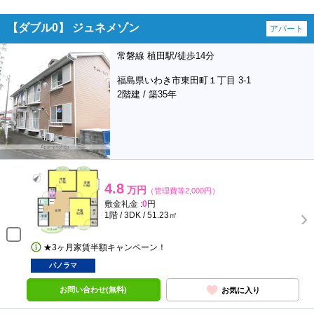
【ダブル0】 ジュネメゾン
アパート
常磐線 植田駅/徒歩14分
福島県いわき市東田町１丁目 3-1
2階建 / 築35年
4.8
万円
（管理費等2,000円）
敷金礼金 :
0
円
1階 / 3DK / 51.23㎡
★3ヶ月家賃半額キャンペーン！
パノラマ
お問い合わせ(無料)
お気に入り