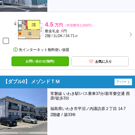
4.5
万円
（管理費等2,000円）
敷金礼金 :
0
円
2階 / 1LDK / 34.71㎡
光インターネット無料使い放題
お問い合わせ(無料)
お気に入り
【ダブル0】 メゾンドＴＭ
アパート
常磐線 いわき駅/バス乗車37分/新常磐交通 西
原/徒歩3分
福島県いわき市平沼ノ内諏訪原２丁目 14-7
2階建 / 築33年