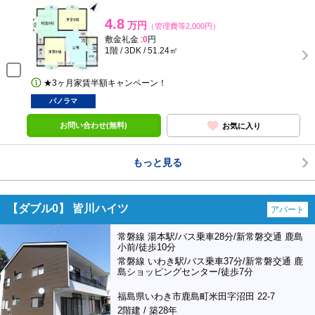
4.8
万円
（管理費等2,000円）
敷金礼金 :
0
円
1階 / 3DK / 51.24㎡
★3ヶ月家賃半額キャンペーン！
パノラマ
お問い合わせ(無料)
お気に入り
もっと見る
【ダブル0】 皆川ハイツ
アパート
常磐線 湯本駅/バス乗車28分/新常磐交通 鹿島
小前/徒歩10分
常磐線 いわき駅/バス乗車37分/新常磐交通 鹿
島ショッピングセンター/徒歩7分
福島県いわき市鹿島町米田字沼田 22-7
2階建 / 築28年