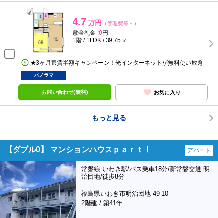
4.7
万円
（管理費等－）
敷金礼金 :
0
円
1階 / 1LDK / 39.75㎡
★3ヶ月家賃半額キャンペーン！光インターネットが無料使い放題
パノラマ
お問い合わせ(無料)
お気に入り
もっと見る
【ダブル0】 マンションハウスｐａｒｔⅠ
アパート
常磐線 いわき駅/バス乗車18分/新常磐交通 明
治団地/徒歩8分
福島県いわき市明治団地 49-10
2階建 / 築41年