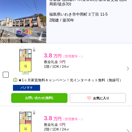
局前/徒歩3分
福島県いわき市中岡町３丁目 11-5
2階建 / 築30年
3.8
万円
（管理費等－）
敷金礼金 :
0
円
1階 / 1DK / 24㎡
★1ヶ月家賃無料キャンペーン！光インターネット無料（無線可）
パノラマ
お問い合わせ(無料)
お気に入り
3.8
万円
（管理費等－）
敷金礼金 :
0
円
2階 / 1DK / 24㎡