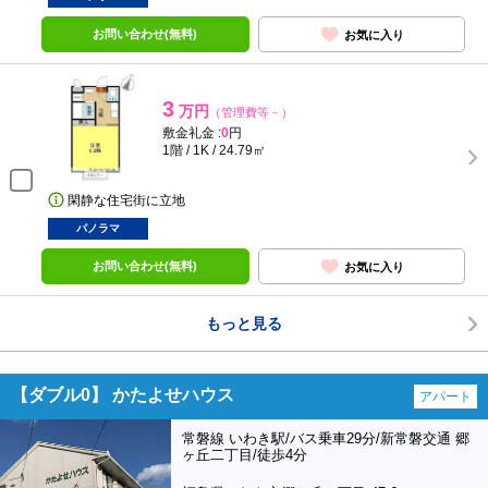
お問い合わせ(無料)
お気に入り
3
万円
（管理費等－）
敷金礼金 :
0
円
1階 / 1K / 24.79㎡
閑静な住宅街に立地
パノラマ
お問い合わせ(無料)
お気に入り
もっと見る
【ダブル0】 かたよせハウス
アパート
常磐線 いわき駅/バス乗車29分/新常磐交通 郷
ヶ丘二丁目/徒歩4分