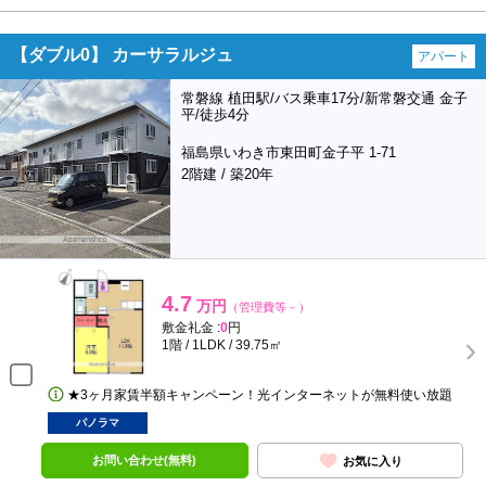
【ダブル0】 カーサラルジュ
アパート
常磐線 植田駅/バス乗車17分/新常磐交通 金子
平/徒歩4分
福島県いわき市東田町金子平 1-71
2階建 / 築20年
4.7
万円
（管理費等－）
敷金礼金 :
0
円
1階 / 1LDK / 39.75㎡
★3ヶ月家賃半額キャンペーン！光インターネットが無料使い放題
パノラマ
お問い合わせ(無料)
お気に入り