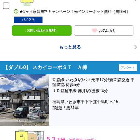
★1ヶ月家賃無料キャンペーン！光インターネット無料（無線可）
パノラマ
お問い合わせ(無料)
お気に入り
もっと見る
【ダブル0】 スカイコーポＳＴ Ａ棟
アパート
常磐線 いわき駅/バス乗車17分/新常磐交通 平
窪農協/徒歩5分
ＪＲ磐越東線 赤井駅/徒歩24分
福島県いわき市平下平窪中島町 6-15
2階建 / 築31年
5.3
万円