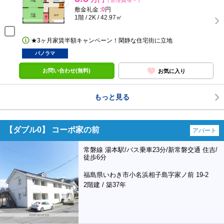
（管理費等－）
敷金礼金 :
0
円
1階 / 2K / 42.97㎡
★3ヶ月家賃半額キャンペーン！閑静な住宅街に立地
パノラマ
お問い合わせ(無料)
お気に入り
もっと見る
【ダブル0】 コーポ家の前
アパート
常磐線 湯本駅/バス乗車23分/新常磐交通 住吉/
徒歩6分
福島県いわき市小名浜相子島字家ノ前 19-2
2階建 / 築37年