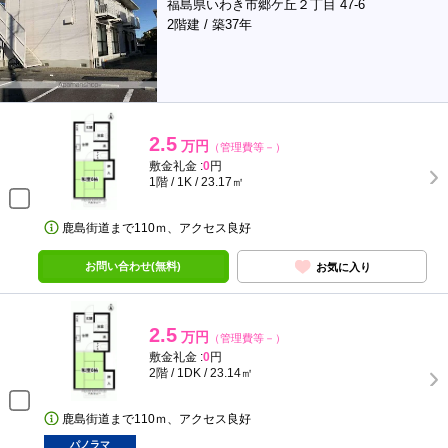
福島県いわき市郷ケ丘２丁目 47-6
2階建 / 築37年
2.5
万円
（管理費等－）
敷金礼金 :
0
円
1階 / 1K / 23.17㎡
鹿島街道まで110ｍ、アクセス良好
お問い合わせ(無料)
お気に入り
2.5
万円
（管理費等－）
敷金礼金 :
0
円
2階 / 1DK / 23.14㎡
鹿島街道まで110ｍ、アクセス良好
パノラマ