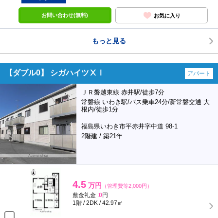
お問い合わせ(無料)
お気に入り
もっと見る
【ダブル0】 シガハイツⅩⅠ
アパート
ＪＲ磐越東線 赤井駅/徒歩7分
常磐線 いわき駅/バス乗車24分/新常磐交通 大
根内/徒歩1分
福島県いわき市平赤井字中道 98-1
2階建 / 築21年
4.5
万円
（管理費等2,000円）
敷金礼金 :
0
円
1階 / 2DK / 42.97㎡