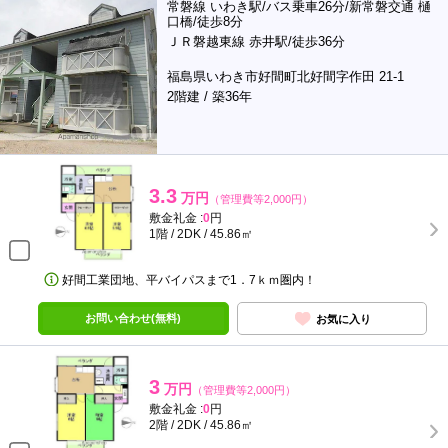
常磐線 いわき駅/バス乗車26分/新常磐交通 樋
口橋/徒歩8分
ＪＲ磐越東線 赤井駅/徒歩36分
福島県いわき市好間町北好間字作田 21-1
2階建 / 築36年
3.3
万円
（管理費等2,000円）
敷金礼金 :
0
円
1階 / 2DK / 45.86㎡
好間工業団地、平バイパスまで1．7ｋｍ圏内！
お問い合わせ(無料)
お気に入り
3
万円
（管理費等2,000円）
敷金礼金 :
0
円
2階 / 2DK / 45.86㎡