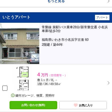
もっと見る
いとうアパート
アパート
常磐線 泉駅/バス乗車28分/新常磐交通 小名浜
車庫/徒歩3分
福島県いわき市小名浜字古湊 60
2階建 / 築44年
4
万円
（管理費等－）
敷 1ヶ月 / 礼 －
1階 / 3K / 49.58㎡
鍵付ガレージ、物置、照明付
お問い合わせ(無料)
お気に入り