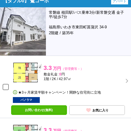
【ダブル0】 鷺コーポ
アパート
常磐線 植田駅/バス乗車3分/新常磐交通 金子
平/徒歩7分
福島県いわき市東田町菖蒲沢 34-9
2階建 / 築35年
3.3
万円
（管理費等－）
敷金礼金 :
0
円
1階 / 2K / 42.97㎡
★3ヶ月家賃半額キャンペーン！閑静な住宅街に立地
パノラマ
お問い合わせ(無料)
お気に入り
3.3
万円