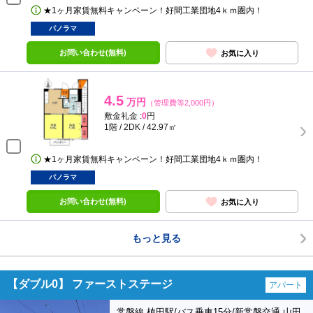
★1ヶ月家賃無料キャンペーン！好間工業団地4ｋｍ圏内！
パノラマ
お問い合わせ(無料)
お気に入り
4.5
万円
（管理費等2,000円）
敷金礼金 :
0
円
1階 / 2DK / 42.97㎡
★1ヶ月家賃無料キャンペーン！好間工業団地4ｋｍ圏内！
パノラマ
お問い合わせ(無料)
お気に入り
もっと見る
【ダブル0】 ファーストステージ
アパート
常磐線 植田駅/バス乗車15分/新常磐交通 山田