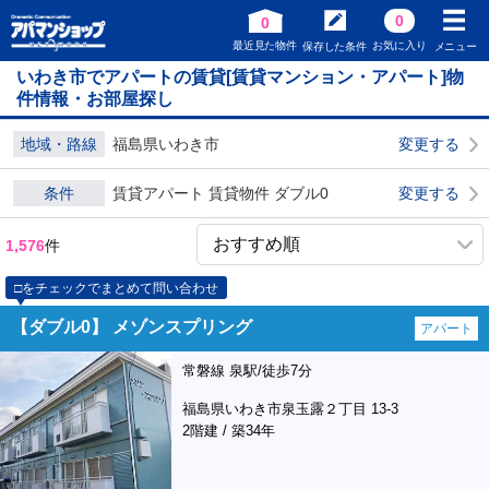
0
0
最近見た物件
お気に入り
保存した条件
メニュー
いわき市でアパートの賃貸[賃貸マンション・アパート]物
件情報・お部屋探し
地域・路線
福島県いわき市
変更する
条件
賃貸アパート 賃貸物件 ダブル0
変更する
1,576
件
□をチェックでまとめて問い合わせ
【ダブル0】 メゾンスプリング
アパート
常磐線 泉駅/徒歩7分
福島県いわき市泉玉露２丁目 13-3
2階建 / 築34年