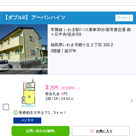
【ダブル0】 アーバンハイツ
アパート
常磐線 いわき駅/バス乗車30分/新常磐交通 郷
ヶ丘中央/徒歩3分
福島県いわき市郷ケ丘２丁目 102-2
2階建 / 築37年
3
万円
（管理費等－）
敷金礼金 :
0
円
1階 / 1K / 19.62㎡
医療創生大学まで1．5ｋｍ！
パノラマ
お問い合わせ(無料)
お気に入り