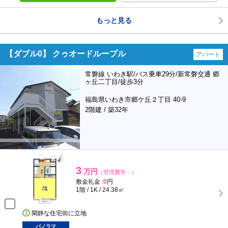
もっと見る
【ダブル0】 クゥオードループル
アパート
常磐線 いわき駅/バス乗車29分/新常磐交通 郷
ヶ丘二丁目/徒歩3分
福島県いわき市郷ケ丘２丁目 40-9
2階建 / 築32年
3
万円
（管理費等－）
敷金礼金 :
0
円
1階 / 1K / 24.38㎡
閑静な住宅街に立地
パノラマ