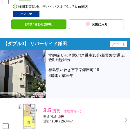
好間工業団地、平バイパスまで1．7ｋｍ圏内！
パノラマ
お問い合わせ(無料)
お気に入り
【ダブル0】 リバーサイド鎌田
アパート
常磐線 いわき駅/バス乗車15分/新常磐交通 五
色町/徒歩4分
福島県いわき市平字鎌田町 18
2階建 / 築36年
3.5
万円
（管理費等－）
敷金礼金 :
0
円
1階 / 1DK / 26.44㎡