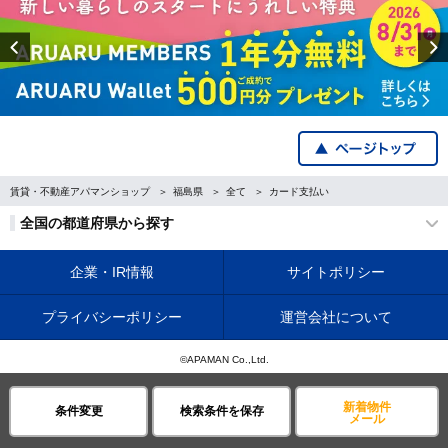
Previous
賃貸・不動産アパマンショップ
福島県
全て
カード支払い
全国の都道府県から探す
企業・IR情報
サイトポリシー
プライバシーポリシー
運営会社について
©APAMAN Co.,Ltd.
新着物件
条件変更
検索条件を保存
メール