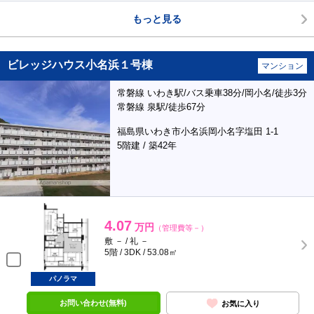
もっと見る
ビレッジハウス小名浜１号棟
マンション
常磐線 いわき駅/バス乗車38分/岡小名/徒歩3分
常磐線 泉駅/徒歩67分
福島県いわき市小名浜岡小名字塩田 1-1
5階建 / 築42年
4.07
万円
（管理費等－）
敷 － / 礼 －
5階 / 3DK / 53.08㎡
パノラマ
お問い合わせ(無料)
お気に入り