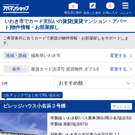
0
0
最近見た物件
お気に入り
保存した条件
メニュー
いわき市でカード支払いの賃貸[賃貸マンション・アパー
ト]物件情報・お部屋探し
ご希望条件に合うカードで家賃の物件情報・お部屋探しをサポートしま
す。
地域・路線
福島県いわき市
変更する
条件
家賃カード決済可 賃貸物件 ダブル0
変更する
5
件
□をチェックでまとめて問い合わせ
ビレッジハウス小名浜２号棟
マンション
常磐線 いわき駅/バス乗車38分/岡小名/徒歩3分
常磐線 泉駅/徒歩67分
福島県いわき市小名浜岡小名字塩田 1-1