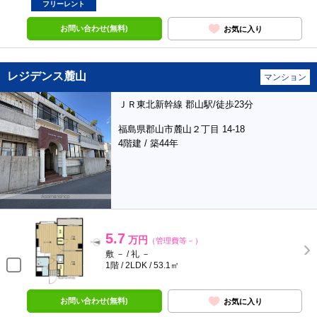
フリーレント
お問い合わせ(無料)
お気に入り
レジデンス麓山
マンション
ＪＲ東北新幹線 郡山駅/徒歩23分
福島県郡山市麓山２丁目 14-18
4階建 / 築44年
5.7
万円
（管理費等－）
敷 － / 礼 －
1階 / 2LDK / 53.1㎡
お問い合わせ(無料)
お気に入り