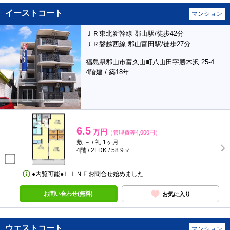
イーストコート
マンション
ＪＲ東北新幹線 郡山駅/徒歩42分
ＪＲ磐越西線 郡山富田駅/徒歩27分
福島県郡山市富久山町八山田字勝木沢 25-4
4階建 / 築18年
6.5
万円
（管理費等4,000円）
敷 － / 礼 1ヶ月
4階 / 2LDK / 58.9㎡
●内覧可能●ＬＩＮＥお問合せ始めました
お問い合わせ(無料)
お気に入り
ウエストコート
マンション