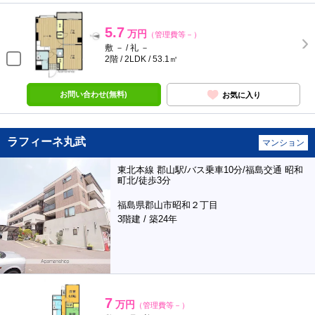
5.7
万円
（管理費等－）
敷 － / 礼 －
2階 / 2LDK / 53.1㎡
お問い合わせ(無料)
お気に入り
ラフィーネ丸武
マンション
東北本線 郡山駅/バス乗車10分/福島交通 昭和
町北/徒歩3分
福島県郡山市昭和２丁目
3階建 / 築24年
7
万円
（管理費等－）