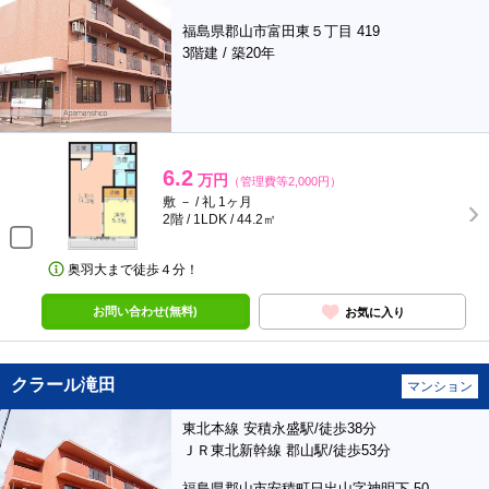
福島県郡山市富田東５丁目 419
3階建 / 築20年
6.2
万円
（管理費等2,000円）
敷 － / 礼 1ヶ月
2階 / 1LDK / 44.2㎡
奥羽大まで徒歩４分！
お問い合わせ(無料)
お気に入り
クラール滝田
マンション
東北本線 安積永盛駅/徒歩38分
ＪＲ東北新幹線 郡山駅/徒歩53分
福島県郡山市安積町日出山字神明下 50