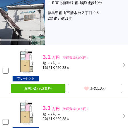
ＪＲ東北新幹線 郡山駅/徒歩10分
福島県郡山市清水台２丁目 9-6
2階建 / 築31年
3.1
万円
（管理費等5,000円）
敷 － / 礼 －
1階 / 1K / 20.28㎡
フリーレント
お問い合わせ(無料)
お気に入り
3.3
万円
（管理費等5,000円）
敷 － / 礼 －
2階 / 1K / 20.28㎡