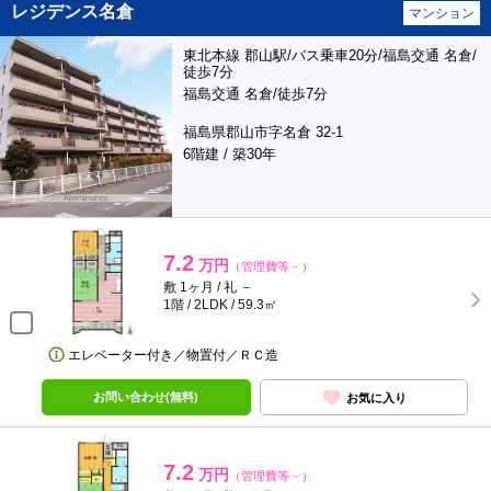
レジデンス名倉
マンション
東北本線 郡山駅/バス乗車20分/福島交通 名倉/
徒歩7分
福島交通 名倉/徒歩7分
福島県郡山市字名倉 32-1
6階建 / 築30年
7.2
万円
（管理費等－）
敷 1ヶ月 / 礼 －
1階 / 2LDK / 59.3㎡
エレベーター付き／物置付／ＲＣ造
お問い合わせ(無料)
お気に入り
7.2
万円
（管理費等－）