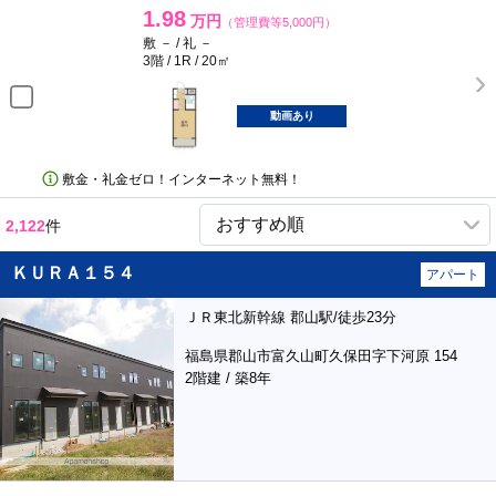
1.98
万円
（管理費等5,000円）
敷 － / 礼 －
3階 / 1R / 20㎡
動画あり
敷金・礼金ゼロ！インターネット無料！
2,122
件
ＫＵＲＡ１５４
アパート
ＪＲ東北新幹線 郡山駅/徒歩23分
福島県郡山市富久山町久保田字下河原 154
2階建 / 築8年