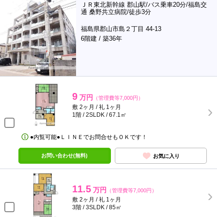
ＪＲ東北新幹線 郡山駅/バス乗車20分/福島交
通 桑野共立病院/徒歩3分
福島県郡山市島２丁目 44-13
6階建 / 築36年
9
万円
（管理費等7,000円）
敷 2ヶ月 / 礼 1ヶ月
1階 / 2SLDK / 67.1㎡
●内覧可能●ＬＩＮＥでお問合せもＯＫです！
お問い合わせ(無料)
お気に入り
11.5
万円
（管理費等7,000円）
敷 2ヶ月 / 礼 1ヶ月
3階 / 3SLDK / 85㎡