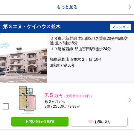
もっと見る
第３エヌ・ケイハウス並木
マンション
ＪＲ東北新幹線 郡山駅/バス乗車20分/福島交
通 並木/徒歩8分
ＪＲ磐越西線 郡山富田駅/徒歩24分
福島県郡山市並木２丁目 10-4
3階建 / 築36年
7.5
万円
（管理費等3,000円）
敷 2ヶ月 / 礼 －
3階 / 2SLDK / 73.93㎡
お問い合わせ(無料)
お気に入り