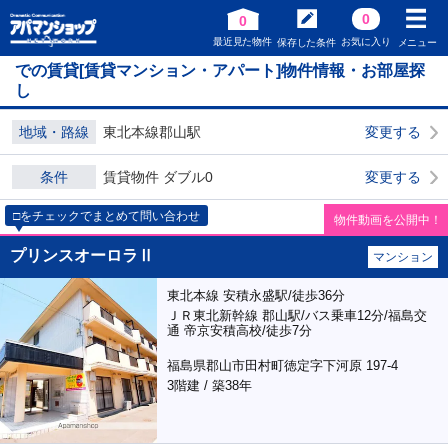
0
0
最近見た物件
お気に入り
保存した条件
メニュー
での賃貸[賃貸マンション・アパート]物件情報・お部屋探
し
地域・路線
東北本線郡山駅
変更する
条件
賃貸物件 ダブル0
変更する
□をチェックでまとめて問い合わせ
物件動画を公開中！
プリンスオーロラⅡ
マンション
東北本線 安積永盛駅/徒歩36分
ＪＲ東北新幹線 郡山駅/バス乗車12分/福島交
通 帝京安積高校/徒歩7分
福島県郡山市田村町徳定字下河原 197-4
3階建 / 築38年