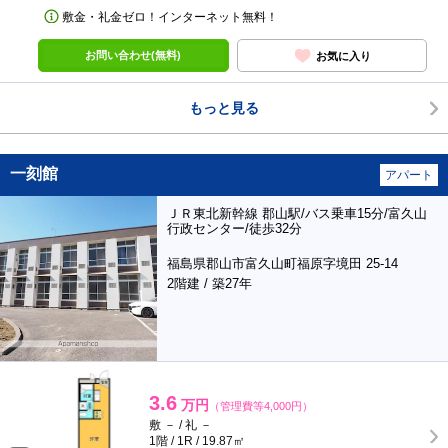
敷金・礼金ゼロ！インターネット無料！
お問い合わせ(無料)
お気に入り
もっと見る
一刻館
アパート
ＪＲ東北新幹線 郡山駅/バス乗車15分/富久山
行政センター/徒歩32分
福島県郡山市富久山町福原字境田 25-14
2階建 / 築27年
3.6
万円
（管理費等4,000円）
敷 － / 礼 －
1階 / 1R / 19.87㎡