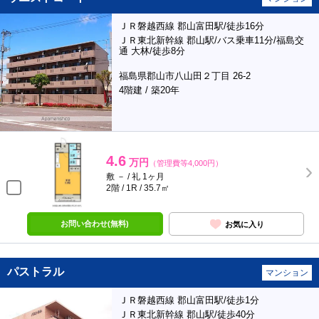
ＪＲ磐越西線 郡山富田駅/徒歩16分
ＪＲ東北新幹線 郡山駅/バス乗車11分/福島交
通 大林/徒歩8分
福島県郡山市八山田２丁目 26-2
4階建 / 築20年
4.6
万円
（管理費等4,000円）
敷 － / 礼 1ヶ月
2階 / 1R / 35.7㎡
お問い合わせ(無料)
お気に入り
パストラル
マンション
ＪＲ磐越西線 郡山富田駅/徒歩1分
ＪＲ東北新幹線 郡山駅/徒歩40分