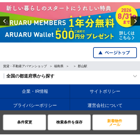
Previous
賃貸・不動産アパマンショップ
福島県
郡山駅
全国の都道府県から探す
企業・IR情報
サイトポリシー
プライバシーポリシー
運営会社について
©APAMAN Co.,Ltd.
新着物件
条件変更
検索条件を保存
メール