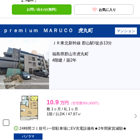
お問い合わせ(無料)
お気に入り
ｐｒｅｍｉｕｍ ＭＡＲＵＣＯ 虎丸町
マンション
ＪＲ東北新幹線 郡山駅/徒歩13分
福島県郡山市虎丸町
4階建 / 築2年
10.9
万円
（管理費等6,000円）
敷 1ヶ月 / 礼 1ヶ月
1階 / 1LDK / 47.87㎡
24時間ゴミ捨可♪一部駐車場にEV充電設備有★2年間家賃減額★
パノラマ