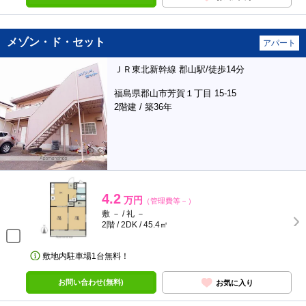
メゾン・ド・セット
アパート
ＪＲ東北新幹線 郡山駅/徒歩14分
福島県郡山市芳賀１丁目 15-15
2階建 / 築36年
4.2
万円
（管理費等－）
敷 － / 礼 －
2階 / 2DK / 45.4㎡
敷地内駐車場1台無料！
お問い合わせ(無料)
お気に入り