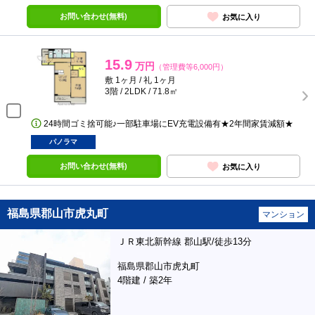
お問い合わせ(無料)
お気に入り
15.9
万円
（管理費等6,000円）
敷 1ヶ月 / 礼 1ヶ月
3階 / 2LDK / 71.8㎡
24時間ゴミ捨可能♪一部駐車場にEV充電設備有★2年間家賃減額★
パノラマ
お問い合わせ(無料)
お気に入り
福島県郡山市虎丸町
マンション
ＪＲ東北新幹線 郡山駅/徒歩13分
福島県郡山市虎丸町
4階建 / 築2年