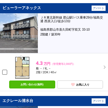
ビューラーアネックス
アパート
ＪＲ東北新幹線 郡山駅/バス乗車29分/福島交
通 西原入口/徒歩13分
福島県郡山市喜久田町字双又 33-10
2階建 / 築30年
4.3
万円
（管理費等2,000円）
敷 － / 礼 －
2階 / 2DK / 40㎡
お問い合わせ(無料)
お気に入り
エクレール清水台
アパート