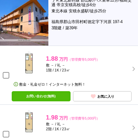
ＪＲ東北新幹線 郡山駅/バス乗車12分/福島交
通 帝京安積高校/徒歩6分
東北本線 安積永盛駅/徒歩25分
福島県郡山市田村町徳定字下河原 197-4
3階建 / 築39年
1.88
万円
（管理費等5,000円）
敷 － / 礼 －
1階 / 1K / 23㎡
敷金・礼金ゼロ！インターネット無料！
お問い合わせ(無料)
お気に入り
1.98
万円
（管理費等5,000円）
敷 － / 礼 －
2階 / 1K / 23㎡