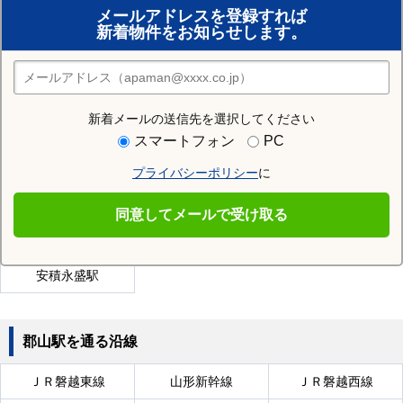
メールアドレスを登録すれば
おまかせ物件リクエスト
新着物件をお知らせします。
住みたい街の店舗を探す
店舗検索
新着メールの送信先を選択してください
近隣の駅
スマートフォン
PC
磐城守山駅
磐梯熱海駅
谷田川駅
プライバシーポリシー
に
中山宿駅
喜久田駅
日和田駅
同意してメールで受け取る
郡山富田駅
舞木駅
安子ケ島駅
安積永盛駅
郡山駅を通る沿線
ＪＲ磐越東線
山形新幹線
ＪＲ磐越西線