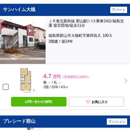
サンハイム大槻
アパート
ＪＲ東北新幹線 郡山駅/バス乗車24分/福島交
通 柴宮団地/徒歩11分
福島県郡山市大槻町字東阿良久 100-5
2階建 / 築24年
4.7
万円
（管理費等2,000円）
敷 － / 礼 －
1階 / 2DK / 43㎡
お問い合わせ(無料)
お気に入り
プレシード郡山
マンション