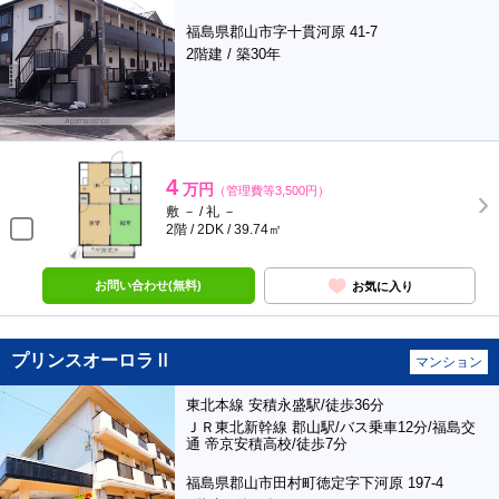
福島県郡山市字十貫河原 41-7
2階建 / 築30年
4
万円
（管理費等3,500円）
敷 － / 礼 －
2階 / 2DK / 39.74㎡
お問い合わせ(無料)
お気に入り
プリンスオーロラⅡ
マンション
東北本線 安積永盛駅/徒歩36分
ＪＲ東北新幹線 郡山駅/バス乗車12分/福島交
通 帝京安積高校/徒歩7分
福島県郡山市田村町徳定字下河原 197-4