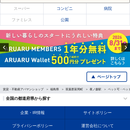
スーパー
コンビニ
病院
ファミレス
公園
Previous
賃貸・不動産アパマンショップ
福島県
双葉郡富岡町
夜ノ森駅
ペット可・ペッ
全国の都道府県から探す
企業・IR情報
サイトポリシー
プライバシーポリシー
運営会社について