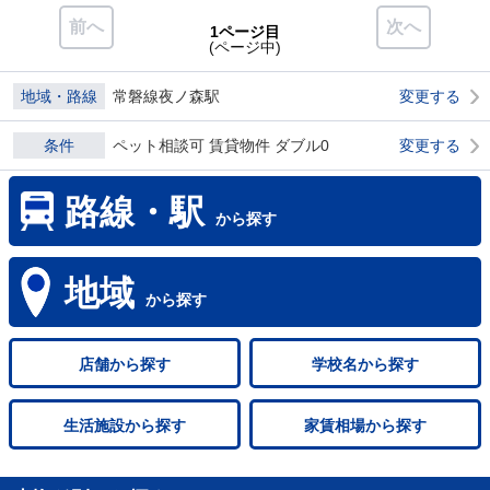
前へ
次へ
1ページ目
(ページ中)
地域・路線
常磐線夜ノ森駅
変更する
条件
ペット相談可 賃貸物件 ダブル0
変更する
路線・駅
から探す
地域
から探す
店舗
から探す
学校名
から探す
生活施設
から探す
家賃相場
から探す