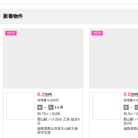
新着物件
NEW
NEW
8.2
8.6
万円
万円
管理費:5,000円
管理費:5,
－
1ヶ月
－
敷
礼
敷
55.73㎡
2LDK
55.9㎡
郡山駅 バス15分 乙高 徒歩3
郡山駅 バ
分
歩2分
福島県郡山市富久山町久保
福島県郡
田字石堂