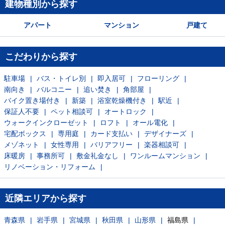
建物種別から探す
アパート
マンション
戸建て
こだわりから探す
駐車場
バス・トイレ別
即入居可
フローリング
南向き
バルコニー
追い焚き
角部屋
バイク置き場付き
新築
浴室乾燥機付き
駅近
保証人不要
ペット相談可
オートロック
ウォークインクローゼット
ロフト
オール電化
宅配ボックス
専用庭
カード支払い
デザイナーズ
メゾネット
女性専用
バリアフリー
楽器相談可
床暖房
事務所可
敷金礼金なし
ワンルームマンション
リノベーション・リフォーム
近隣エリアから探す
青森県
岩手県
宮城県
秋田県
山形県
福島県