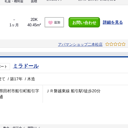
礼金・権利金
面積
－
2DK
詳細を見る
お問い合わせ
追加
1ヶ月
40.45m²
アパマンショップ二本松店
ミラドール
パート
建て
/
築17年
/
木造
県田村市船引町船引字
ＪＲ磐越東線 船引駅/徒歩20分
通