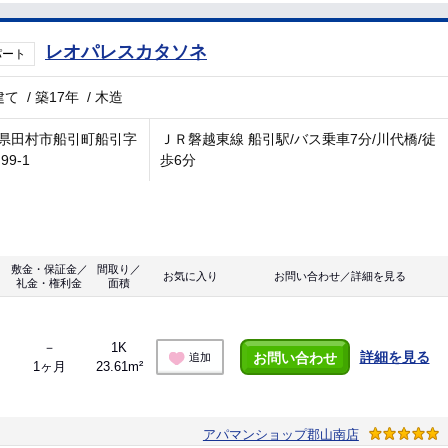
レオパレスカタソネ
パート
建て
/
築17年
/
木造
県田村市船引町船引字
ＪＲ磐越東線 船引駅/バス乗車7分/川代橋/徒
99-1
歩6分
敷金・保証金／
間取り／
お気に入り
お問い合わせ／詳細を見る
礼金・権利金
面積
－
1K
詳細を見る
お問い合わせ
追加
1ヶ月
23.61m²
アパマンショップ郡山南店