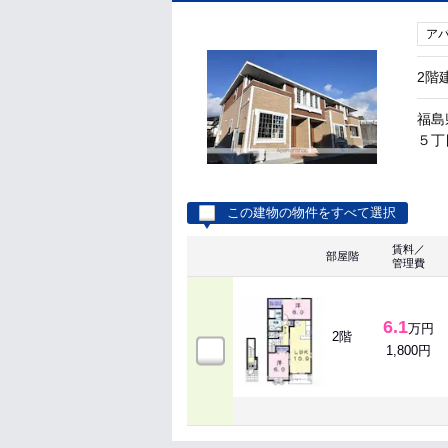
ア
2階
福島
５丁目
この建物の物件をすべて選択
賃料／
部屋階
管理費
6.1
万円
2階
1,800円