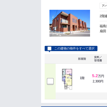
ア
2階
福島
扇田 
この建物の物件をすべて選択
賃料／
部屋階
管理費
5.2
万円
1階
2,300円