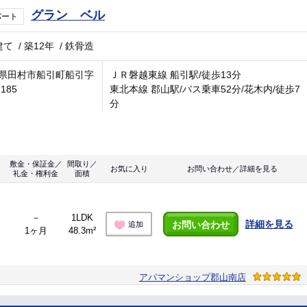
グラン ベル
パート
建て
/
築12年
/
鉄骨造
県田村市船引町船引字
ＪＲ磐越東線 船引駅/徒歩13分
185
東北本線 郡山駅/バス乗車52分/花木内/徒歩7
分
敷金・保証金／
間取り／
お気に入り
お問い合わせ／詳細を見る
礼金・権利金
面積
－
1LDK
詳細を見る
お問い合わせ
追加
1ヶ月
48.3m²
アパマンショップ郡山南店