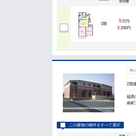
管理費
5
万円
1階
3,200円
ア
2階
福島
南町
この建物の物件をすべて選択