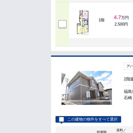
4.7
万円
1階
2,500円
ア
2階
福島
石崎 
この建物の物件をすべて選択
賃料／
部屋階