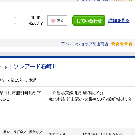
－
1LDK
詳細を見る
お問い合わせ
追加
－
42.63m²
アパマンショップ郡山南店
ソレアード石崎Ⅱ
パート
建て
/
築19年
/
木造
県田村市船引町船引字
ＪＲ磐越東線 船引駅/徒歩9分
65-1
東北本線 郡山駅/バス乗車53分/栄町/徒歩9分
敷金・保証金／
間取り／
お気に入り
お問い合わせ／詳細を見る