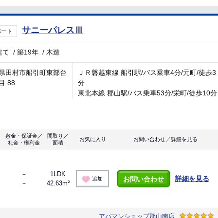
サニーパレスⅢ
パート
建て
/
築19年
/
木造
県田村市船引町東部台
ＪＲ磐越東線 船引駅/バス乗車4分/元町/徒歩3
 88
分
東北本線 郡山駅/バス乗車53分/栄町/徒歩10分
敷金・保証金／
間取り／
お気に入り
お問い合わせ／詳細を見る
礼金・権利金
面積
－
1LDK
詳細を見る
お問い合わせ
追加
－
42.63m²
アパマンショップ郡山南店