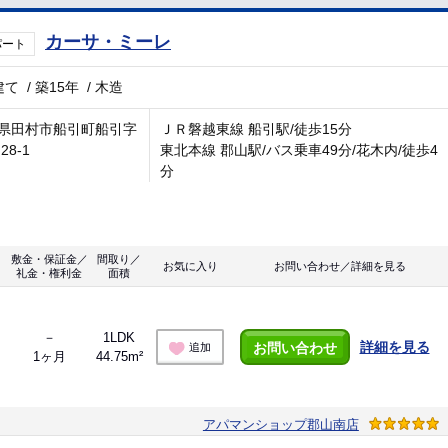
カーサ・ミーレ
パート
建て
/
築15年
/
木造
県田村市船引町船引字
ＪＲ磐越東線 船引駅/徒歩15分
28-1
東北本線 郡山駅/バス乗車49分/花木内/徒歩4
分
敷金・保証金／
間取り／
お気に入り
お問い合わせ／詳細を見る
礼金・権利金
面積
－
1LDK
詳細を見る
お問い合わせ
追加
1ヶ月
44.75m²
アパマンショップ郡山南店