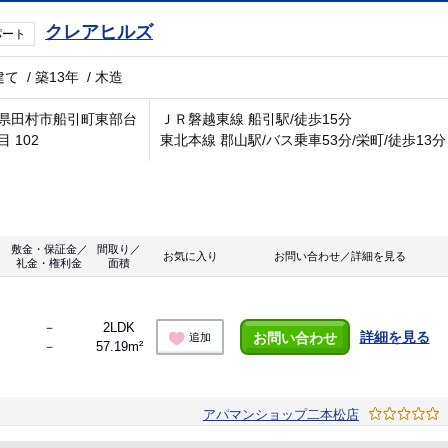
クレアヒルズ
パート
建て
/
築13年
/
木造
県田村市船引町東部台
ＪＲ磐越東線 船引駅/徒歩15分
 102
東北本線 郡山駅/バス乗車53分/栄町/徒歩13分
敷金・保証金／
間取り／
お気に入り
お問い合わせ／詳細を見る
礼金・権利金
面積
－
2LDK
詳細を見る
お問い合わせ
追加
－
57.19m²
アパマンショップ二本松店