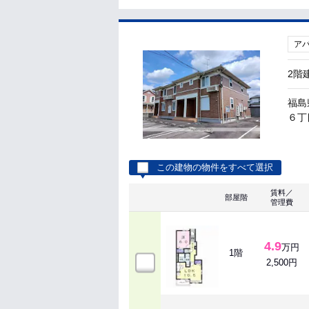
ア
2階
福島
６丁目
この建物の物件をすべて選択
賃料／
部屋階
管理費
4.9
万円
1階
2,500円