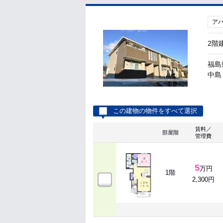
ア
2階
福島
中島 
この建物の物件をすべて選択
賃料／
部屋階
管理費
5
万円
1階
2,300円