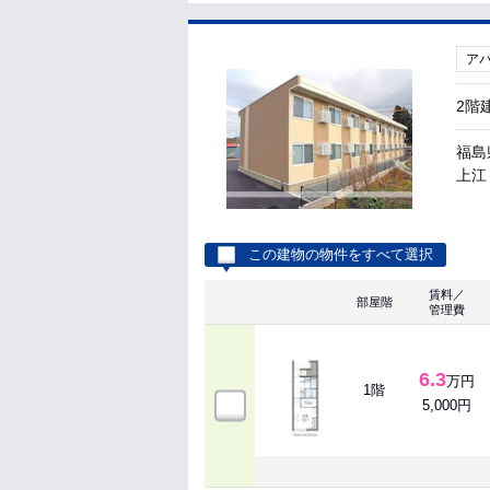
ア
2階
福島
上江 
この建物の物件をすべて選択
賃料／
部屋階
管理費
6.3
万円
1階
5,000円