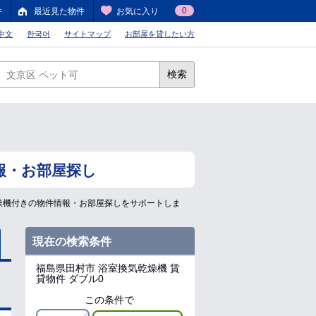
0
件
最近見た物件
お気に入り
中文
한국어
サイトマップ
お部屋を貸したい方
検索
報・お部屋探し
燥機付きの物件情報・お部屋探しをサポートしま
現在の検索条件
福島県田村市
浴室換気乾燥機 賃
貸物件 ダブル0
この条件で