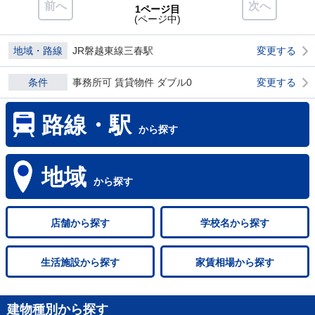
前へ
次へ
1ページ目
(ページ中)
地域・路線
JR磐越東線三春駅
変更する
条件
事務所可 賃貸物件 ダブル0
変更する
路線・駅
から探す
地域
から探す
店舗
から探す
学校名
から探す
生活施設
から探す
家賃相場
から探す
建物種別から探す