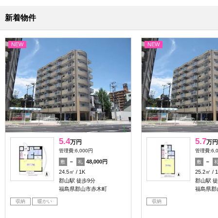
新着物件
NEW
NEW
5.4
5.7
万円
万円
管理費:6,000円
管理費:6,
－
48,000円
－
敷
礼
敷
24.5㎡
1K
25.2㎡
郡山駅 徒歩9分
郡山駅 徒
福島県郡山市赤木町
福島県郡
収納
暖かい
収納