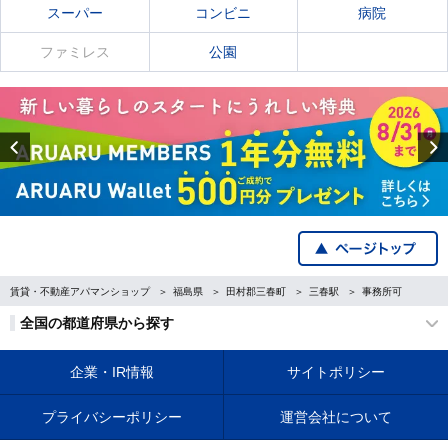
スーパー
コンビニ
病院
ファミレス
公園
Previous
賃貸・不動産アパマンショップ
福島県
田村郡三春町
三春駅
事務所可
全国の都道府県から探す
企業・IR情報
サイトポリシー
プライバシーポリシー
運営会社について