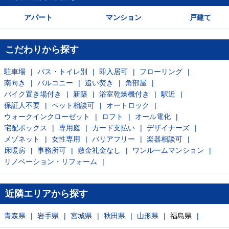
アパート
マンション
戸建て
こだわりから探す
駐車場
バス・トイレ別
即入居可
フローリング
南向き
バルコニー
追い焚き
角部屋
バイク置き場付き
新築
浴室乾燥機付き
駅近
保証人不要
ペット相談可
オートロック
ウォークインクローゼット
ロフト
オール電化
宅配ボックス
専用庭
カード支払い
デザイナーズ
メゾネット
女性専用
バリアフリー
楽器相談可
床暖房
事務所可
敷金礼金なし
ワンルームマンション
リノベーション・リフォーム
近隣エリアから探す
青森県
岩手県
宮城県
秋田県
山形県
福島県