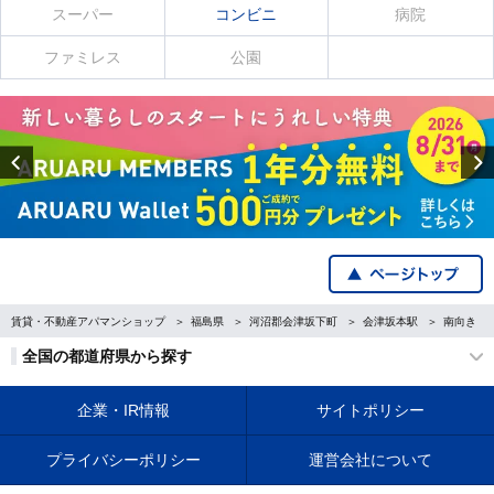
スーパー
コンビニ
病院
ファミレス
公園
Previous
賃貸・不動産アパマンショップ
福島県
河沼郡会津坂下町
会津坂本駅
南向き
全国の都道府県から探す
企業・IR情報
サイトポリシー
プライバシーポリシー
運営会社について