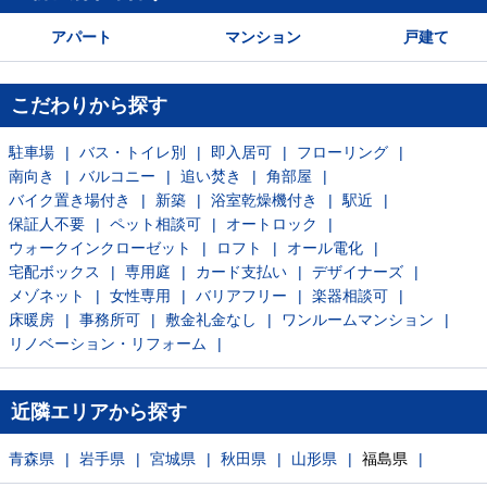
アパート
マンション
戸建て
こだわりから探す
駐車場
バス・トイレ別
即入居可
フローリング
南向き
バルコニー
追い焚き
角部屋
バイク置き場付き
新築
浴室乾燥機付き
駅近
保証人不要
ペット相談可
オートロック
ウォークインクローゼット
ロフト
オール電化
宅配ボックス
専用庭
カード支払い
デザイナーズ
メゾネット
女性専用
バリアフリー
楽器相談可
床暖房
事務所可
敷金礼金なし
ワンルームマンション
リノベーション・リフォーム
近隣エリアから探す
青森県
岩手県
宮城県
秋田県
山形県
福島県