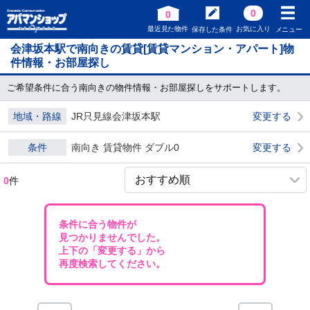
0
0
最近見た物件
お気に入り
保存した条件
メニュー
会津坂本駅で南向きの賃貸[賃貸マンション・アパート]物
件情報・お部屋探し
ご希望条件に合う南向きの物件情報・お部屋探しをサポートします。
地域・路線
JR只見線会津坂本駅
変更する
条件
南向き 賃貸物件 ダブル0
変更する
0
件
条件に合う物件が
見つかりませんでした。
上下の「変更する」から
再度検索してください。