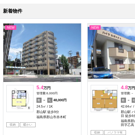
新着物件
NEW
NEW
5.4
4.8
万円
万円
管理費:6,000円
管理費:－
－
48,000円
－
敷
礼
敷
24.5㎡
1K
42.64㎡
郡山駅 徒歩9分
郡山駅 バ
目 徒歩6
福島県郡山市赤木町
福島県郡
収納
暖かい
田字乙高
収納
パノラマ有