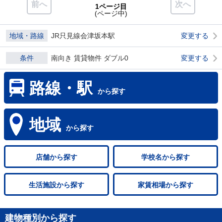
前へ
次へ
1ページ目
(ページ中)
地域・路線
JR只見線会津坂本駅
変更する
条件
南向き 賃貸物件 ダブル0
変更する
路線・駅
から探す
地域
から探す
店舗
から探す
学校名
から探す
生活施設
から探す
家賃相場
から探す
建物種別から探す