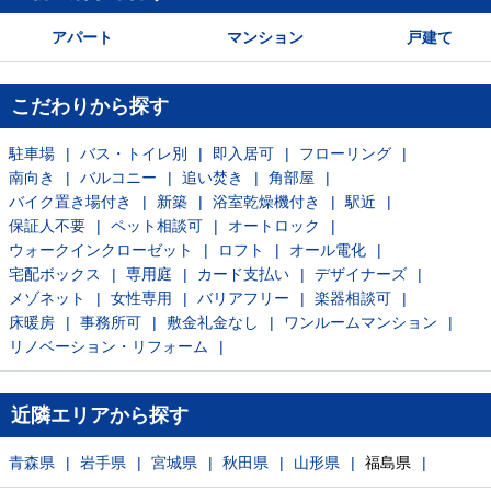
アパート
マンション
戸建て
こだわりから探す
駐車場
バス・トイレ別
即入居可
フローリング
南向き
バルコニー
追い焚き
角部屋
バイク置き場付き
新築
浴室乾燥機付き
駅近
保証人不要
ペット相談可
オートロック
ウォークインクローゼット
ロフト
オール電化
宅配ボックス
専用庭
カード支払い
デザイナーズ
メゾネット
女性専用
バリアフリー
楽器相談可
床暖房
事務所可
敷金礼金なし
ワンルームマンション
リノベーション・リフォーム
近隣エリアから探す
青森県
岩手県
宮城県
秋田県
山形県
福島県