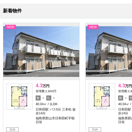
新着物件
NEW
NEW
4.3
4.3
万円
万円
管理費:2,800円
管理費:2,
－
－
－
敷
礼
敷
40.04㎡
1LDK
40.04㎡
日和田駅 バス5分 三本松 徒
日和田駅 
歩14分
歩14分
福島県郡山市日和田町字朝
福島県郡
日坦
日坦
収納
収納