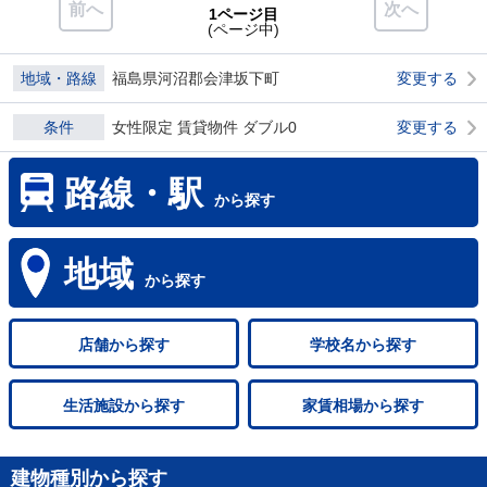
前へ
次へ
1ページ目
(ページ中)
地域・路線
福島県河沼郡会津坂下町
変更する
条件
女性限定 賃貸物件 ダブル0
変更する
路線・駅
から探す
地域
から探す
店舗
から探す
学校名
から探す
生活施設
から探す
家賃相場
から探す
建物種別から探す