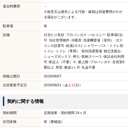
退去時費用
－
※故意又は過失による汚損・破損は別途費用がかか
る場合がございます。
駐車場
有
設備
日当たり良好･プロパンガス･バルコニー･駐車場2台
可･当社管理物件･冷暖房･洗濯機置場（室内）･ガス
コンロ設置可･給湯(ガス)･シャワー･バス・トイレ別･
トイレ･トイレ（専用）･室内洗濯置場･独立洗面台･
シューズボックス･押入･収納スペース･保証会社利用
可･保証人（不要）※･最上階･プロパンガス･全居室6
畳以上･和室･敷金1ヶ月･礼金不要
情報公開日
2026/08/07
次回更新予定日
2026/08/21（あと
12
日）
契約に関する情報
契約期間
定期借家・契約期間 24ヶ月
住宅保険
有（要確認）