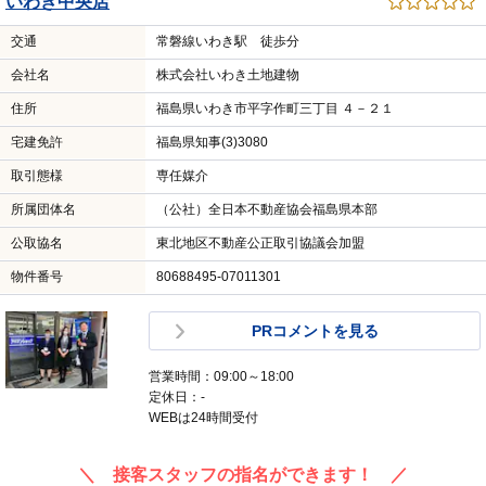
いわき中央店
交通
常磐線いわき駅 徒歩分
会社名
株式会社いわき土地建物
住所
福島県いわき市平字作町三丁目 ４－２１
宅建免許
福島県知事(3)3080
取引態様
専任媒介
所属団体名
（公社）全日本不動産協会福島県本部
公取協名
東北地区不動産公正取引協議会加盟
物件番号
80688495-07011301
PRコメントを見る
営業時間：09:00～18:00
定休日：-
WEBは24時間受付
＼ 接客スタッフの指名ができます！ ／