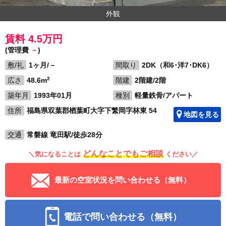
外観
賃料 4.5万円
(管理費
－
)
敷/礼
1ヶ月/－
間取り
2DK（和6･洋7･DK6）
2
広さ
48.6m
階建
2階建/2階
築年月
1993年01月
種別
軽量鉄骨/アパート
住所
福島県双葉郡楢葉町大字下繁岡字林東 54
地図を見る
交通
常磐線 竜田駅/徒歩28分
どんなことでもご相談
＼気になることは
ください／
最新の空室状況を問い合わせる（無料）
電話で問い合わせる（無料）