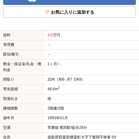
お気に入りに追加する
賃料
4.5
万円
管理費
－
償却/敷引
－
敷金・保証金/礼金・権
1ヶ月/－
利金
間取り
2DK（和6･洋7･DK6）
2
専有面積
48.6m
部屋向き
南
建物階数
2階建/2階
築年月
1993年01月
交通
常磐線 竜田駅/徒歩28分
住所
福島県双葉郡楢葉町大字下繁岡字林東 54