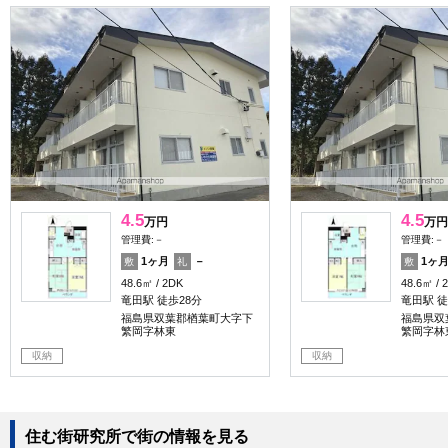
4.5
4.5
万円
万円
管理費:－
管理費:－
1ヶ月
－
1ヶ
敷
礼
敷
48.6㎡
2DK
48.6㎡
竜田駅 徒歩28分
竜田駅 徒
福島県双葉郡楢葉町大字下
福島県双
繁岡字林東
繁岡字林
収納
収納
住む街研究所で街の情報を見る