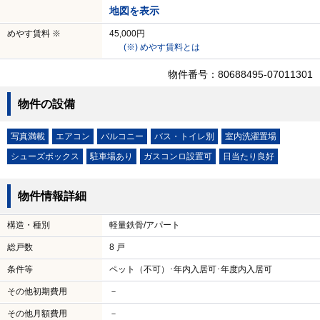
地図を表示
めやす賃料 ※
45,000円
(※) めやす賃料とは
物件番号：80688495-07011301
物件の設備
写真満載
エアコン
バルコニー
バス・トイレ別
室内洗濯置場
シューズボックス
駐車場あり
ガスコンロ設置可
日当たり良好
物件情報詳細
構造・種別
軽量鉄骨/アパート
総戸数
8 戸
条件等
ペット（不可）･年内入居可･年度内入居可
その他初期費用
－
その他月額費用
－