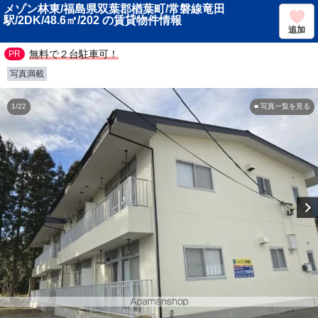
メゾン林東/福島県双葉郡楢葉町/常磐線竜田
駅/2DK/48.6㎡/202 の賃貸物件情報
追加
無料で２台駐車可！
写真満載
1/22
■ 写真一覧を見る