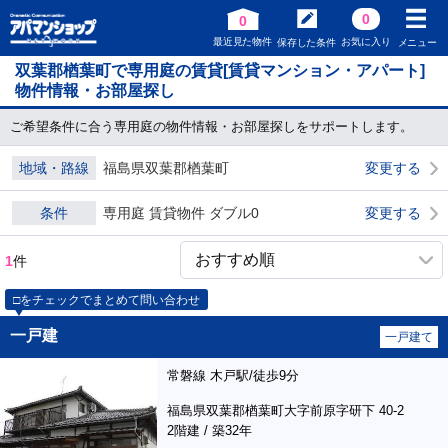
0
0
最近見た物件
お気に入り
保存した条件
メニュー
双葉郡楢葉町で専用庭の賃貸[賃貸マンション・アパート]
物件情報・お部屋探し
ご希望条件に合う専用庭の物件情報・お部屋探しをサポートします。
地域・路線
福島県双葉郡楢葉町
変更する
条件
専用庭 賃貸物件 ダブル0
変更する
1
件
□をチェックでまとめて問い合わせ
一戸建
一戸建て
常磐線 木戸駅/徒歩9分
福島県双葉郡楢葉町大字前原字研下 40-2
2階建 / 築32年