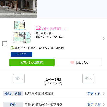
12
万円
（管理費等－）
敷 1ヶ月 / 礼 －
1階 / 6LDK / 172.06㎡
無料で7台駐車可！駅まで徒歩9分圏内
パノラマ
お問い合わせ(無料)
お気に入り
前へ
次へ
1ページ目
(1ページ中)
地域・路線
福島県双葉郡楢葉町
変更する
条件
専用庭 賃貸物件 ダブル0
変更する