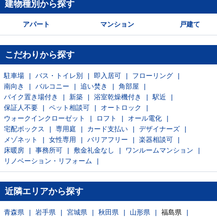
建物種別から探す
アパート
マンション
戸建て
こだわりから探す
駐車場
バス・トイレ別
即入居可
フローリング
南向き
バルコニー
追い焚き
角部屋
バイク置き場付き
新築
浴室乾燥機付き
駅近
保証人不要
ペット相談可
オートロック
ウォークインクローゼット
ロフト
オール電化
宅配ボックス
専用庭
カード支払い
デザイナーズ
メゾネット
女性専用
バリアフリー
楽器相談可
床暖房
事務所可
敷金礼金なし
ワンルームマンション
リノベーション・リフォーム
近隣エリアから探す
青森県
岩手県
宮城県
秋田県
山形県
福島県