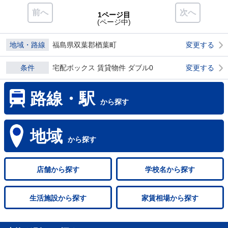
前へ
次へ
1ページ目
(ページ中)
地域・路線
福島県双葉郡楢葉町
変更する
条件
宅配ボックス 賃貸物件 ダブル0
変更する
路線・駅
から探す
地域
から探す
店舗
から探す
学校名
から探す
生活施設
から探す
家賃相場
から探す