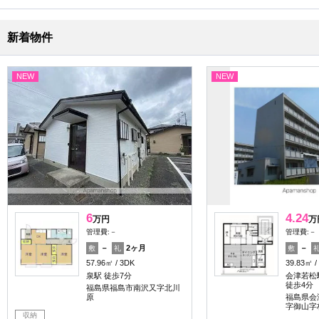
新着物件
NEW
NEW
6
4.24
万円
万
管理費:－
管理費:－
－
2ヶ月
－
敷
礼
敷
57.96㎡
3DK
39.83㎡
泉駅 徒歩7分
会津若松駅
徒歩4分
福島県福島市南沢又字北川
原
福島県会
字御山字
収納