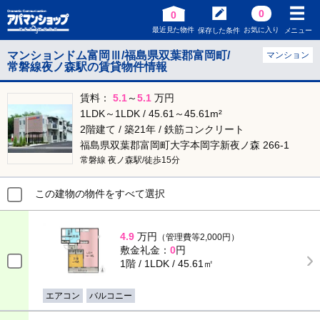
0
0
最近見た物件
お気に入り
保存した条件
メニュー
マンションドム富岡Ⅲ/福島県双葉郡富岡町/
マンション
常磐線夜ノ森駅の賃貸物件情報
賃料：
5.1
～
5.1
万円
1LDK～1LDK / 45.61～45.61m²
2階建て / 築21年 / 鉄筋コンクリート
福島県双葉郡富岡町大字本岡字新夜ノ森 266-1
常磐線 夜ノ森駅/徒歩15分
この建物の物件をすべて選択
4.9
万円
（管理費等2,000円）
敷金礼金：
0
円
1階 / 1LDK / 45.61㎡
エアコン
バルコニー