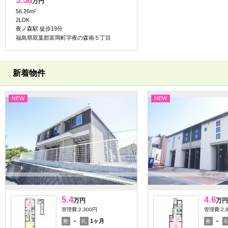
5.58
万円
56.26m²
2LDK
夜ノ森駅 徒歩19分
福島県双葉郡富岡町字夜の森南５丁目
新着物件
NEW
NEW
5.4
4.6
万円
万円
管理費:2,300円
管理費:2,
－
1ヶ月
－
敷
礼
敷