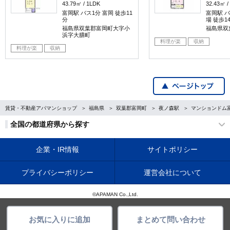
43.79㎡
1LDK
32.43㎡
富岡駅 バス1分 富岡 徒歩11
富岡駅 バ
分
場 徒歩1
福島県双葉郡富岡町大字小
福島県双
浜字大膳町
料理が楽
収納
料理が楽
収納
賃貸・不動産アパマンショップ
福島県
双葉郡富岡町
夜ノ森駅
マンションドム
全国の都道府県から探す
企業・IR情報
サイトポリシー
プライバシーポリシー
運営会社について
©APAMAN Co.,Ltd.
お気に入りに追加
まとめて問い合わせ