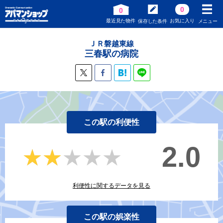
0
0
最近見た物件
お気に入り
保存した条件
メニュー
ＪＲ磐越東線
三春駅の病院
この駅の利便性
2.0
★★★★★
★★★★★
利便性に関するデータを見る
この駅の娯楽性