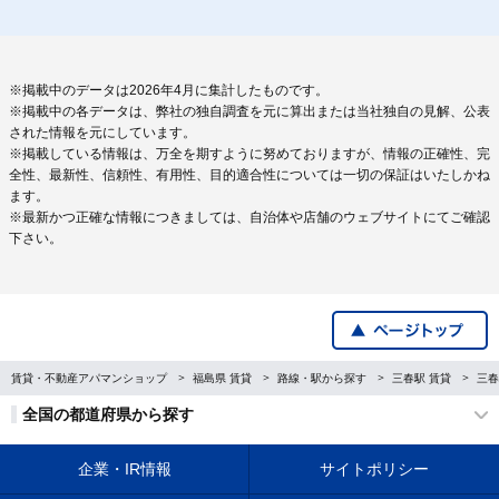
※掲載中のデータは2026年4月に集計したものです。
※掲載中の各データは、弊社の独自調査を元に算出または当社独自の見解、公表
された情報を元にしています。
※掲載している情報は、万全を期すように努めておりますが、情報の正確性、完
全性、最新性、信頼性、有用性、目的適合性については一切の保証はいたしかね
ます。
※最新かつ正確な情報につきましては、自治体や店舗のウェブサイトにてご確認
下さい。
賃貸・不動産アパマンショップ
福島県 賃貸
路線・駅から探す
三春駅 賃貸
三春
全国の都道府県から探す
企業・IR情報
サイトポリシー