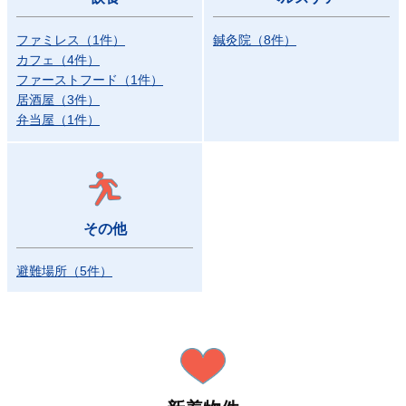
ファミレス
（
1
件
）
鍼灸院
（
8
件
）
カフェ
（
4
件
）
ファーストフード
（
1
件
）
居酒屋
（
3
件
）
弁当屋
（
1
件
）
その他
避難場所
（
5
件
）