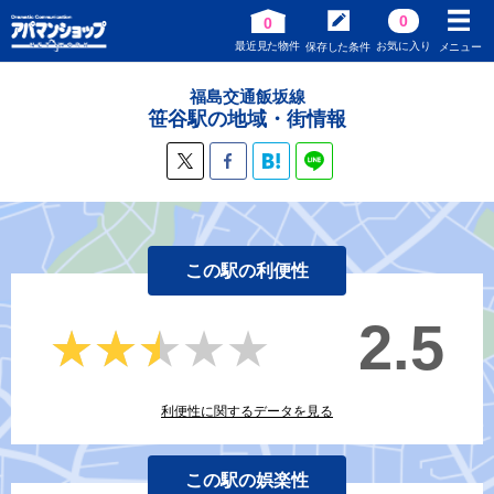
0
0
最近見た物件
お気に入り
保存した条件
メニュー
福島交通飯坂線
笹谷駅の地域・街情報
この駅の利便性
2.5
★★★★★
★★★★★
利便性に関するデータを見る
この駅の娯楽性