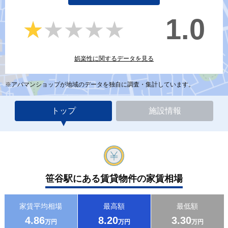
1.0
★★★★★
★★★★★
娯楽性に関するデータを見る
※アパマンショップが地域のデータを独自に調査・集計しています。
トップ
施設情報
笹谷駅にある賃貸物件の家賃相場
家賃平均相場
最高額
最低額
4.86
8.20
3.30
万円
万円
万円