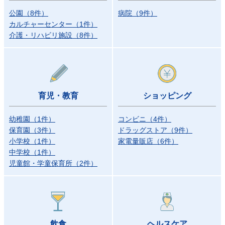
公園
（
8
件
）
病院
（
9
件
）
カルチャーセンター
（
1
件
）
介護・リハビリ施設
（
8
件
）
育児・教育
ショッピング
幼稚園
（
1
件
）
コンビニ
（
4
件
）
保育園
（
3
件
）
ドラッグストア
（
9
件
）
小学校
（
1
件
）
家電量販店
（
6
件
）
中学校
（
1
件
）
児童館・学童保育所
（
2
件
）
飲食
ヘルスケア