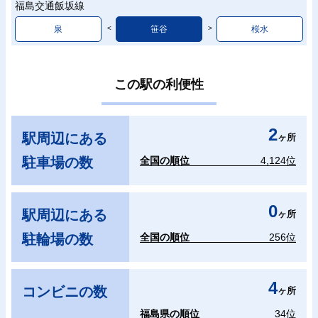
福島交通飯坂線
泉
笹谷
桜水
この駅の利便性
2
駅周辺にある
ヶ所
駐車場の数
全国の順位
4,124位
0
駅周辺にある
ヶ所
駐輪場の数
全国の順位
256位
4
コンビニの数
ヶ所
福島県の順位
34位