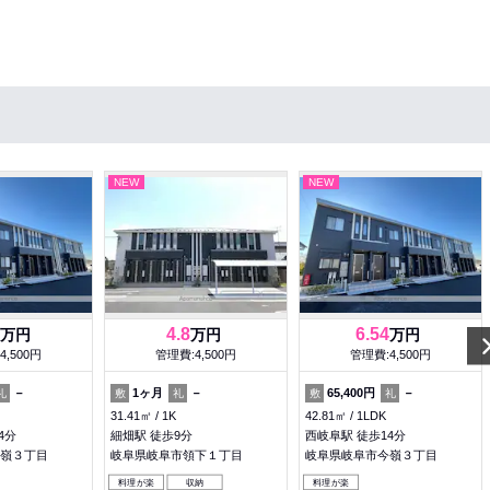
NEW
NEW
4.8
6.54
万円
万円
万円
4,500円
管理費:4,500円
管理費:4,500円
－
1ヶ月
－
65,400円
－
礼
敷
礼
敷
礼
31.41㎡
1K
42.81㎡
1LDK
4分
細畑駅 徒歩9分
西岐阜駅 徒歩14分
嶺３丁目
岐阜県岐阜市領下１丁目
岐阜県岐阜市今嶺３丁目
料理が楽
収納
料理が楽