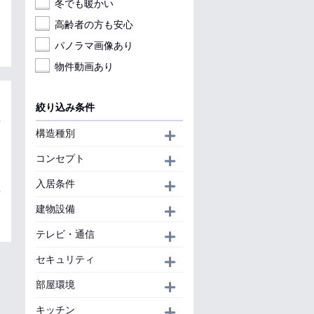
冬でも暖かい
高齢者の方も安心
パノラマ画像あり
物件動画あり
絞り込み条件
構造種別
開く
コンセプト
開く
入居条件
開く
建物設備
開く
テレビ・通信
開く
セキュリティ
開く
部屋環境
開く
キッチン
開く