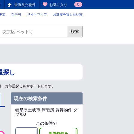
0
件
最近見た物件
お気に入り
中文
한국어
サイトマップ
お部屋を貸したい方
検索
屋探し
報・お部屋探しをサポートします。
現在の検索条件
岐阜県土岐市
床暖房 賃貸物件 ダ
ブル0
この条件で
新着物件を