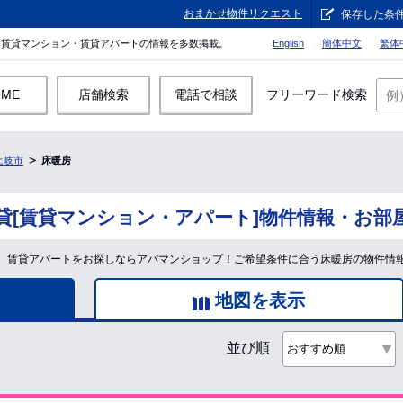
おまかせ物件リクエスト
保存した条
。賃貸マンション・賃貸アパートの情報を多数掲載。
English
簡体中文
繁体
OME
店舗検索
電話で相談
フリーワード検索
土岐市
床暖房
貸[賃貸マンション・アパート]物件情報・お部
、賃貸アパートをお探しならアパマンショップ！ご希望条件に合う床暖房の物件情
地図を表示
並び順