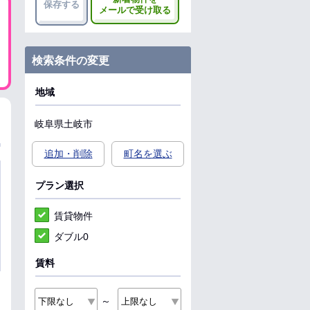
保存する
メールで受け取る
検索条件の変更
地域
岐阜県
土岐市
追加・削除
町名を選ぶ
プラン選択
賃貸物件
ダブル0
賃料
～