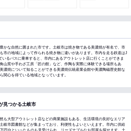
豊かな自然に囲まれた市です。土岐市は焼き物である美濃焼が有名で、市
も市の地域によって作られる焼き物に違いがあります。市内を走る鉄道はJ
ているバスに乗車すると、市内にあるアウトレット店に行くことができま
角山窯や手わざ工房「匠の館」など、作陶を実際に体験できる場所もあ
美濃焼について知ることができる美濃焼伝統産業会館や美濃陶磁歴史館な
ら関心を得ている地域となっています。
が見つかる土岐市
然も大型アウトレット店などの商業施設もある、生活環境の良好なエリア
土岐市図書館などが集まっており、利便性もよいといえます。市内に供給
4万円台といったものも見受けられ、リーズナブルなお部屋を探せます。土