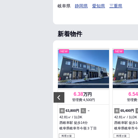
岐阜県
静岡県
愛知県
三重県
新着物件
NEW
NEW
NEW
8
6.38
6.54
万円
万円
Previous
管理費:5,000円
管理費:4,500円
管理費:
－
1.5ヶ月
63,800円
－
65,400円
敷
礼
敷
礼
敷
60.88㎡
2LDK
42.81㎡
1LDK
42.81㎡
1LDK
二十軒駅 徒歩6分
西岐阜駅 徒歩14分
西岐阜駅 徒歩1
岐阜県各務原市鵜沼三ツ池町３
岐阜県岐阜市今嶺３丁目
岐阜県岐阜市今
丁目
料理が楽
料理が楽