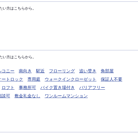
たい方はこちらから。
たい方はこちらから。
ルコニー
南向き
駅近
フローリング
追い焚き
角部屋
オートロック
専用庭
ウォークインクローゼット
保証人不要
ロフト
事務所可
バイク置き場付き
バリアフリー
相談可
敷金礼金なし
ワンルームマンション