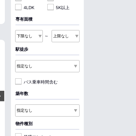
4LDK
5K以上
専有面積
～
駅徒歩
NEW
NEW
NEW
バス乗車時間含む
5.43
3.8
4.5
万円
万円
築年数
Next
管理費:4,500円
管理費:4,000円
管理費:5
54,300円
－
1ヶ月
－
－
－
敷
礼
敷
礼
敷
礼
33.56㎡
1K
31㎡
1K
59.4㎡
2LDK
西岐阜駅 徒歩14分
江吉良駅 徒歩15分
柳津駅 徒歩6分
物件種別
岐阜県岐阜市今嶺３丁目
岐阜県羽島市江吉良町
岐阜県岐阜市柳
料理が楽
料理が楽
収納