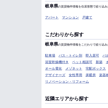
岐阜県
の賃貸物件情報を住居形態で絞り込み
アパート
マンション
戸建て
こだわりから探す
岐阜県
の賃貸物件情報をこだわりで絞り込み
駐車場
バス・トイレ別
即入居可
バ
浴室乾燥機付き
ペット相談可
新築
オール電化
メゾネット
宅配ボックス
デザイナーズ
女性専用
床暖房
楽器
リノベーション・リフォーム
近隣エリアから探す