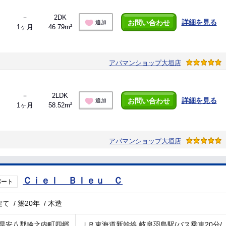
－
2DK
詳細を見る
お問い合わせ
追加
1ヶ月
46.79m²
アパマンショップ大垣店
－
2LDK
詳細を見る
お問い合わせ
追加
1ヶ月
58.52m²
アパマンショップ大垣店
Ｃｉｅｌ Ｂｌｅｕ Ｃ
パート
建て
/
築20年
/
木造
県安八郡輪之内町四郷
ＪＲ東海道新幹線 岐阜羽島駅/バス乗車20分/