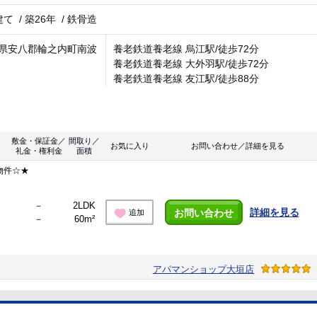
建て
/
築26年
/
鉄骨造
県安八郡輪之内町南波
養老鉄道養老線 烏江駅/徒歩72分
養老鉄道養老線 大外羽駅/徒歩72分
養老鉄道養老線 友江駅/徒歩88分
敷金・保証金／
間取り／
お気に入り
お問い合わせ／詳細を見る
礼金・権利金
面積
物件☆★
－
2LDK
詳細を見る
お問い合わせ
追加
－
60m²
アパマンショップ大垣店