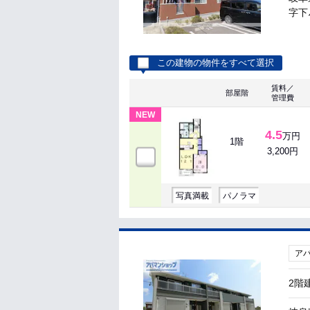
字下ﾉ
この建物の物件をすべて選択
賃料／
部屋階
管理費
NEW
4.5
万円
1階
3,200円
写真満載
パノラマ
ア
2階