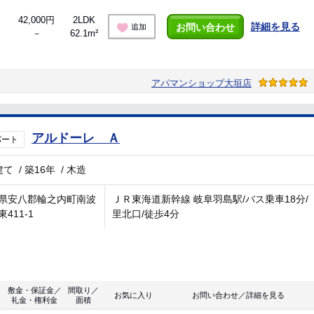
42,000円
2LDK
詳細を見る
お問い合わせ
追加
－
62.1m²
アパマンショップ大垣店
アルドーレ Ａ
パート
建て
/
築16年
/
木造
県安八郡輪之内町南波
ＪＲ東海道新幹線 岐阜羽島駅/バス乗車18分/
411-1
里北口/徒歩4分
敷金・保証金／
間取り／
お気に入り
お問い合わせ／詳細を見る
礼金・権利金
面積