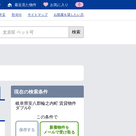
0
件
最近見た物件
お気に入り
中文
한국어
サイトマップ
お部屋を貸したい方
検索
現在の検索条件
岐阜県安八郡輪之内町
賃貸物件
ダブル0
この条件で
新着物件を
保存する
メールで受け取る