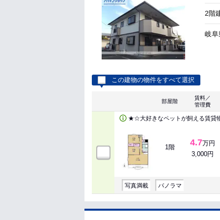
2階
岐阜
この建物の物件をすべて選択
賃料／
部屋階
管理費
★☆大好きなペットが飼える賃貸
4.7
万円
1階
3,000円
写真満載
パノラマ