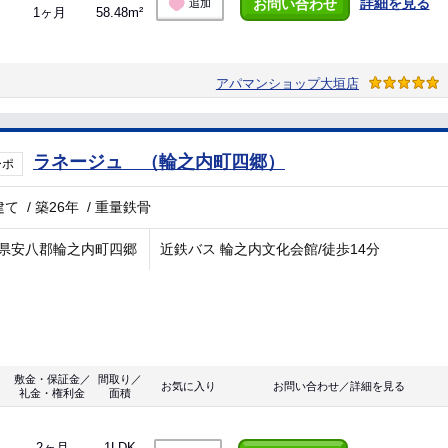
詳細を見る
お問い合わせ
追加
1ヶ月
58.48m²
アパマンショップ大垣店
ラネージュ （輪之内町四郷）
ーポ
建て
/
築26年
/
重量鉄骨
県安八郡輪之内町四郷
近鉄バス 輪之内文化会館/徒歩14分
敷金・保証金／
間取り／
お気に入り
お問い合わせ／詳細を見る
礼金・権利金
面積
2ヶ月
1LDK