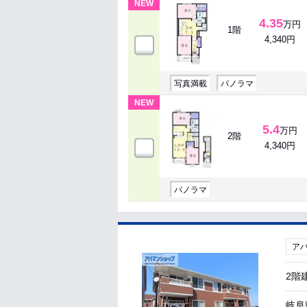
NEW
4.35
万円
1階
4,340円
写真満載
パノラマ
NEW
5.4
万円
2階
4,340円
パノラマ
ア
2階
岐阜