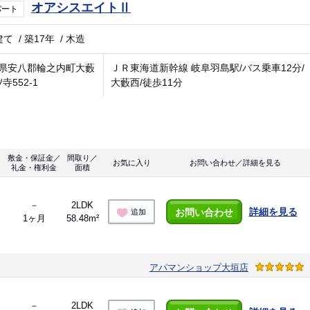
オアシスエイトⅡ
パート
建て
/
築17年
/
木造
県安八郡輪之内町大藪
ＪＲ東海道新幹線 岐阜羽島駅/バス乗車12分/
寺552-1
大藪西/徒歩11分
敷金・保証金／
間取り／
お気に入り
お問い合わせ／詳細を見る
礼金・権利金
面積
－
2LDK
詳細を見る
お問い合わせ
追加
1ヶ月
58.48m²
アパマンショップ大垣店
－
2LDK