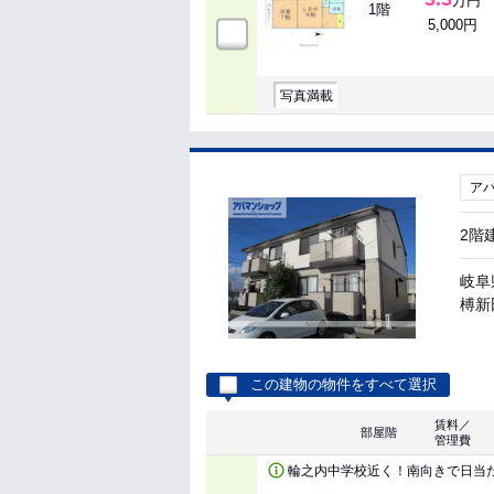
万円
1階
5,000円
写真満載
ア
2階
岐阜
榑新
この建物の物件をすべて選択
賃料／
部屋階
管理費
輪之内中学校近く！南向きで日当