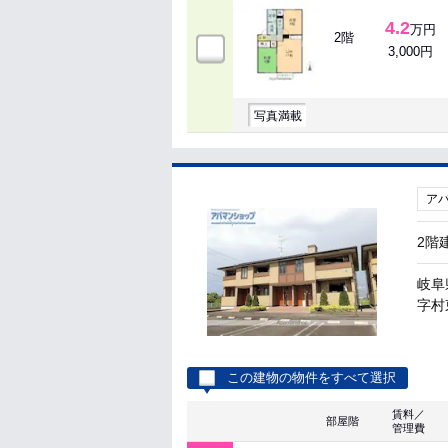
4.2
万円
2階
3,000円
写真満載
ア
2階
岐阜
字村東
この建物の物件をすべて選択
賃料／
部屋階
管理費