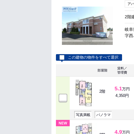
ア
2階
岐阜
字西ﾉ
この建物の物件をすべて選択
賃料／
部屋階
管理費
5.1
万円
2階
4,350円
写真満載
パノラマ
NEW
4.9
万円