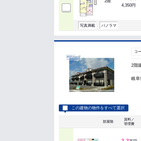
2階
4,350円
写真満載
パノラマ
コ
2階
岐阜
この建物の物件をすべて選択
賃料／
部屋階
管理費
3.3