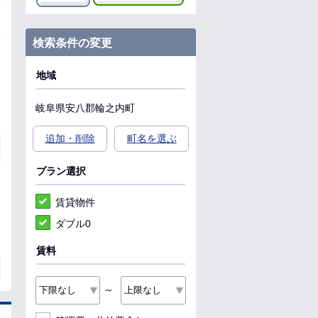
検索条件の変更
地域
岐阜県
安八郡輪之内町
追加・削除
町名を選ぶ
プラン選択
賃貸物件
ダブル0
賃料
～