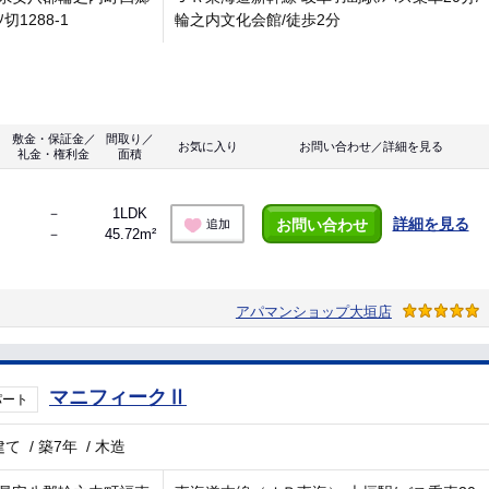
切1288-1
輪之内文化会館/徒歩2分
敷金・保証金／
間取り／
お気に入り
お問い合わせ／詳細を見る
礼金・権利金
面積
－
1LDK
詳細を見る
お問い合わせ
追加
－
45.72m²
アパマンショップ大垣店
マニフィークⅡ
パート
建て
/
築7年
/
木造