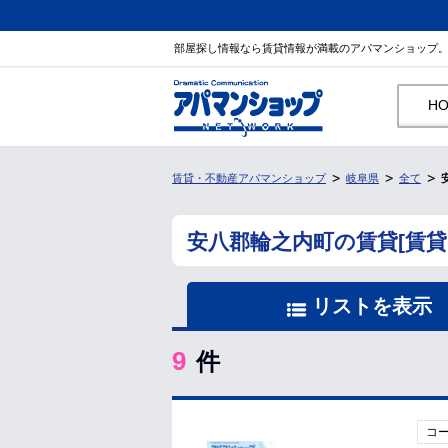
部屋探し情報なら賃貸情報が満載のアパマンショップ
H
賃貸・不動産アパマンショップ
岐阜県
全て
安八郡輪之内町の賃貸[賃
リストを表示
9
件
コ