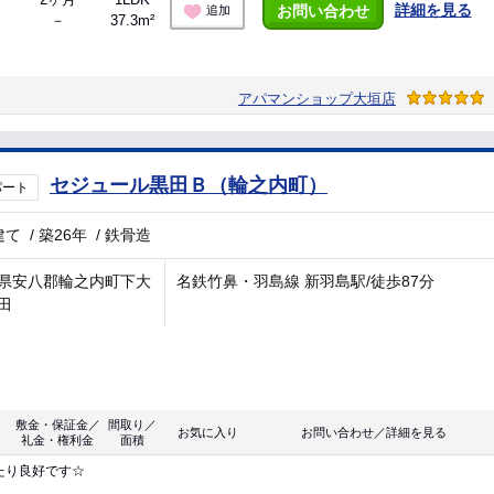
詳細を見る
お問い合わせ
追加
－
37.3m²
アパマンショップ大垣店
セジュール黒田Ｂ（輪之内町）
パート
建て
/
築26年
/
鉄骨造
県安八郡輪之内町下大
名鉄竹鼻・羽島線 新羽島駅/徒歩87分
田
敷金・保証金／
間取り／
お気に入り
お問い合わせ／詳細を見る
礼金・権利金
面積
たり良好です☆