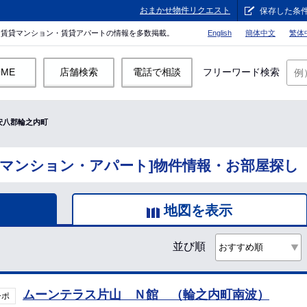
おまかせ物件リクエスト
保存した条
。賃貸マンション・賃貸アパートの情報を多数掲載。
English
簡体中文
繁体
OME
店舗検索
電話で相談
フリーワード検索
安八郡輪之内町
貸マンション・アパート]物件情報・お部屋探し
地図を表示
並び順
ムーンテラス片山 Ｎ館 （輪之内町南波）
ーポ