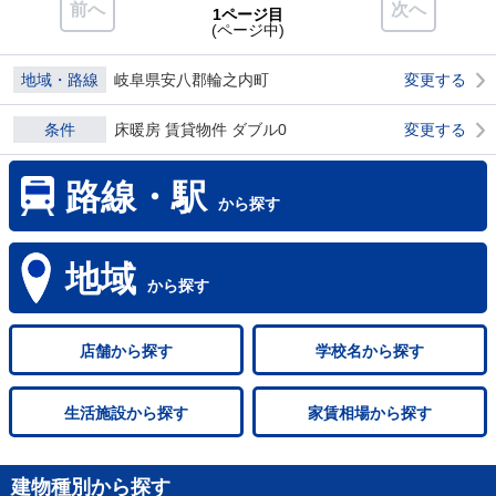
前へ
次へ
1ページ目
(ページ中)
地域・路線
岐阜県安八郡輪之内町
変更する
条件
床暖房 賃貸物件 ダブル0
変更する
路線・駅
から探す
地域
から探す
店舗
から探す
学校名
から探す
生活施設
から探す
家賃相場
から探す
建物種別から探す