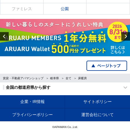
ファミレス
公園
Previous
賃貸・不動産アパマンショップ
岐阜県
全て
床暖房
全国の都道府県から探す
企業・IR情報
サイトポリシー
プライバシーポリシー
運営会社について
©APAMAN Co.,Ltd.