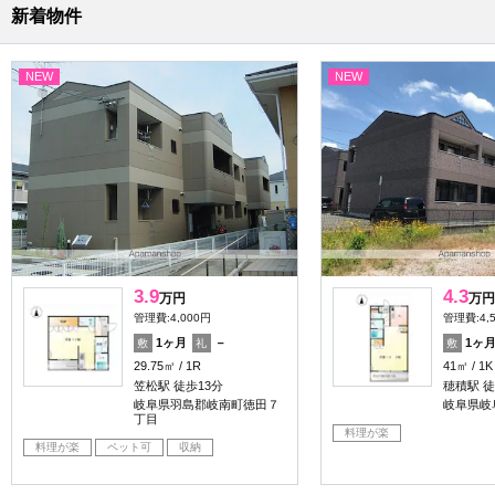
新着物件
NEW
NEW
3.9
4.3
万円
万円
管理費:4,000円
管理費:4,
1ヶ月
－
1ヶ
敷
礼
敷
29.75㎡
1R
41㎡
1K
笠松駅 徒歩13分
穂積駅 徒
岐阜県羽島郡岐南町徳田７
岐阜県岐
丁目
料理が楽
料理が楽
ペット可
収納