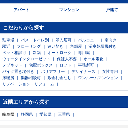
アパート
マンション
戸建て
こだわりから探す
駐車場
バス・トイレ別
即入居可
バルコニー
南向き
駅近
フローリング
追い焚き
角部屋
浴室乾燥機付き
ペット相談可
新築
オートロック
専用庭
ウォークインクローゼット
保証人不要
オール電化
メゾネット
宅配ボックス
ロフト
事務所可
バイク置き場付き
バリアフリー
デザイナーズ
女性専用
床暖房
楽器相談可
敷金礼金なし
ワンルームマンション
リノベーション・リフォーム
近隣エリアから探す
岐阜県
静岡県
愛知県
三重県