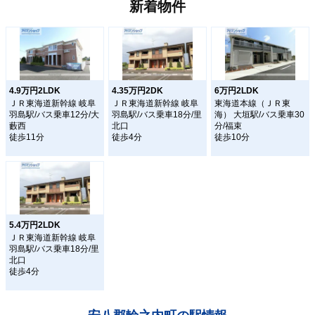
新着物件
4.9万円2LDK
4.35万円2DK
6万円2LDK
ＪＲ東海道新幹線 岐阜
ＪＲ東海道新幹線 岐阜
東海道本線（ＪＲ東
羽島駅/バス乗車12分/大
羽島駅/バス乗車18分/里
海） 大垣駅/バス乗車30
藪西
北口
分/福束
徒歩11分
徒歩4分
徒歩10分
5.4万円2LDK
ＪＲ東海道新幹線 岐阜
羽島駅/バス乗車18分/里
北口
徒歩4分