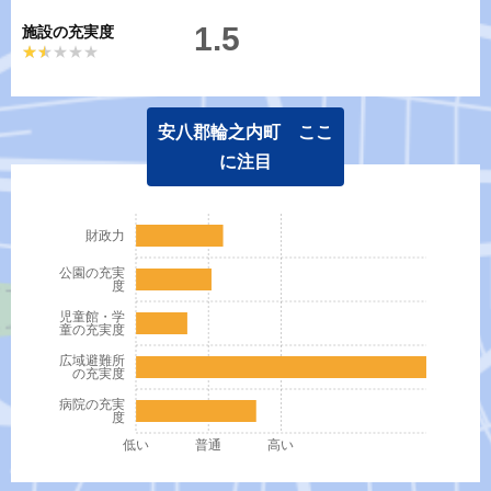
1.5
施設の充実度
★★★★★
★★★★★
安八郡輪之内町 ここ
に注目
財政力
公園の充実
度
児童館・学
童の充実度
広域避難所
の充実度
病院の充実
度
低い
普通
高い