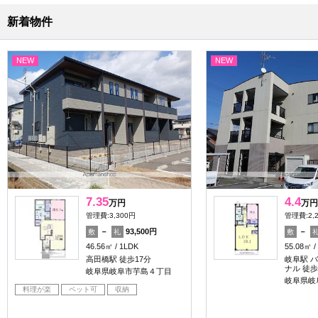
新着物件
NEW
NEW
7.35
4.4
万円
万円
管理費:3,300円
管理費:2,
－
93,500円
－
敷
礼
敷
46.56㎡
1LDK
55.08㎡
高田橋駅 徒歩17分
岐阜駅 バ
ナル 徒歩
岐阜県岐阜市芋島４丁目
岐阜県岐
料理が楽
ペット可
収納