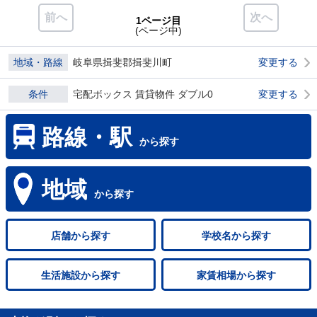
前へ
次へ
1ページ目
(ページ中)
地域・路線
岐阜県揖斐郡揖斐川町
変更する
条件
宅配ボックス 賃貸物件 ダブル0
変更する
路線・駅
から探す
地域
から探す
店舗
から探す
学校名
から探す
生活施設
から探す
家賃相場
から探す