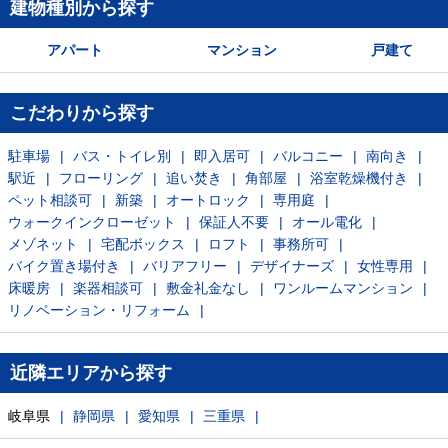
建物種別から探す
アパート
マンション
戸建て
こだわりから探す
駐車場
バス・トイレ別
即入居可
バルコニー
南向き
駅近
フローリング
追い焚き
角部屋
浴室乾燥機付き
ペット相談可
新築
オートロック
専用庭
ウォークインクローゼット
保証人不要
オール電化
メゾネット
宅配ボックス
ロフト
事務所可
バイク置き場付き
バリアフリー
デザイナーズ
女性専用
床暖房
楽器相談可
敷金礼金なし
ワンルームマンション
リノベーション・リフォーム
近隣エリアから探す
岐阜県
静岡県
愛知県
三重県