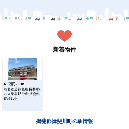
新着物件
4.9万円2LDK
養老鉄道養老線 揖斐駅/
バス乗車15分/辻沢会館
徒歩10分
揖斐郡揖斐川町の駅情報