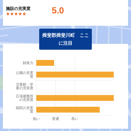
5.0
施設の充実度
★★★★★
★★★★★
揖斐郡揖斐川町 ここ
に注目
財政力
公園の充実
度
児童館・学
童の充実度
広域避難所
の充実度
病院の充実
度
低い
普通
高い