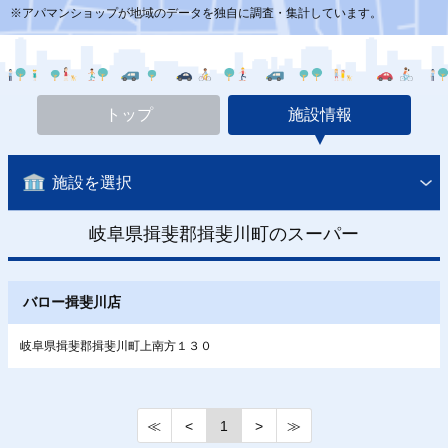
※アパマンショップが地域のデータを独自に調査・集計しています。
トップ
施設情報
施設を選択
岐阜県揖斐郡揖斐川町のスーパー
バロー揖斐川店
岐阜県揖斐郡揖斐川町上南方１３０
≪
<
1
>
≫