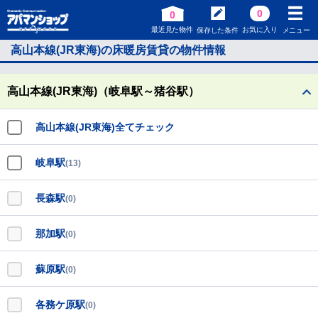
0
0
最近見た物件
お気に入り
保存した条件
メニュー
高山本線(JR東海)の床暖房賃貸の物件情報
高山本線(JR東海)（岐阜駅～猪谷駅）
高山本線(JR東海)全てチェック
岐阜駅
(13)
長森駅
(0)
那加駅
(0)
蘇原駅
(0)
各務ケ原駅
(0)