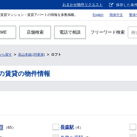
おまかせ物件リクエスト
保存した条
。賃貸マンション・賃貸アパートの情報を多数掲載。
English
簡体中文
繁体
OME
店舗検索
電話で相談
フリーワード検索
から探す
高山本線(JR東海)
ロフト
トの賃貸の物件情報
長森駅
（65）
（4）
急