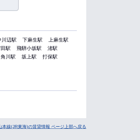
中川辺駅
下麻生駅
上麻生駅
宮田駅
飛騨小坂駅
渚駅
角川駅
坂上駅
打保駅
山本線(JR東海)の賃貸情報 ページ上部へ戻る