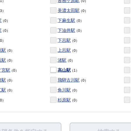
各務ケ原駅
1）
（0）
美濃太田駅
3）
（0）
駅
下麻生駅
（0）
（0）
駅
下油井駅
（0）
（0）
下呂駅
0）
（0）
原駅
上呂駅
（0）
（0）
坂駅
渚駅
（0）
（0）
ノ宮駅
高山駅
（0）
（1）
府駅
飛騨古川駅
（0）
（0）
江駅
角川駅
（0）
（0）
杉原駅
0）
（0）