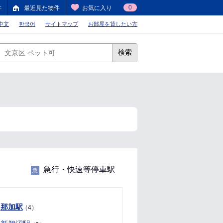
0
件
最近見た物件
お気に入り
中文
한국어
サイトマップ
お部屋を貸したい方
検索
急行・快速等停車駅
急
那加駅
（4）