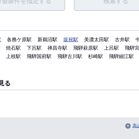
希望条件を指定する
検索する
駅
各務ケ原駅
新鵜沼駅
坂祝駅
美濃太田駅
古井駅
焼石駅
下呂駅
禅昌寺駅
飛騨萩原駅
上呂駅
飛騨
上枝駅
飛騨国府駅
飛騨古川駅
杉崎駅
飛騨細江駅
見る
高