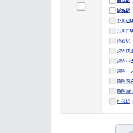
蘇原駅
（
坂祝駅
（
中川辺
白川口
焼石駅
（
飛騨萩
飛騨小
飛騨一
飛騨国
飛騨細
打保駅
（