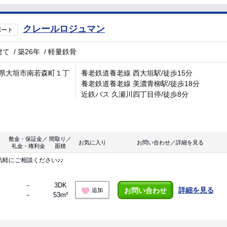
クレールロジュマン
パート
建て
/
築26年
/
軽量鉄骨
県大垣市南若森町１丁
養老鉄道養老線 西大垣駅/徒歩15分
養老鉄道養老線 美濃青柳駅/徒歩18分
近鉄バス 久瀬川四丁目停/徒歩8分
敷金・保証金／
間取り／
お気に入り
お問い合わせ／詳細を見る
礼金・権利金
面積
軽にご相談ください♪♪
－
3DK
詳細を見る
お問い合わせ
追加
－
53m²