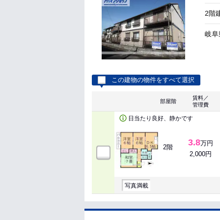
2階
岐阜
この建物の物件をすべて選択
賃料／
部屋階
管理費
日当たり良好、静かです
3.8
万円
2階
2,000円
写真満載