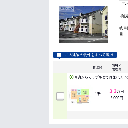
ア
2階
岐阜
目
この建物の物件をすべて選択
賃料／
部屋階
管理費
単身からカップルまでお住い頂け
3.3
万円
1階
2,000円