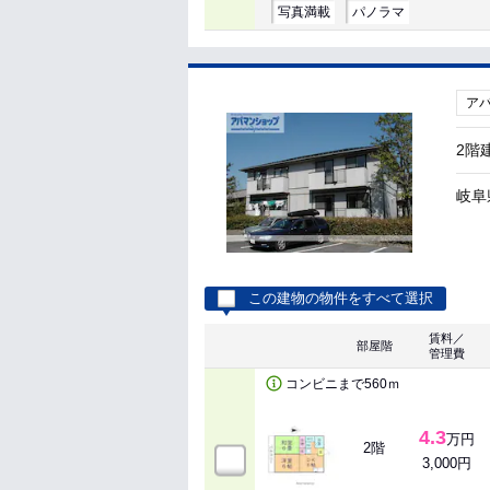
写真満載
パノラマ
ア
2階
岐阜
この建物の物件をすべて選択
賃料／
部屋階
管理費
コンビニまで560ｍ
4.3
万円
2階
3,000円