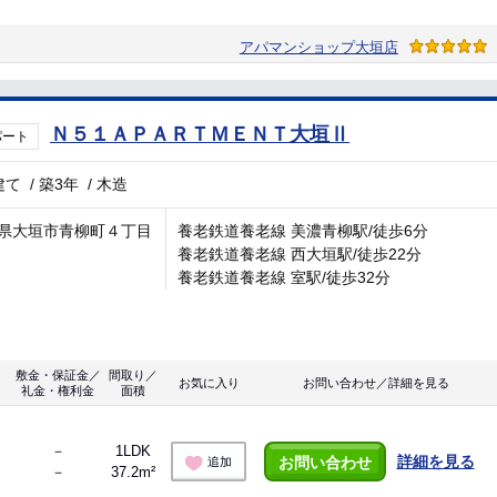
アパマンショップ大垣店
Ｎ５１ＡＰＡＲＴＭＥＮＴ大垣Ⅱ
パート
建て
/
築3年
/
木造
県大垣市青柳町４丁目
養老鉄道養老線 美濃青柳駅/徒歩6分
養老鉄道養老線 西大垣駅/徒歩22分
養老鉄道養老線 室駅/徒歩32分
敷金・保証金／
間取り／
お気に入り
お問い合わせ／詳細を見る
礼金・権利金
面積
－
1LDK
詳細を見る
お問い合わせ
追加
－
37.2m²