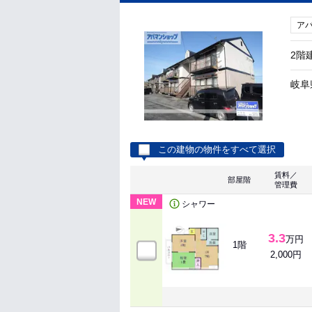
ア
2階
岐阜
この建物の物件をすべて選択
賃料／
部屋階
管理費
NEW
シャワー
3.3
万円
1階
2,000円