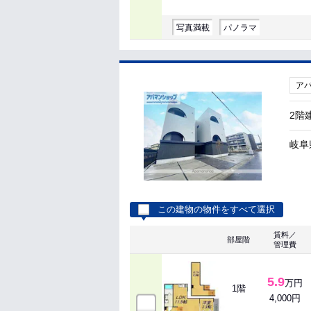
写真満載
パノラマ
ア
2階
岐阜
この建物の物件をすべて選択
賃料／
部屋階
管理費
5.9
万円
1階
4,000円