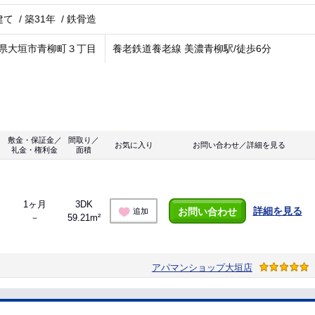
建て
/
築31年
/
鉄骨造
県大垣市青柳町３丁目
養老鉄道養老線 美濃青柳駅/徒歩6分
敷金・保証金／
間取り／
お気に入り
お問い合わせ／詳細を見る
礼金・権利金
面積
1ヶ月
3DK
詳細を見る
お問い合わせ
追加
－
59.21m²
アパマンショップ大垣店