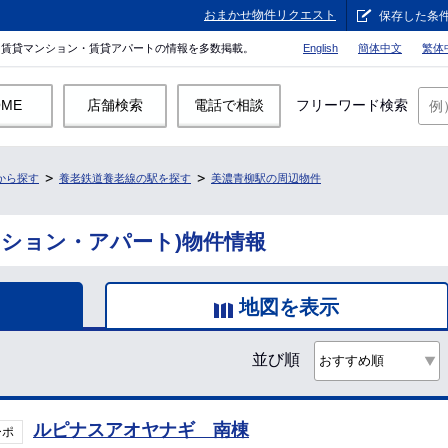
おまかせ物件リクエスト
保存した条
。賃貸マンション・賃貸アパートの情報を多数掲載。
English
簡体中文
繁体
OME
店舗検索
電話で相談
フリーワード検索
から探す
養老鉄道養老線の駅を探す
美濃青柳駅の周辺物件
ンション・アパート)物件情報
地図を表示
並び順
ルピナスアオヤナギ 南棟
ーポ