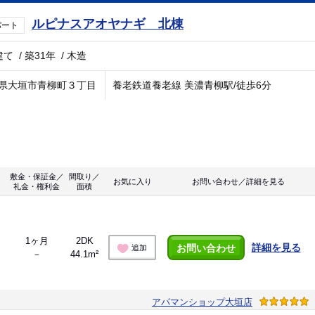
ルピナスアオヤナギ 北棟
パート
建て
/
築31年
/
木造
県大垣市青柳町３丁目
養老鉄道養老線 美濃青柳駅/徒歩6分
敷金・保証金／
間取り／
お気に入り
お問い合わせ／詳細を見る
礼金・権利金
面積
1ヶ月
2DK
詳細を見る
お問い合わせ
追加
－
44.1m²
アパマンショップ大垣店