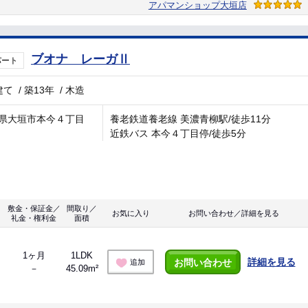
アパマンショップ大垣店
ブオナ レーガⅡ
パート
建て
/
築13年
/
木造
県大垣市本今４丁目
養老鉄道養老線 美濃青柳駅/徒歩11分
近鉄バス 本今４丁目停/徒歩5分
敷金・保証金／
間取り／
お気に入り
お問い合わせ／詳細を見る
礼金・権利金
面積
1ヶ月
1LDK
詳細を見る
お問い合わせ
追加
－
45.09m²