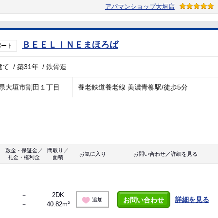
アパマンショップ大垣店
ＢＥＥＬＩＮＥまほろば
パート
建て
/
築31年
/
鉄骨造
県大垣市割田１丁目
養老鉄道養老線 美濃青柳駅/徒歩5分
敷金・保証金／
間取り／
お気に入り
お問い合わせ／詳細を見る
礼金・権利金
面積
－
2DK
詳細を見る
お問い合わせ
追加
－
40.82m²