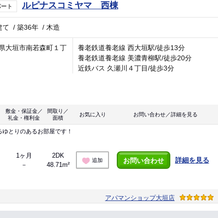
ルピナスコミヤマ 西棟
パート
建て
/
築36年
/
木造
県大垣市南若森町１丁
養老鉄道養老線 西大垣駅/徒歩13分
養老鉄道養老線 美濃青柳駅/徒歩20分
近鉄バス 久瀬川４丁目/徒歩3分
敷金・保証金／
間取り／
お気に入り
お問い合わせ／詳細を見る
礼金・権利金
面積
るゆとりのあるお部屋です！
1ヶ月
2DK
詳細を見る
お問い合わせ
追加
－
48.71m²
アパマンショップ大垣店