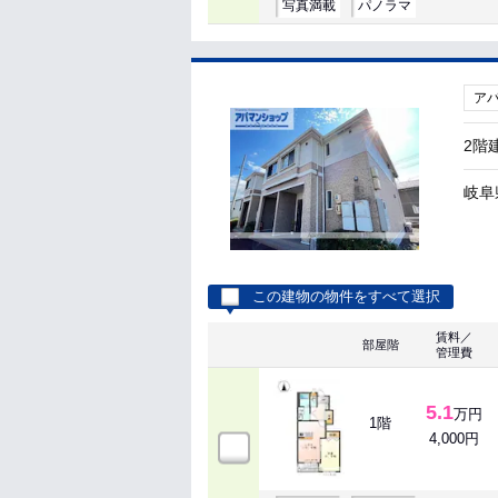
写真満載
パノラマ
ア
2階
岐阜
この建物の物件をすべて選択
賃料／
部屋階
管理費
5.1
万円
1階
4,000円