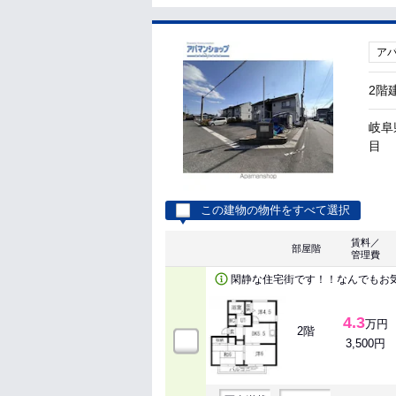
ア
2階
岐阜
目
この建物の物件をすべて選択
賃料／
部屋階
管理費
閑静な住宅街です！！なんでもお気
4.3
万円
2階
3,500円