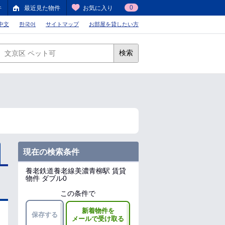
0
件
最近見た物件
お気に入り
中文
한국어
サイトマップ
お部屋を貸したい方
検索
現在の検索条件
養老鉄道養老線美濃青柳駅
賃貸
物件 ダブル0
この条件で
新着物件を
保存する
メールで受け取る