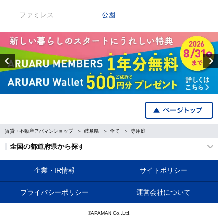
ファミレス
公園
Previous
賃貸・不動産アパマンショップ
岐阜県
全て
専用庭
全国の都道府県から探す
企業・IR情報
サイトポリシー
プライバシーポリシー
運営会社について
©APAMAN Co.,Ltd.