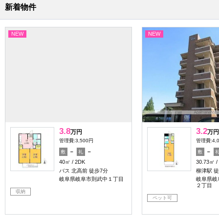
新着物件
NEW
NEW
3.8
3.2
万円
万円
管理費:3,500円
管理費:4,
－
－
－
敷
礼
敷
40㎡
2DK
30.73㎡
バス 北高前 徒歩7分
柳津駅 徒
岐阜県岐阜市則武中１丁目
岐阜県岐
２丁目
収納
ペット可