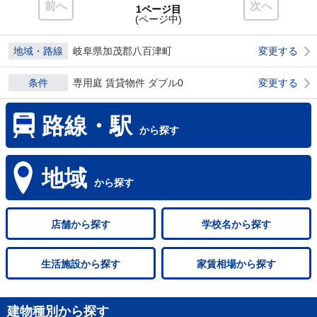
前へ
次へ
1ページ目
(ページ中)
地域・路線
岐阜県加茂郡八百津町
変更する
条件
専用庭 賃貸物件 ダブル0
変更する
路線・駅
から探す
地域
から探す
店舗
から探す
学校名
から探す
生活施設
から探す
家賃相場
から探す
建物種別から探す