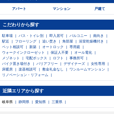
アパート
マンション
戸建て
こだわりから探す
駐車場
バス・トイレ別
即入居可
バルコニー
南向き
駅近
フローリング
追い焚き
角部屋
浴室乾燥機付き
ペット相談可
新築
オートロック
専用庭
ウォークインクローゼット
保証人不要
オール電化
メゾネット
宅配ボックス
ロフト
事務所可
バイク置き場付き
バリアフリー
デザイナーズ
女性専用
床暖房
楽器相談可
敷金礼金なし
ワンルームマンション
リノベーション・リフォーム
近隣エリアから探す
岐阜県
静岡県
愛知県
三重県