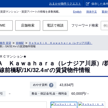
おまかせ物件リクエスト
保存した条
。賃貸マンション・賃貸アパートの情報を多数掲載。
English
簡体中文
繁体
OME
店舗検索
電話で相談
フリーワード検索
橋市 賃貸
前橋駅
ＲｅＮａＸｉＡ Ｋａｗａｈａｒａ（レナジア川原）
/1K/32.4㎡の賃貸物件情報
ＲＣマンション★
Ａ Ｋａｗａｈａｒａ（レナジア川原）/
線前橋駅/1K/32.4㎡の賃貸物件情報
43,834円
めやす賃料
－
60,000円/－
敷引
敷金・保証金/礼金・権利金