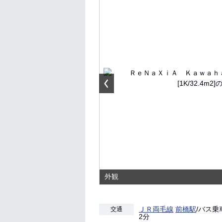
外観
ＪＲ両毛線
前橋駅
/バス乗
交通
2分