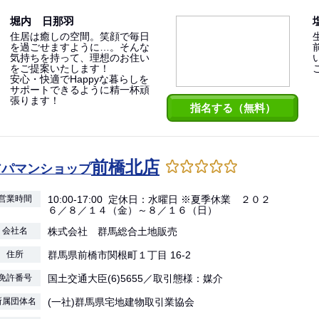
堀内 日那羽
住居は癒しの空間。笑顔で毎日
を過ごせますように…。そんな
気持ちを持って、理想のお住い
をご提案いたします！
安心・快適でHappyな暮らしを
サポートできるように精一杯頑
張ります！
指名する（無料）
前橋北店
アパマンショップ
営業時間
10:00-17:00 定休日：水曜日 ※夏季休業 ２０２
６／８／１４（金）～８／１６（日）
会社名
株式会社 群馬総合土地販売
住所
群馬県前橋市関根町１丁目 16-2
免許番号
国土交通大臣(6)5655／取引態様：媒介
所属団体名
(一社)群馬県宅地建物取引業協会