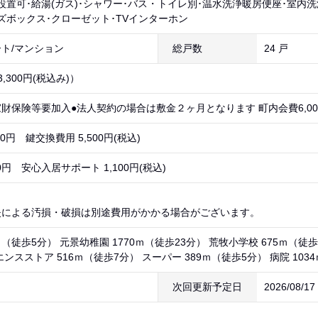
設置可･給湯(ガス)･シャワー･バス・トイレ別･温水洗浄暖房便座･室内
ズボックス･クローゼット･TVインターホン
ト/マンション
総戸数
24 戸
,300円(税込み)）
財保険等要加入●法人契約の場合は敷金２ヶ月となります 町内会費6,000
80円 鍵交換費用 5,500円(税込)
0円 安心入居サポート 1,100円(税込)
失による汚損・破損は別途費用がかかる場合がございます。
ｍ（徒歩5分） 元景幼稚園 1770ｍ（徒歩23分） 荒牧小学校 675ｍ（徒歩
ンスストア 516ｍ（徒歩7分） スーパー 389ｍ（徒歩5分） 病院 103
次回更新予定日
2026/08/1