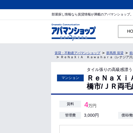
部屋探し情報なら賃貸情報が満載のアパマンショップ
H
賃貸・不動産アパマンショップ
群馬県 賃貸
前
ＲｅＮａＸｉＡ Ｋａｗａｈａｒａ（レナジア川原）
タイル張りの高級感漂う
ＲｅＮａＸｉ
マンション
橋市/ＪＲ両毛
4
賃料
万円
3,000円
管理費
償却/