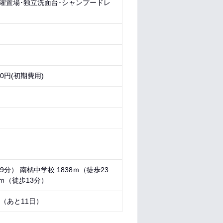
洗濯置場･独立洗面台･シャンプードレ
円(初期費用)
9分） 南橘中学校 1838ｍ（徒歩23
4ｍ（徒歩13分）
7 （あと
11日
）