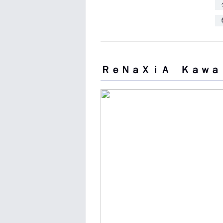
ＲｅＮａＸｉＡ Ｋａｗａ