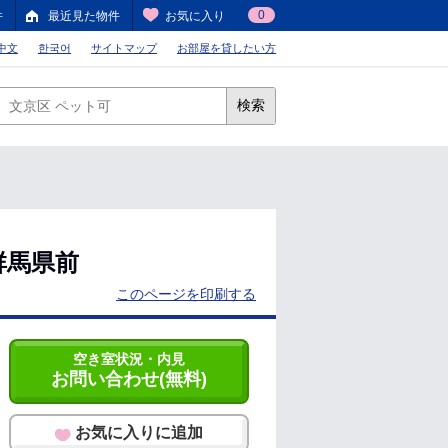
0
件
最近見た物件
お気に入り
中文
한국어
サイトマップ
お部屋を貸したい方
検索
群馬県前
このページを印刷する
空き室状況・内見
お問い合わせ(無料)
お気に入りに追加