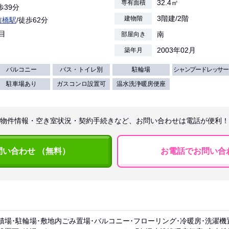
32.4㎡
専有面積
歩39分
3階建/2階
建物階
前橋駅
/徒歩62分
目
南
部屋向き
2003年02月
築年月
バルコニー
バス・トイレ別
駐輪場
シャンプードレッサー
駐車場あり
ガスコンロ設置可
温水洗浄暖房便座
物件情報・空き室状況・契約手続きなど、お問い合わせは電話が便利！
問い合わせ （無料）
お電話でお問い合
積場･駐輪場･敷地内ごみ置場･バルコニー･フローリング･冷暖房･洗濯機