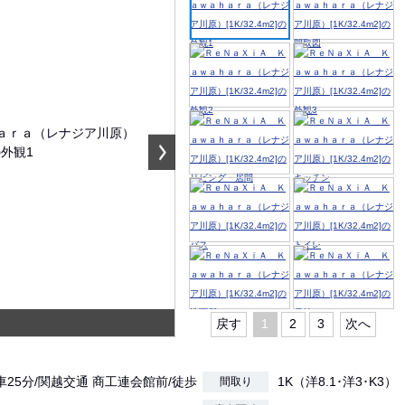
戻す
1
2
3
次へ
車25分/関越交通 商工連会館前/徒歩
1K（洋8.1･洋3･K3）
間取り