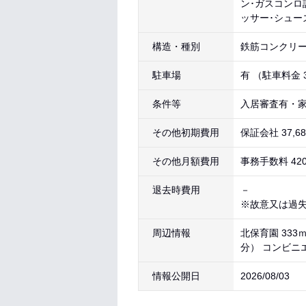
ン･ガスコンロ
ッサー･シュー
構造・種別
鉄筋コンクリー
駐車場
有 （駐車料金 3
条件等
入居審査有・家
その他初期費用
保証会社 37,6
その他月額費用
事務手数料 42
退去時費用
－
※故意又は過
周辺情報
北保育園 333
分） コンビニエ
情報公開日
2026/08/03