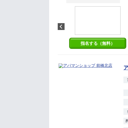
辻中 玲奈
前橋のこと営業のことについて
まだまだ分からないことが沢山
ありますが、先輩方の指導を受
け早くお客様に最適のお部屋探
しが出来るよう頑張ります！
指名する（無料）