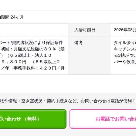
期間 24ヶ月
入居可能日
2026年08
ポート/契約者状況により保証条件
備考
タイル張り
。初回：月額支払総額の８０％（最
キッチンス
万）（６５歳以上・法人１０
る3帖がつ
：９，８００円 （６５歳以上２
パーや飲食
）／年 事務手数料：４２０円／月
物件情報・空き室状況・契約手続きなど、お問い合わせは電話が便利！
問い合わせ （無料）
お電話でお問い合