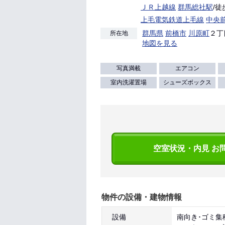
ＪＲ上越線
群馬総社駅
/徒
上毛電気鉄道上毛線
中央
群馬県
前橋市
川原町
２丁
所在地
地図を見る
写真満載
エアコン
室内洗濯置場
シューズボックス
空室状況・内見 お
物件の設備・建物情報
設備
南向き･ゴミ集