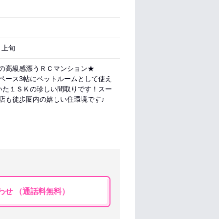
月上旬
の高級感漂うＲＣマンション★
ペース3帖にベットルームとして使え
いた１ＳＫの珍しい間取りです！スー
店も徒歩圏内の嬉しい住環境です♪
わせ （通話料無料）