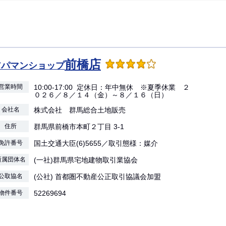
前橋店
アパマンショップ
営業時間
10:00-17:00 定休日：年中無休 ※夏季休業 ２
０２６／８／１４（金）～８／１６（日）
会社名
株式会社 群馬総合土地販売
住所
群馬県前橋市本町２丁目 3-1
免許番号
国土交通大臣(6)5655／取引態様：媒介
所属団体名
(一社)群馬県宅地建物取引業協会
公取協名
(公社) 首都圏不動産公正取引協議会加盟
物件番号
52269694