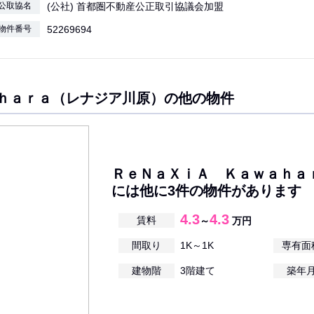
公取協名
(公社) 首都圏不動産公正取引協議会加盟
物件番号
52269694
ｈａｒａ（レナジア川原）の他の物件
ＲｅＮａＸｉＡ Ｋａｗａｈａ
には他に3件の物件があります
4.3
4.3
賃料
～
万円
間取り
1K～1K
専有面
建物階
3階建て
築年