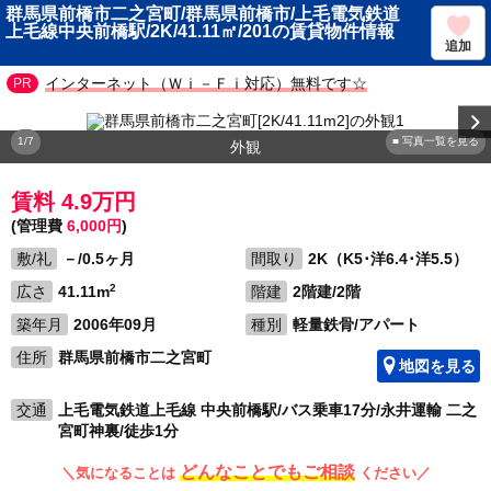
群馬県前橋市二之宮町/群馬県前橋市/上毛電気鉄道
上毛線中央前橋駅/2K/41.11㎡/201の賃貸物件情報
追加
インターネット（Ｗｉ－Ｆｉ対応）無料です☆
1/7
■ 写真一覧を見る
外観
賃料 4.9万円
(管理費
6,000円
)
敷/礼
－/0.5ヶ月
間取り
2K（K5･洋6.4･洋5.5）
2
広さ
41.11m
階建
2階建/2階
築年月
2006年09月
種別
軽量鉄骨/アパート
住所
群馬県前橋市二之宮町
地図を見る
交通
上毛電気鉄道上毛線 中央前橋駅/バス乗車17分/永井運輸 二之
宮町神裏/徒歩1分
どんなことでもご相談
＼気になることは
ください／