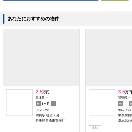
あなたにおすすめの物件
2.5
3.5
万円
万円
管理費:－
管理費:－
1ヶ月
－
－
敷
礼
敷
33㎡
2K
38㎡
2K
前橋駅 徒歩58分
中央前橋駅
群馬県前橋市青柳町
群馬県前
収納