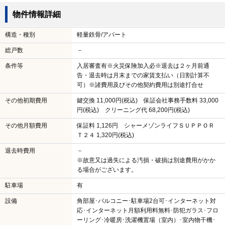
物件情報詳細
構造・種別
軽量鉄骨/アパート
総戸数
－
条件等
入居審査有※火災保険加入必※退去は２ヶ月前通
告・退去時は月末までの家賃支払い（日割計算不
可）※諸費用及びその他契約費用は別途打合せ
その他初期費用
鍵交換 11,000円(税込) 保証会社事務手数料 33,000
円(税込) クリーニング代 68,200円(税込)
その他月額費用
保証料 1,126円 シャーメゾンライフＳＵＰＰＯＲ
Ｔ２４ 1,320円(税込)
退去時費用
－
※故意又は過失による汚損・破損は別途費用がかか
る場合がございます。
駐車場
有
設備
角部屋･バルコニー･駐車場2台可･インターネット対
応･インターネット月額利用料無料･防犯ガラス･フロ
ーリング･冷暖房･洗濯機置場（室内）･室内物干機･