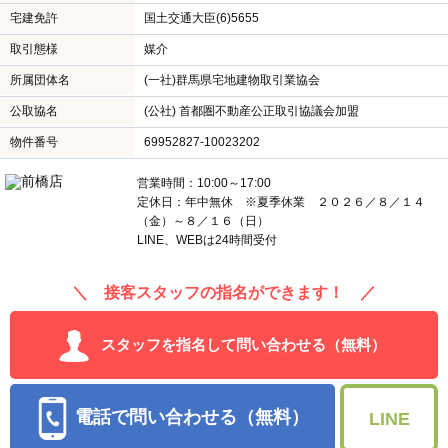
宅建免許
国土交通大臣(6)5655
取引態様
媒介
所属団体名
(一社)群馬県宅地建物取引業協会
公取協名
(公社) 首都圏不動産公正取引協議会加盟
物件番号
69952827-10023202
営業時間：10:00～17:00
定休日：年中無休 ※夏季休業 ２０２６／８／１４
（金）～８／１６（日）
LINE、WEBは24時間受付
＼ 接客スタッフの指名ができます！ ／
スタッフを指名して問い合わせる（無料）
電話で問い合わせる（無料）
LINE