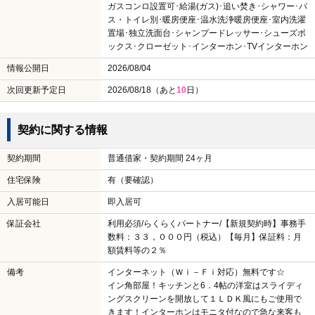
ガスコンロ設置可･給湯(ガス)･追い焚き･シャワー･バ
ス・トイレ別･暖房便座･温水洗浄暖房便座･室内洗濯
置場･独立洗面台･シャンプードレッサー･シューズボ
ックス･クローゼット･インターホン･TVインターホン
情報公開日
2026/08/04
次回更新予定日
2026/08/18（あと
10
日）
契約に関する情報
契約期間
普通借家・契約期間 24ヶ月
住宅保険
有（要確認）
入居可能日
即入居可
保証会社
利用必須/らくらくパートナー/【新規契約時】事務手
数料：３３，０００円（税込）【毎月】保証料：月
額賃料等の２％
備考
インターネット（Ｗｉ－Ｆｉ対応）無料です☆
イン角部屋！キッチンと6．4帖の洋室はスライディ
ングスクリーンを開放して１ＬＤＫ風にもご使用で
きます！インターホンはモニタ付なので急な来客も