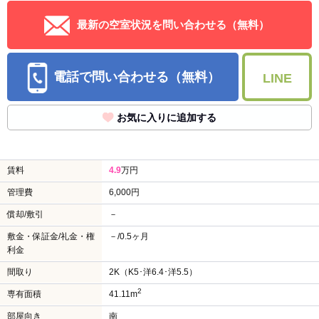
最新の空室状況を問い合わせる（無料）
電話で問い合わせる（無料）
LINE
お気に入りに追加する
賃料
4.9
万円
管理費
6,000円
償却/敷引
－
敷金・保証金/礼金・権
－/0.5ヶ月
利金
間取り
2K（K5･洋6.4･洋5.5）
2
専有面積
41.11m
部屋向き
南