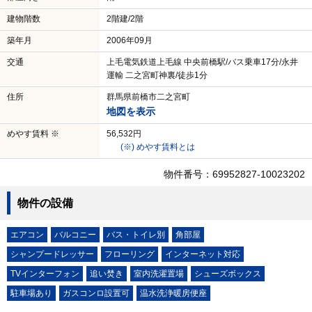
建物階数
2階建/2階
築年月
2006年09月
交通
上毛電気鉄道上毛線 中央前橋駅/バス乗車17分/永井
運輸 二之宮町神裏/徒歩1分
住所
群馬県前橋市二之宮町
地図を表示
めやす賃料 ※
56,532円
(※) めやす賃料とは
物件番号：69952827-10023202
物件の設備
エアコン
バルコニー
バス・トイレ別
角部屋
シャンプードレッサー
フローリング
インターネット対応
TVインターフォン
追い焚き
室内洗濯置場
シューズボックス
駐車場あり
ガスコンロ設置可
温水洗浄暖房便座