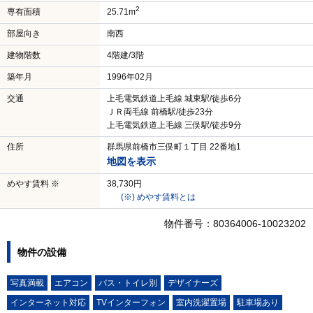
2
専有面積
25.71m
部屋向き
南西
建物階数
4階建/3階
築年月
1996年02月
交通
上毛電気鉄道上毛線 城東駅/徒歩6分
ＪＲ両毛線 前橋駅/徒歩23分
上毛電気鉄道上毛線 三俣駅/徒歩9分
住所
群馬県前橋市三俣町１丁目 22番地1
地図を表示
めやす賃料 ※
38,730円
(※) めやす賃料とは
物件番号：80364006-10023202
物件の設備
写真満載
エアコン
バス・トイレ別
デザイナーズ
インターネット対応
TVインターフォン
室内洗濯置場
駐車場あり