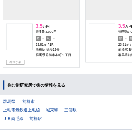
3.5
3.5
万円
万円
管理費:3,000円
管理費:3,
－
－
－
敷
礼
敷
23.81㎡
1R
23.81㎡
前橋駅 徒歩13分
前橋駅 徒
群馬県前橋市本町１丁目
群馬県前
料理が楽
住む街研究所で街の情報を見る
群馬県
前橋市
上毛電気鉄道上毛線
城東駅
三俣駅
ＪＲ両毛線
前橋駅