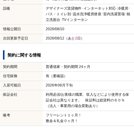
設備
デザイナーズ賃貸物件･インターネット対応･冷暖房･
バス・トイレ別･温水洗浄暖房便座･室内洗濯置場･独
立洗面台･TVインターホン
情報公開日
2026/08/10
次回更新予定日
2026/08/12（あと
2
日）
契約に関する情報
契約期間
普通借家・契約期間 24ヶ月
住宅保険
有（要確認）
入居可能日
2026年08月下旬
保証会社
利用必須/お客様の職業、収入などにより使用する保
証会社は異なります。 保証料は総賃料の６０％
（法人・事業用の場合変動あり）
備考
フリーレント１ヶ月！
敷金＆礼金０ヶ月！