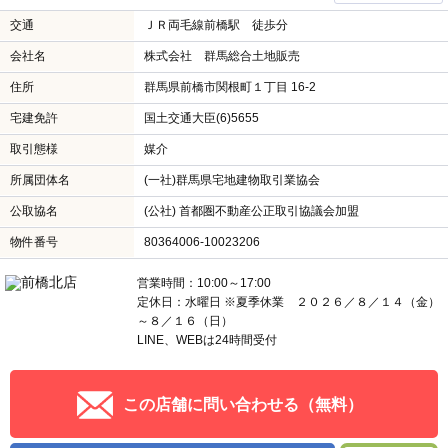
交通
ＪＲ両毛線前橋駅 徒歩分
会社名
株式会社 群馬総合土地販売
住所
群馬県前橋市関根町１丁目 16-2
宅建免許
国土交通大臣(6)5655
取引態様
媒介
所属団体名
(一社)群馬県宅地建物取引業協会
公取協名
(公社) 首都圏不動産公正取引協議会加盟
物件番号
80364006-10023206
営業時間：10:00～17:00
定休日：水曜日 ※夏季休業 ２０２６／８／１４（金）
～８／１６（日）
LINE、WEBは24時間受付
この店舗に問い合わせる（無料）