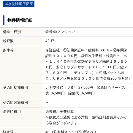
温水洗浄暖房便座
物件情報詳細
構造・種別
鉄骨造/マンション
総戸数
42 戸
条件等
保証会社 ①初回保証料：総賃料６０％～②年間保
証料１０，０００円～③月次手数料：総賃料の１％
～１，４４０円※①②③変更あり／除菌１６，５０
０円／安心トラブルサポート１６，５００円／鍵２
７，５００円～（ディンプル）※初期パックの場
合：Ｕ９／火災保険２０，００ 町内会費200円(月額)
その他初期費用
カギ交換代（Ｕ９） 27,500円 緊急対応サービス
費 16,500円 除菌代 16,500円
その他月額費用
－
退去時費用
退去費用実費精算
※故意又は過失による汚損・破損は別途費用がかか
る場合がございます。
駐車場
有 （駐車料金 5,500円(税込み)）