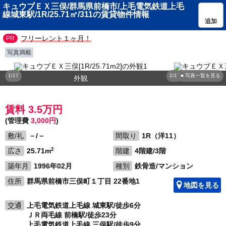
キュウブＥＸ三俣/群馬県前橋市/上毛電気鉄道上毛
線城東駅/1R/25.71㎡/311の賃貸物件情報
追加
フリーレント１ヶ月！
写真満載
1/17
2/17
■ 写真一覧を見る
外観
賃料 3.5万円
(管理費
3,000円
)
敷/礼
－/－
間取り
1R（洋11）
2
広さ
25.71m
階建
4階建/3階
築年月
1996年02月
種別
鉄骨造/マンション
住所
群馬県前橋市三俣町１丁目 22番地1
地図を見る
交通
上毛電気鉄道上毛線 城東駅/徒歩6分
ＪＲ両毛線 前橋駅/徒歩23分
上毛電気鉄道上毛線 三俣駅/徒歩9分