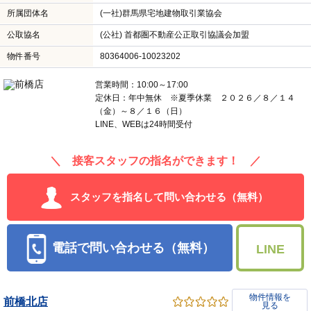
所属団体名
(一社)群馬県宅地建物取引業協会
公取協名
(公社) 首都圏不動産公正取引協議会加盟
物件番号
80364006-10023202
営業時間：10:00～17:00
定休日：年中無休 ※夏季休業 ２０２６／８／１４
（金）～８／１６（日）
LINE、WEBは24時間受付
＼ 接客スタッフの指名ができます！ ／
スタッフを指名して問い合わせる（無料）
電話で問い合わせる（無料）
LINE
物件情報を
前橋北店
見る