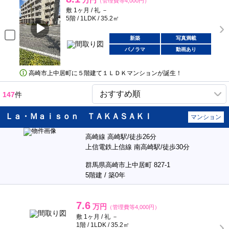
万円
（管理費等4,000円）
敷 1ヶ月 / 礼 －
5階 / 1LDK / 35.2㎡
新築
写真満載
パノラマ
動画あり
高崎市上中居町に５階建て１ＬＤＫマンションが誕生！
147
件
Ｌａ・Ｍａｉｓｏｎ ＴＡＫＡＳＡＫＩ
マンション
高崎線 高崎駅/徒歩26分
上信電鉄上信線 南高崎駅/徒歩30分
群馬県高崎市上中居町 827-1
5階建 / 築0年
7.6
万円
（管理費等4,000円）
敷 1ヶ月 / 礼 －
1階 / 1LDK / 35.2㎡