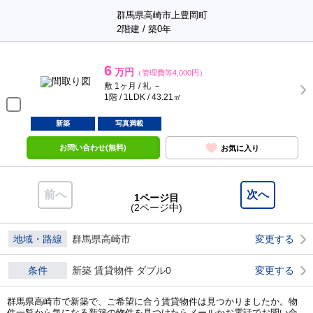
群馬県高崎市上豊岡町
2階建 / 築0年
6
万円
（管理費等4,000円）
敷 1ヶ月 / 礼 －
1階 / 1LDK / 43.21㎡
新築
写真満載
お問い合わせ(無料)
お気に入り
前へ
次へ
1ページ目
(2ページ中)
地域・路線
群馬県高崎市
変更する
条件
新築 賃貸物件 ダブル0
変更する
群馬県高崎市で新築で、ご希望に合う賃貸物件は見つかりましたか。物
件一覧から気になる新築の物件を見つけたらメールかお電話でお問い合