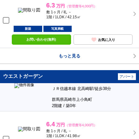
6.3
万円
（管理費等4,000円）
敷 1ヶ月 / 礼 －
1階 / 1LDK / 42.15㎡
新築
写真満載
お問い合わせ(無料)
お気に入り
もっと見る
ウエストガーデン
アパート
ＪＲ信越本線 北高崎駅/徒歩38分
群馬県高崎市上小鳥町
2階建 / 築0年
6.4
万円
（管理費等4,000円）
敷 1ヶ月 / 礼 －
1階 / 1LDK / 41.98㎡