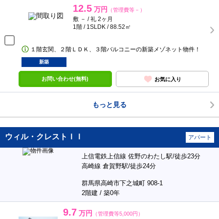
12.5
万円
（管理費等－）
敷 － / 礼 2ヶ月
1階 / 1SLDK / 88.52㎡
１階玄関、２階ＬＤＫ、３階バルコニーの新築メゾネット物件！
新築
お問い合わせ(無料)
お気に入り
もっと見る
ウィル・クレストＩＩ
アパート
上信電鉄上信線 佐野のわたし駅/徒歩23分
高崎線 倉賀野駅/徒歩24分
群馬県高崎市下之城町 908-1
2階建 / 築0年
9.7
万円
（管理費等5,000円）