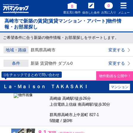
0
0
最近見た物件
お気に入り
保存した条件
メニュー
高崎市で新築の賃貸[賃貸マンション・アパート]物件情
報・お部屋探し
ご希望条件に合う新築の物件情報・お部屋探しをサポートします。
地域・路線
群馬県高崎市
変更する
条件
新築 賃貸物件 ダブル0
変更する
□をチェックでまとめて問い合わせ
物件動画を公開中！
Ｌａ・Ｍａｉｓｏｎ ＴＡＫＡＳＡＫＩ
マンション
高崎線 高崎駅/徒歩26分
上信電鉄上信線 南高崎駅/徒歩30分
群馬県高崎市上中居町 827-1
5階建 / 築0年
8.1