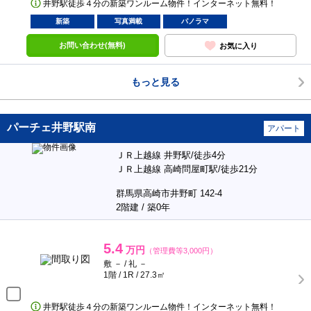
井野駅徒歩４分の新築ワンルーム物件！インターネット無料！
新築
写真満載
パノラマ
お問い合わせ(無料)
お気に入り
もっと見る
パーチェ井野駅南
アパート
ＪＲ上越線 井野駅/徒歩4分
ＪＲ上越線 高崎問屋町駅/徒歩21分
群馬県高崎市井野町 142-4
2階建 / 築0年
5.4
万円
（管理費等3,000円）
敷 － / 礼 －
1階 / 1R / 27.3㎡
井野駅徒歩４分の新築ワンルーム物件！インターネット無料！