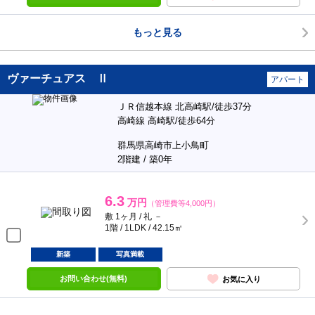
もっと見る
ヴァーチュアス Ⅱ
アパート
ＪＲ信越本線 北高崎駅/徒歩37分
高崎線 高崎駅/徒歩64分
群馬県高崎市上小鳥町
2階建 / 築0年
6.3
万円
（管理費等4,000円）
敷 1ヶ月 / 礼 －
1階 / 1LDK / 42.15㎡
新築
写真満載
お問い合わせ(無料)
お気に入り