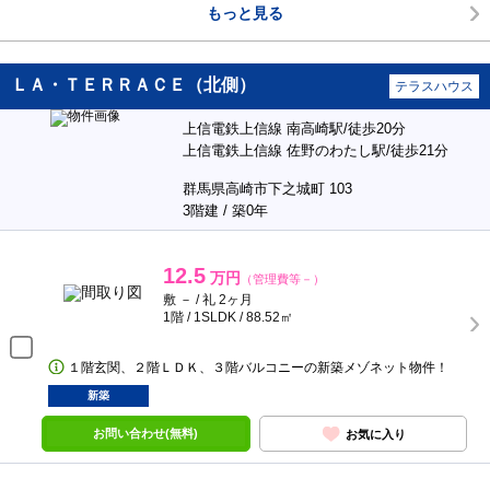
もっと見る
ＬＡ・ＴＥＲＲＡＣＥ（北側）
テラスハウス
上信電鉄上信線 南高崎駅/徒歩20分
上信電鉄上信線 佐野のわたし駅/徒歩21分
群馬県高崎市下之城町 103
3階建 / 築0年
12.5
万円
（管理費等－）
敷 － / 礼 2ヶ月
1階 / 1SLDK / 88.52㎡
１階玄関、２階ＬＤＫ、３階バルコニーの新築メゾネット物件！
新築
お問い合わせ(無料)
お気に入り