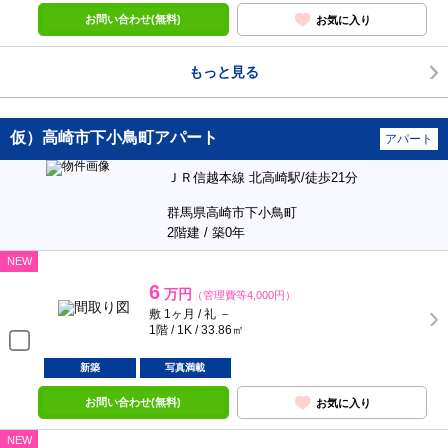
お問い合わせ(無料)
お気に入り
もっと見る
仮）高崎市下小鳥町アパート
アパート
ＪＲ信越本線 北高崎駅/徒歩21分
群馬県高崎市下小鳥町
2階建 / 築0年
NEW
6
万円
（管理費等4,000円）
敷 1ヶ月 / 礼 －
1階 / 1K / 33.86㎡
新築
写真満載
お問い合わせ(無料)
お気に入り
NEW