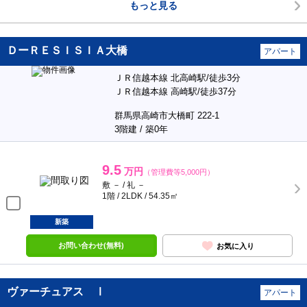
もっと見る
ＤーＲＥＳＩＳＩＡ大橋
アパート
ＪＲ信越本線 北高崎駅/徒歩3分
ＪＲ信越本線 高崎駅/徒歩37分
群馬県高崎市大橋町 222-1
3階建 / 築0年
9.5
万円
（管理費等5,000円）
敷 － / 礼 －
1階 / 2LDK / 54.35㎡
新築
お問い合わせ(無料)
お気に入り
ヴァーチュアス Ⅰ
アパート