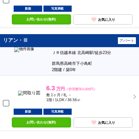
新築
写真満載
お問い合わせ(無料)
お気に入り
リアン・Ⅲ
アパート
ＪＲ信越本線 北高崎駅/徒歩23分
群馬県高崎市下小鳥町
2階建 / 築0年
6.3
万円
（管理費等4,000円）
敷 1ヶ月 / 礼 －
1階 / 1LDK / 36.56㎡
新築
写真満載
お問い合わせ(無料)
お気に入り