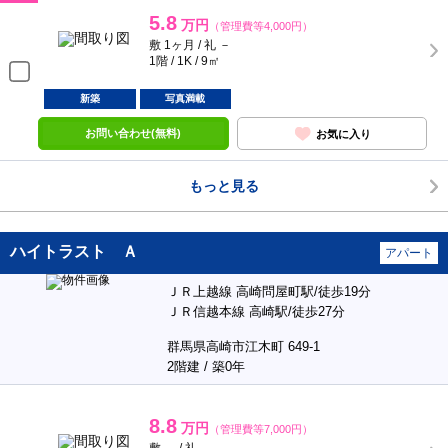
5.8
万円
（管理費等4,000円）
敷 1ヶ月 / 礼 －
1階 / 1K / 9㎡
新築
写真満載
お問い合わせ(無料)
お気に入り
もっと見る
ハイトラスト Ａ
アパート
ＪＲ上越線 高崎問屋町駅/徒歩19分
ＪＲ信越本線 高崎駅/徒歩27分
群馬県高崎市江木町 649-1
2階建 / 築0年
8.8
万円
（管理費等7,000円）