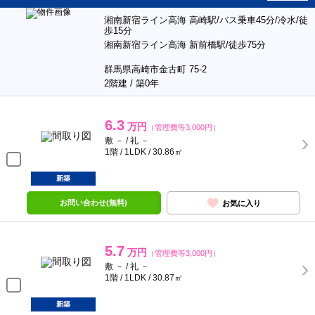
湘南新宿ライン高海 高崎駅/バス乗車45分/冷水/徒
歩15分
湘南新宿ライン高海 新前橋駅/徒歩75分
群馬県高崎市金古町 75-2
2階建 / 築0年
6.3
万円
（管理費等3,000円）
敷 － / 礼 －
1階 / 1LDK / 30.86㎡
新築
お問い合わせ(無料)
お気に入り
5.7
万円
（管理費等3,000円）
敷 － / 礼 －
1階 / 1LDK / 30.87㎡
新築