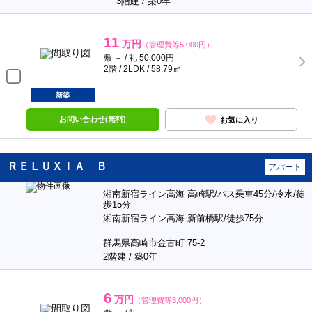
3階建 / 築0年
11
万円
（管理費等5,000円）
敷 － / 礼 50,000円
2階 / 2LDK / 58.79㎡
新築
お問い合わせ(無料)
お気に入り
ＲＥＬＵＸＩＡ Ｂ
アパート
湘南新宿ライン高海 高崎駅/バス乗車45分/冷水/徒
歩15分
湘南新宿ライン高海 新前橋駅/徒歩75分
群馬県高崎市金古町 75-2
2階建 / 築0年
6
万円
（管理費等3,000円）