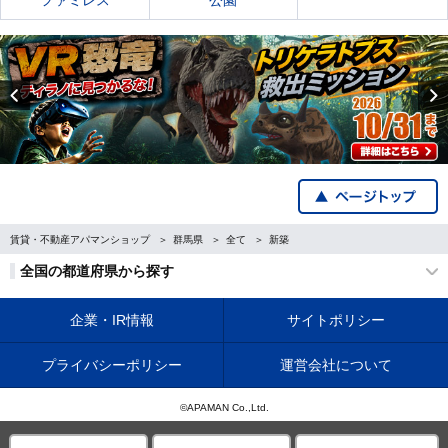
ファミレス
公園
Previous
賃貸・不動産アパマンショップ
群馬県
全て
新築
全国の都道府県から探す
企業・IR情報
サイトポリシー
プライバシーポリシー
運営会社について
©APAMAN Co.,Ltd.