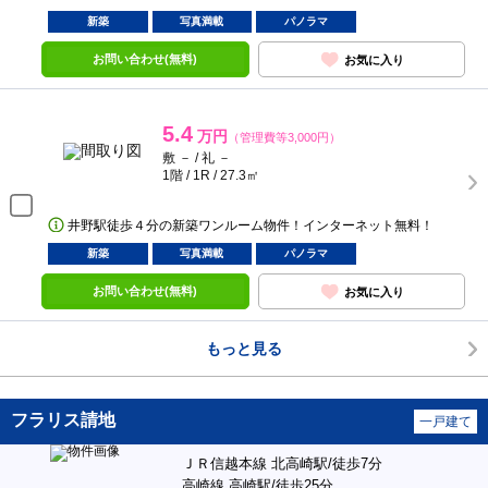
新築
写真満載
パノラマ
お問い合わせ(無料)
お気に入り
5.4
万円
（管理費等3,000円）
敷 － / 礼 －
1階 / 1R / 27.3㎡
井野駅徒歩４分の新築ワンルーム物件！インターネット無料！
新築
写真満載
パノラマ
お問い合わせ(無料)
お気に入り
もっと見る
フラリス請地
一戸建て
ＪＲ信越本線 北高崎駅/徒歩7分
高崎線 高崎駅/徒歩25分