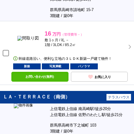
群馬県高崎市請地町 15-7
3階建 / 築0年
16
万円
（管理費等－）
敷 1ヶ月 / 礼 －
1階 / 3LDK / 85.2㎡
幹線道路沿い、便利な立地の３ＬＤＫ新築一戸建て物件！
新築
写真満載
パノラマ
お問い合わせ(無料)
お気に入り
ＬＡ・ＴＥＲＲＡＣＥ（南側）
テラスハウス
上信電鉄上信線 南高崎駅/徒歩20分
上信電鉄上信線 佐野のわたし駅/徒歩21分
群馬県高崎市下之城町 103
3階建 / 築0年