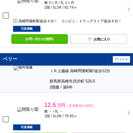
敷 2ヶ月 / 礼 1ヶ月
1階 / 3LDK / 92.74㎡
高崎問屋町駅徒歩４分！ コンビニ・ドラッグストア徒歩６分！
写真満載
お問い合わせ(無料)
お気に入り
ベリー
アパート
ＪＲ上越線 高崎問屋町駅/徒歩12分
群馬県高崎市貝沢町 526-5
2階建 / 築6年
12.5
万円
（管理費等5,000円）
敷 － / 礼 －
1階 / 3LDK / 78.95㎡
写真満載