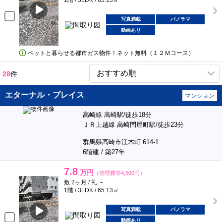
1階 / 3LDK / 65.13㎡
写真満載
パノラマ
動画あり
ペットと暮らせる都市ガス物件！ネット無料（１２Ｍコース）
28
件
エターナル・プレイス
マンション
高崎線 高崎駅/徒歩18分
ＪＲ上越線 高崎問屋町駅/徒歩23分
群馬県高崎市江木町 614-1
6階建 / 築27年
7.8
万円
（管理費等4,500円）
敷 2ヶ月 / 礼 －
1階 / 3LDK / 65.13㎡
写真満載
パノラマ
動画あり