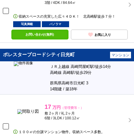
3階 / 4DK / 84.64㎡
収納スペースの充実した広々４ＤＫ！ 北高崎駅徒歩７分！
写真満載
パノラマ
お問い合わせ(無料)
お気に入り
ポレスターブロードシティ日光町
マンション
ＪＲ上越線 高崎問屋町駅/徒歩14分
高崎線 高崎駅/徒歩29分
群馬県高崎市日光町 3
14階建 / 築18年
17
万円
（管理費等－）
敷 2ヶ月 / 礼 2ヶ月
6階 / 3LDK / 100.12㎡
１００㎡の分譲マンション物件。収納スペース多数。