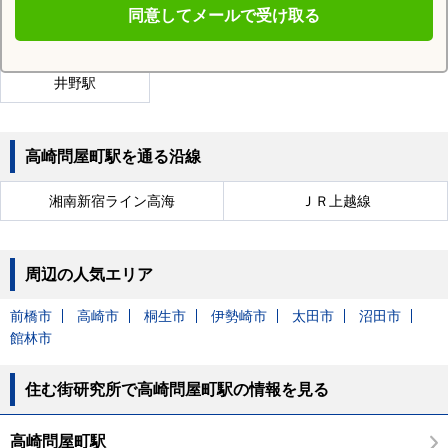
倉賀野駅
南高崎駅
根小屋駅
同意してメールで受け取る
山名駅
高崎商科大学前駅
西山名駅
井野駅
高崎問屋町駅を通る沿線
湘南新宿ライン高海
ＪＲ上越線
周辺の人気エリア
前橋市
高崎市
桐生市
伊勢崎市
太田市
沼田市
館林市
住む街研究所で高崎問屋町駅の情報を見る
高崎問屋町駅