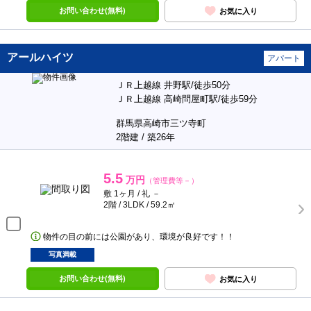
お問い合わせ(無料)
お気に入り
アールハイツ
アパート
ＪＲ上越線 井野駅/徒歩50分
ＪＲ上越線 高崎問屋町駅/徒歩59分
群馬県高崎市三ツ寺町
2階建 / 築26年
5.5
万円
（管理費等－）
敷 1ヶ月 / 礼 －
2階 / 3LDK / 59.2㎡
物件の目の前には公園があり、環境が良好です！！
写真満載
お問い合わせ(無料)
お気に入り