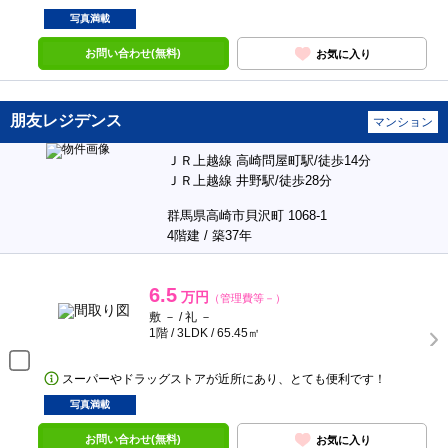
写真満載
お問い合わせ(無料)
お気に入り
朋友レジデンス
マンション
ＪＲ上越線 高崎問屋町駅/徒歩14分
ＪＲ上越線 井野駅/徒歩28分
群馬県高崎市貝沢町 1068-1
4階建 / 築37年
6.5
万円
（管理費等－）
敷 － / 礼 －
1階 / 3LDK / 65.45㎡
スーパーやドラッグストアが近所にあり、とても便利です！
写真満載
お問い合わせ(無料)
お気に入り