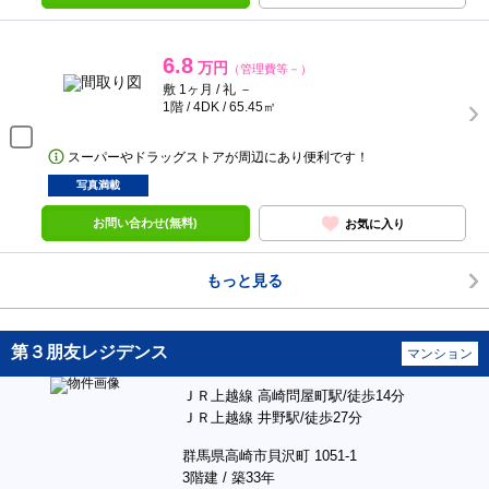
6.8
万円
（管理費等－）
敷 1ヶ月 / 礼 －
1階 / 4DK / 65.45㎡
スーパーやドラッグストアが周辺にあり便利です！
写真満載
お問い合わせ(無料)
お気に入り
もっと見る
第３朋友レジデンス
マンション
ＪＲ上越線 高崎問屋町駅/徒歩14分
ＪＲ上越線 井野駅/徒歩27分
群馬県高崎市貝沢町 1051-1
3階建 / 築33年