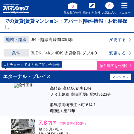
0
0
最近見た物件
お気に入り
保存した条件
メニュー
での賃貸[賃貸マンション・アパート]物件情報・お部屋探
し
地域・路線
JR上越線高崎問屋町駅
変更する
条件
3LDK／4K／4DK 賃貸物件 ダブル0
変更する
□をチェックでまとめて問い合わせ
物件動画を公開中！
エターナル・プレイス
マンション
高崎線 高崎駅/徒歩18分
ＪＲ上越線 高崎問屋町駅/徒歩23分
群馬県高崎市江木町 614-1
6階建 / 築27年
7.8
万円
（管理費等4,500円）
敷 2ヶ月 / 礼 －