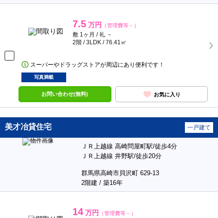
7.5
万円
（管理費等－）
敷 1ヶ月 / 礼 －
2階 / 3LDK / 76.41㎡
スーパーやドラッグストアが周辺にあり便利です！
写真満載
お問い合わせ(無料)
お気に入り
美才冶貸住宅
一戸建て
ＪＲ上越線 高崎問屋町駅/徒歩4分
ＪＲ上越線 井野駅/徒歩20分
群馬県高崎市貝沢町 629-13
2階建 / 築16年
14
万円
（管理費等－）