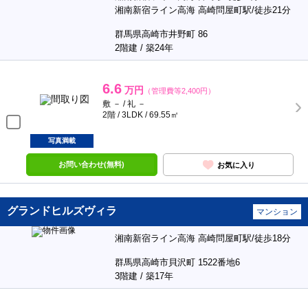
湘南新宿ライン高海 高崎問屋町駅/徒歩21分
群馬県高崎市井野町 86
2階建 / 築24年
6.6
万円
（管理費等2,400円）
敷 － / 礼 －
2階 / 3LDK / 69.55㎡
写真満載
お問い合わせ(無料)
お気に入り
グランドヒルズヴィラ
マンション
湘南新宿ライン高海 高崎問屋町駅/徒歩18分
群馬県高崎市貝沢町 1522番地6
3階建 / 築17年