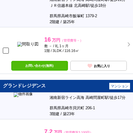
ＪＲ信越本線 北高崎駅/徒歩18分
群馬県高崎市飯塚町 1379-2
2階建 / 築25年
16
万円
（管理費等－）
敷 － / 礼 1ヶ月
1階 / 3LDK / 116.16㎡
お問い合わせ(無料)
お気に入り
グランドレジデンス
マンション
湘南新宿ライン高海 高崎問屋町駅/徒歩17分
群馬県高崎市貝沢町 206-1
3階建 / 築23年
7.2
万円
（管理費等3,100円）