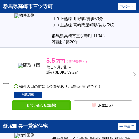
群馬県高崎市三ツ寺町
アパート
ＪＲ上越線 井野駅/徒歩50分
ＪＲ上越線 高崎問屋町駅/徒歩59分
群馬県高崎市三ツ寺町 1104-2
2階建 / 築26年
5.5
万円
（管理費等－）
敷 1ヶ月 / 礼 －
2階 / 3LDK / 59.2㎡
物件の目の前には公園があり、環境が良好です！！
写真満載
お問い合わせ(無料)
お気に入り
飯塚町谷一貸家住宅
一戸建て
湘南新宿ライン高海 高崎問屋町駅/徒歩11分