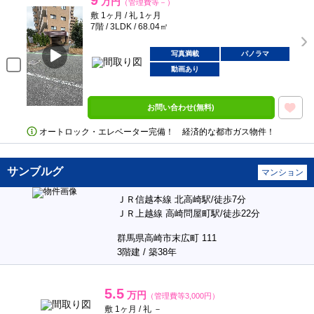
9
万円
（管理費等－）
敷 1ヶ月 / 礼 1ヶ月
7階 / 3LDK / 68.04㎡
写真満載
パノラマ
動画あり
お問い合わせ(無料)
オートロック・エレベーター完備！ 経済的な都市ガス物件！
サンブルグ
マンション
ＪＲ信越本線 北高崎駅/徒歩7分
ＪＲ上越線 高崎問屋町駅/徒歩22分
群馬県高崎市末広町 111
3階建 / 築38年
5.5
万円
（管理費等3,000円）
敷 1ヶ月 / 礼 －