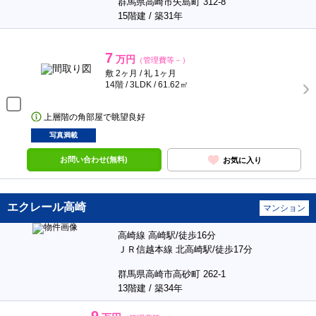
群馬県高崎市矢島町 312-8
15階建 / 築31年
7
万円
（管理費等－）
敷 2ヶ月 / 礼 1ヶ月
14階 / 3LDK / 61.62㎡
上層階の角部屋で眺望良好
写真満載
お問い合わせ(無料)
お気に入り
エクレール高崎
マンション
高崎線 高崎駅/徒歩16分
ＪＲ信越本線 北高崎駅/徒歩17分
群馬県高崎市高砂町 262-1
13階建 / 築34年