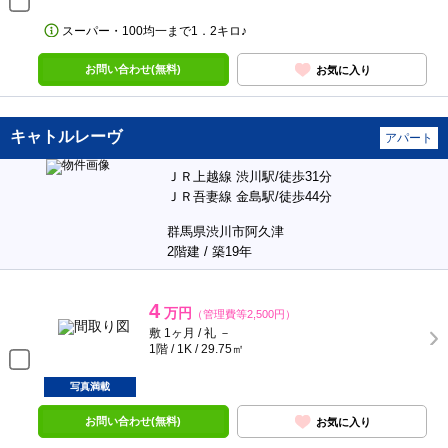
スーパー・100均一まで1．2キロ♪
お問い合わせ(無料)
お気に入り
キャトルレーヴ
アパート
ＪＲ上越線 渋川駅/徒歩31分
ＪＲ吾妻線 金島駅/徒歩44分
群馬県渋川市阿久津
2階建 / 築19年
4
万円
（管理費等2,500円）
敷 1ヶ月 / 礼 －
1階 / 1K / 29.75㎡
写真満載
お問い合わせ(無料)
お気に入り