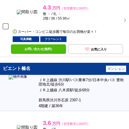
4.3
万円
（管理費等2,000円）
敷 － / 礼 －
2階 / 3K / 55.99㎡
スーパー・コンビニ徒歩圏で毎日のお買物が楽々！
写真満載
フリーレント
お問い合わせ(無料)
お気に入り
ビエント榛名
マンション
ＪＲ上越線 渋川駅/バス乗車7分/日本中央バス 豊秋
団地北/徒歩6分
ＪＲ上越線 八木原駅/徒歩68分
群馬県渋川市石原 2397-1
4階建 / 築36年
3.6
万円
（管理費等2,000円）