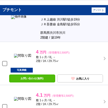
プチモント
アパート
ＪＲ上越線 渋川駅/徒歩19分
ＪＲ吾妻線 金島駅/徒歩55分
群馬県渋川市渋川
2階建 / 築19年
4
万円
（管理費等2,500円）
敷 1ヶ月 / 礼 －
2階 / 1K / 29.75㎡
写真満載
お問い合わせ(無料)
お気に入り
4.1
万円
（管理費等2,500円）
敷 1ヶ月 / 礼 －
2階 / 1K / 29.75㎡