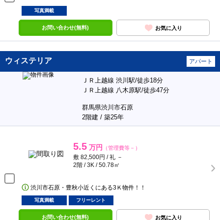
写真満載
お問い合わせ(無料)
お気に入り
ウィステリア
アパート
ＪＲ上越線 渋川駅/徒歩18分
ＪＲ上越線 八木原駅/徒歩47分
群馬県渋川市石原
2階建 / 築25年
5.5
万円
（管理費等－）
敷 82,500円 / 礼 －
2階 / 3K / 50.78㎡
渋川市石原・豊秋小近くにある3Ｋ物件！！
写真満載
フリーレント
お問い合わせ(無料)
お気に入り