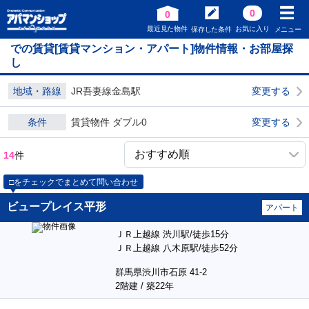
0
0
最近見た物件
お気に入り
保存した条件
メニュー
での賃貸[賃貸マンション・アパート]物件情報・お部屋探
し
地域・路線
JR吾妻線金島駅
変更する
条件
賃貸物件 ダブル0
変更する
14
件
□をチェックでまとめて問い合わせ
ビュープレイス平形
アパート
ＪＲ上越線 渋川駅/徒歩15分
ＪＲ上越線 八木原駅/徒歩52分
群馬県渋川市石原 41-2
2階建 / 築22年