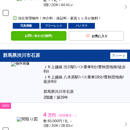
敷 － / 礼 －
3階 / 2DK / 44.41㎡
当社管理物件！仲介料・保証料・家賃１ヶ月が無料！
写真満載
フリーレント
パノラマ
お問い合わせ(無料)
お気に入り
群馬県渋川市石原
アパート
ＪＲ上越線 渋川駅/バス乗車8分/豊秋団地南/徒歩
8分
ＪＲ上越線 八木原駅/バス乗車19分/豊秋団地南/
徒歩8分
群馬県渋川市石原
2階建 / 築29年
NEW
4
万円
（管理費等－）
敷 60,000円 / 礼 －
1階 / 2DK / 38.83㎡