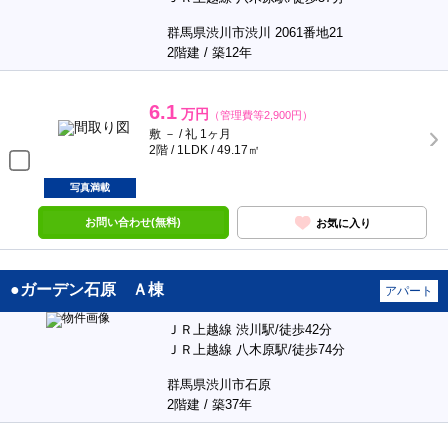
群馬県渋川市渋川 2061番地21
2階建 / 築12年
6.1
万円
（管理費等2,900円）
敷 － / 礼 1ヶ月
2階 / 1LDK / 49.17㎡
写真満載
お問い合わせ(無料)
お気に入り
●ガーデン石原 Ａ棟
アパート
ＪＲ上越線 渋川駅/徒歩42分
ＪＲ上越線 八木原駅/徒歩74分
群馬県渋川市石原
2階建 / 築37年