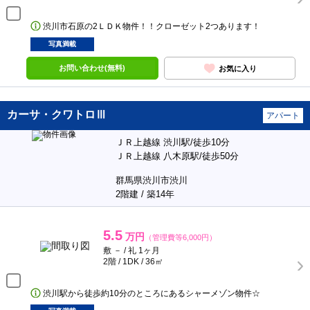
渋川市石原の2ＬＤＫ物件！！クローゼット2つあります！
写真満載
お問い合わせ(無料)
お気に入り
カーサ・クワトロⅢ
アパート
ＪＲ上越線 渋川駅/徒歩10分
ＪＲ上越線 八木原駅/徒歩50分
群馬県渋川市渋川
2階建 / 築14年
5.5
万円
（管理費等6,000円）
敷 － / 礼 1ヶ月
2階 / 1DK / 36㎡
渋川駅から徒歩約10分のところにあるシャーメゾン物件☆