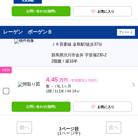
写真満載
お問い合わせ(無料)
お気に入り
レーゲン ボーゲンＢ
アパート
ＪＲ吾妻線 金島駅/徒歩37分
群馬県渋川市金井 字堂場230-2
2階建 / 築16年
NEW
4.45
万円
（管理費等3,700円）
敷 － / 礼 1ヶ月
1階 / 1LDK / 44.18㎡
お問い合わせ(無料)
お気に入り
前へ
次へ
1ページ目
(1ページ中)