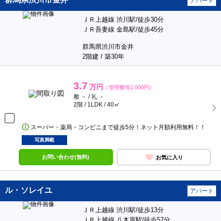
アパート
ＪＲ上越線 渋川駅/徒歩30分
ＪＲ吾妻線 金島駅/徒歩45分
群馬県渋川市金井
2階建 / 築30年
3.7
万円
（管理費等2,000円）
敷 － / 礼 －
2階 / 1LDK / 40㎡
スーパー・薬局・コンビニまで徒歩5分！ネット月額利用無料！！
写真満載
お問い合わせ(無料)
お気に入り
ル・ソレイユ
アパート
ＪＲ上越線 渋川駅/徒歩13分
ＪＲ上越線 八木原駅/徒歩57分