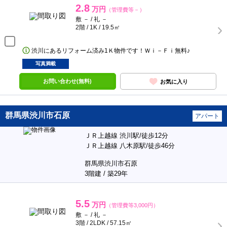
2.8
万円
（管理費等－）
敷 － / 礼 －
2階 / 1K / 19.5㎡
渋川にあるリフォーム済み1Ｋ物件です！Ｗｉ－Ｆｉ無料♪
写真満載
お問い合わせ(無料)
お気に入り
群馬県渋川市石原
アパート
ＪＲ上越線 渋川駅/徒歩12分
ＪＲ上越線 八木原駅/徒歩46分
群馬県渋川市石原
3階建 / 築29年
5.5
万円
（管理費等3,000円）
敷 － / 礼 －
3階 / 2LDK / 57.15㎡