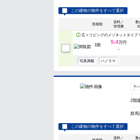
この建物の物件をすべて選択
賃料／
敷
部屋階
管理費
広々リビングのメゾネットタイプ
5.4
万円
1階
－
写真満載
パノラマ
ア
2階
群馬
この建物の物件をすべて選択
賃料／
敷