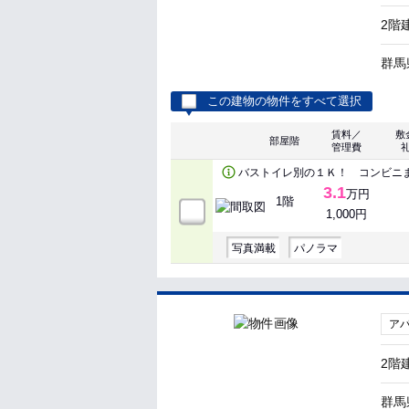
2階
群馬
この建物の物件をすべて選択
賃料／
敷
部屋階
管理費
バストイレ別の１Ｋ！ コンビニ
3.1
万円
1階
1,000円
写真満載
パノラマ
ア
2階
群馬