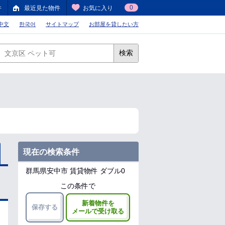
0
件
最近見た物件
お気に入り
中文
한국어
サイトマップ
お部屋を貸したい方
検索
現在の検索条件
群馬県安中市
賃貸物件 ダブル0
この条件で
新着物件を
保存する
メールで受け取る