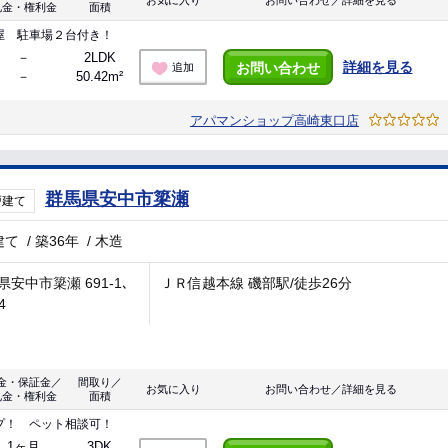
お気に入り
お問い合わせ／詳細を見る
礼金・権利金
面積
屋 駐車場２台付き！
－
2LDK
詳細を見る
お問い合わせ
追加
－
50.42m²
アパマンショップ高崎東口店
群馬県安中市簗瀬
戸建て
建て
/
築36年
/
木造
県安中市簗瀬 691-1､
ＪＲ信越本線 磯部駅/徒歩26分
4
金・保証金／
間取り／
お気に入り
お問い合わせ／詳細を見る
礼金・権利金
面積
プ！ ペット相談可！
1ヶ月
3DK