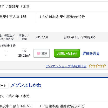
建て
/
築35年
/
木造
県安中市古屋 155
ＪＲ信越本線 安中駅/徒歩49分
金・保証金／
間取り／
お気に入り
お問い合わせ／詳細を見る
礼金・権利金
面積
まで徒歩３分！
－
1K
詳細を見る
お問い合わせ
追加
－
25.92m²
アパマンショップ高崎東口店
メゾンよしかわ
パート
建て
/
築23年
/
木造
県安中市原市 1467-2
ＪＲ信越本線 磯部駅/徒歩20分