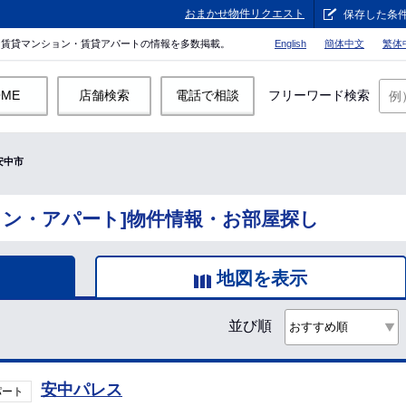
おまかせ物件リクエスト
保存した条
。賃貸マンション・賃貸アパートの情報を多数掲載。
English
簡体中文
繁体
OME
店舗検索
電話で相談
フリーワード検索
安中市
ョン・アパート]物件情報・お部屋探し
地図を表示
並び順
安中パレス
パート