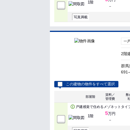
1階
－
写真満載
一
2階
群馬
691-
この建物の物件をすべて選択
賃料／
敷
部屋階
管理費
戸建感覚で住めるメゾネットタイ
5
万円
1階
－