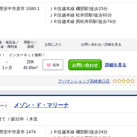
県安中市原市 1580-1
ＪＲ信越本線 磯部駅/徒歩23分
ＪＲ信越本線 松井田駅/徒歩65分
ＪＲ信越本線 西松井田駅/徒歩74分
金・保証金／
間取り／
お気に入り
お問い合わせ／詳細を見る
礼金・権利金
面積
き！ インターネット無料！
－
2DK
詳細を見る
お問い合わせ
追加
1ヶ月
45.65m²
アパマンショップ高崎東口店
メゾン・ド・マリーナ
パート
建て
/
築32年
/
木造
県安中市原市 1474
ＪＲ信越本線 磯部駅/徒歩24分