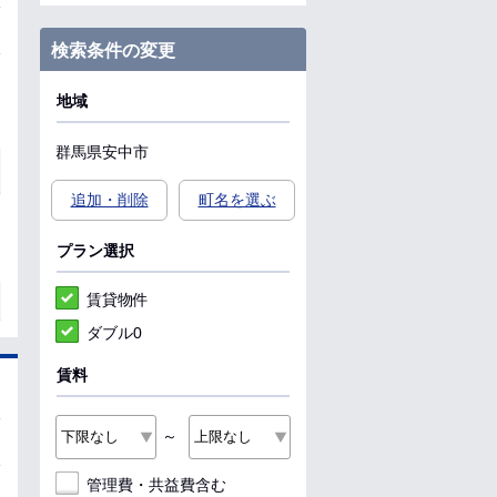
検索条件の変更
地域
群馬県
安中市
追加・削除
町名を選ぶ
プラン選択
賃貸物件
ダブル0
賃料
～
管理費・共益費含む