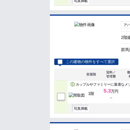
写真満載
ア
2階
群馬
この建物の物件をすべて選択
賃料／
部屋階
管理費
カップルやファミリーに最適なメ
5.3
万円
1階
－
写真満載