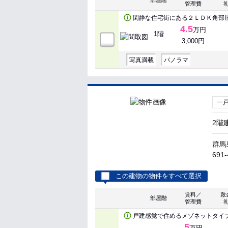
部屋階
管理費
閑静な住宅街にある２ＬＤＫ角部
4.5
万円
1階
3,000円
写真満載
パノラマ
一
2階
群馬
691-
この建物の物件をすべて選択
賃料／
敷
部屋階
管理費
戸建感覚で住めるメゾネットタイ
5
万円