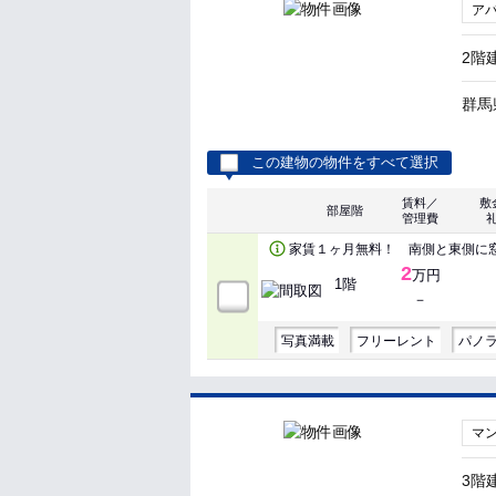
ア
2階
群馬
この建物の物件をすべて選択
賃料／
敷
部屋階
管理費
家賃１ヶ月無料！ 南側と東側に
2
万円
1階
－
写真満載
フリーレント
パノ
マ
3階