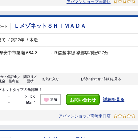
アパマンショップ高崎店
ＬメゾネットＳＨＩＭＡＤＡ
パート
建て
/
築22年
/
木造
県安中市簗瀬 684-3
ＪＲ信越本線 磯部駅/徒歩27分
敷金・保証金／
間取り／
お気に入り
お問い合わせ／詳細を見る
礼金・権利金
面積
ゾネットタイプの角部屋！
－
2LDK
詳細を見る
お問い合わせ
追加
－
60m²
アパマンショップ高崎東口店