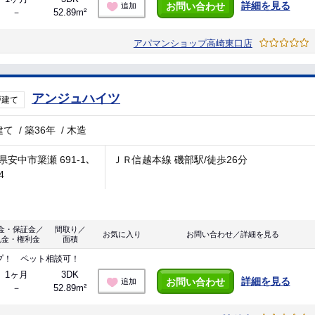
詳細を見る
お問い合わせ
追加
－
52.89m²
アパマンショップ高崎東口店
アンジュハイツ
戸建て
建て
/
築36年
/
木造
県安中市簗瀬 691-1､
ＪＲ信越本線 磯部駅/徒歩26分
4
金・保証金／
間取り／
お気に入り
お問い合わせ／詳細を見る
礼金・権利金
面積
プ！ ペット相談可！
1ヶ月
3DK
詳細を見る
お問い合わせ
追加
－
52.89m²