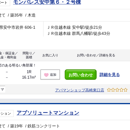
モンパレス安中第６・２号棟
パート
建て
/
築35年
/
木造
県安中市岩井 606-1
ＪＲ信越本線 安中駅/徒歩21分
ＪＲ信越本線 群馬八幡駅/徒歩43分
金・保証金／
間取り／
お気に入り
お問い合わせ／詳細を見る
礼金・権利金
面積
窓のある明るい角部屋！
－
1R
詳細を見る
お問い合わせ
追加
－
16.17m²
ラマ
アパマンショップ高崎東口店
アブソリュートマンション
ンション
建て
/
築19年
/
鉄筋コンクリート