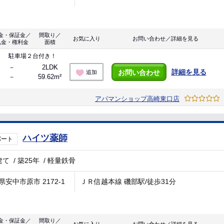
金・保証金／
間取り／
お気に入り
お問い合わせ／詳細を見る
礼金・権利金
面積
！ 駐車場２台付き！
－
2LDK
詳細を見る
お問い合わせ
追加
－
59.62m²
アパマンショップ高崎東口店
ハイツ薬師
パート
建て
/
築25年
/
軽量鉄骨
県安中市原市 2172-1
ＪＲ信越本線 磯部駅/徒歩31分
金・保証金／
間取り／