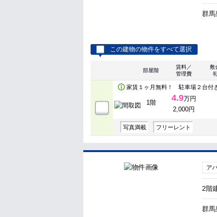
群馬
この建物の物件をすべて選択
賃料／
敷
部屋階
管理費
家賃１ヶ月無料！ 駐車場２台付
4.9
万円
1階
2,000円
写真満載
フリーレント
ア
2階
群馬