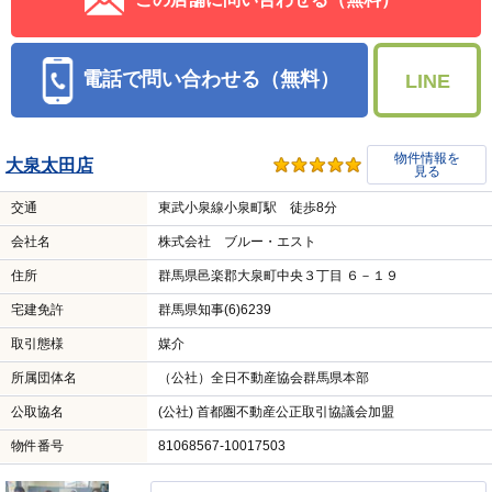
電話で問い合わせる（無料）
LINE
物件情報を
大泉太田店
見る
交通
東武小泉線小泉町駅 徒歩8分
会社名
株式会社 ブルー・エスト
住所
群馬県邑楽郡大泉町中央３丁目 ６－１９
宅建免許
群馬県知事(6)6239
取引態様
媒介
所属団体名
（公社）全日不動産協会群馬県本部
公取協名
(公社) 首都圏不動産公正取引協議会加盟
物件番号
81068567-10017503