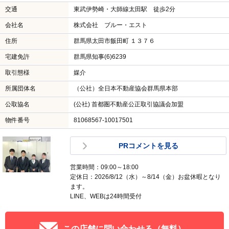
交通
東武伊勢崎・大師線太田駅 徒歩2分
会社名
株式会社 ブルー・エスト
住所
群馬県太田市飯田町 １３７６
宅建免許
群馬県知事(6)6239
取引態様
媒介
所属団体名
（公社）全日本不動産協会群馬県本部
公取協名
(公社) 首都圏不動産公正取引協議会加盟
物件番号
81068567-10017501
PRコメントを見る
営業時間：09:00～18:00
定休日：2026/8/12（水）～8/14（金）お盆休暇となり
ます。
LINE、WEBは24時間受付
この店舗に問い合わせる（無料）