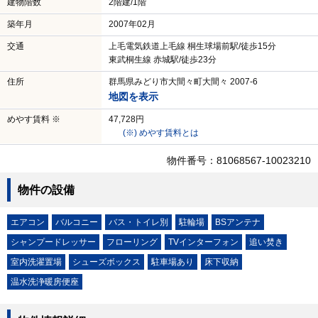
建物階数
2階建/1階
築年月
2007年02月
交通
上毛電気鉄道上毛線 桐生球場前駅/徒歩15分
東武桐生線 赤城駅/徒歩23分
住所
群馬県みどり市大間々町大間々 2007-6
地図を表示
めやす賃料 ※
47,728円
(※) めやす賃料とは
物件番号：81068567-10023210
物件の設備
エアコン
バルコニー
バス・トイレ別
駐輪場
BSアンテナ
シャンプードレッサー
フローリング
TVインターフォン
追い焚き
室内洗濯置場
シューズボックス
駐車場あり
床下収納
温水洗浄暖房便座