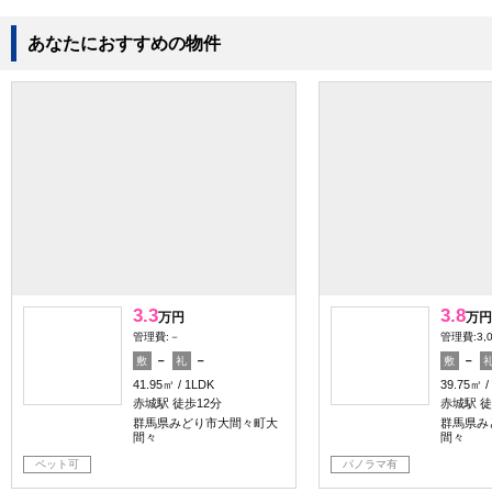
あなたにおすすめの物件
3.3
3.8
万円
万円
管理費:－
管理費:3,
－
－
－
敷
礼
敷
41.95㎡
1LDK
39.75㎡
赤城駅 徒歩12分
赤城駅 徒
群馬県みどり市大間々町大
群馬県み
間々
間々
ペット可
パノラマ有