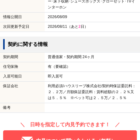
ー･床下収納･シューズボックス･クローゼット･TVイ
ンターホン
情報公開日
2026/08/09
次回更新予定日
2026/08/11（あと
2
日）
契約に関する情報
契約期間
普通借家・契約期間 24ヶ月
住宅保険
有（要確認）
入居可能日
即入居可
保証会社
利用必須/ハウスリーブ株式会社/契約時保証委託料：
２．２万／月額保証委託料：賃料総額の２．２％又
は５．５％ ※ペット可は２．５万／２．５％
備考
＼ 日時を指定して内見予約できます！ ／