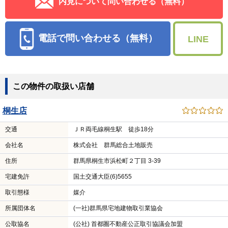
内見について問い合わせる（無料）
電話で問い合わせる（無料）
LINE
この物件の取扱い店舗
桐生店
交通
ＪＲ両毛線桐生駅 徒歩18分
会社名
株式会社 群馬総合土地販売
住所
群馬県桐生市浜松町２丁目 3-39
宅建免許
国土交通大臣(6)5655
取引態様
媒介
所属団体名
(一社)群馬県宅地建物取引業協会
公取協名
(公社) 首都圏不動産公正取引協議会加盟