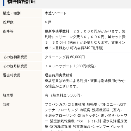
物件情報詳細
構造・種別
木造/アパート
総戸数
4 戸
条件等
更新事務手数料 ２２，０００円がかかります。契
約時にクリーニング費６０，０００円、鍵セット費
３，３００円（税込）が必要となります。貸主イン
ボイス登録あり 町内会費340円(月額)
その他初期費用
クリーニング費 60,000円
その他月額費用
ｒｕｕｍサポート 1,980円(税込)
退去時費用
退去費用実費精算
※故意又は過失による汚損・破損は別途費用がかか
る場合がございます。
駐車場
有 （駐車料金 5,500円）
設備
プロパンガス･ゴミ集積場･駐輪場･バルコニー･BSア
ンテナ･フローリング･冷暖房･洗濯機置場（室内）･
全居室フローリング･対面キッチン･追い焚き･シャワ
ー･浴室換気乾燥機･バス・トイレ別･温水洗浄暖房便
座･室内洗濯置場･独立洗面台･シャンプードレッサ