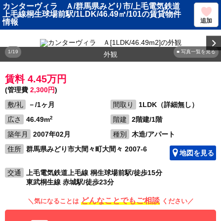
カンターヴィラ Ａ/群馬県みどり市/上毛電気鉄道
上毛線桐生球場前駅/1LDK/46.49㎡/101の賃貸物件
追加
情報
1/19
■ 写真一覧を見る
外観
賃料 4.45万円
(管理費
2,300円
)
敷/礼
－/1ヶ月
間取り
1LDK（詳細無し）
2
広さ
46.49m
階建
2階建/1階
築年月
2007年02月
種別
木造/アパート
住所
群馬県みどり市大間々町大間々 2007-6
地図を見る
交通
上毛電気鉄道上毛線 桐生球場前駅/徒歩15分
東武桐生線 赤城駅/徒歩23分
どんなことでもご相談
＼気になることは
ください／