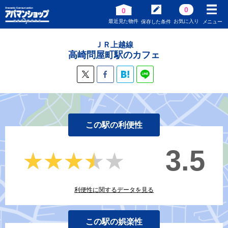
0
0
最近見た物件
お気に入り
保存した条件
メニュー
ＪＲ上越線
高崎問屋町駅のカフェ
この駅の利便性
3.5
★★★★★
★★★★★
利便性に関するデータを見る
この駅の娯楽性