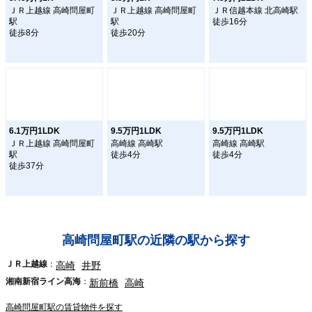
ＪＲ上越線 高崎問屋町
ＪＲ上越線 高崎問屋町
ＪＲ信越本線 北高崎駅
駅
駅
徒歩16分
徒歩8分
徒歩20分
6.1万円1LDK
9.5万円1LDK
9.5万円1LDK
ＪＲ上越線 高崎問屋町
高崎線 高崎駅
高崎線 高崎駅
駅
徒歩4分
徒歩4分
徒歩37分
高崎問屋町駅の近隣の駅から探す
ＪＲ上越線
高崎
井野
湘南新宿ライン高海
新前橋
高崎
高崎問屋町駅の賃貸物件を探す