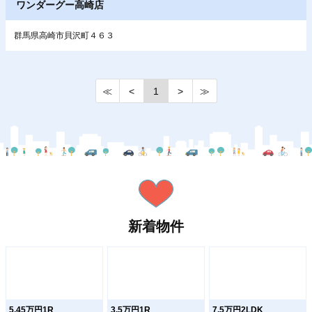
ワンダーグー高崎店
群馬県高崎市貝沢町４６３
≪
<
1
>
≫
新着物件
5.45万円1R
3.5万円1R
7.5万円2LDK