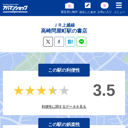
0
0
最近見た物件
お気に入り
保存した条件
メニュー
ＪＲ上越線
高崎問屋町駅の書店
この駅の利便性
3.5
★★★★★
★★★★★
利便性に関するデータを見る
この駅の娯楽性