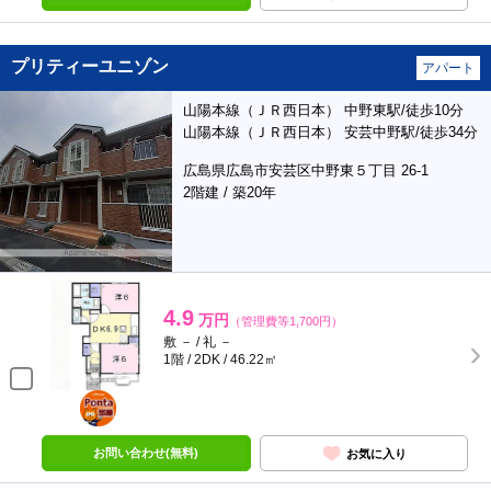
プリティーユニゾン
アパート
山陽本線（ＪＲ西日本） 中野東駅/徒歩10分
山陽本線（ＪＲ西日本） 安芸中野駅/徒歩34分
広島県広島市安芸区中野東５丁目 26-1
2階建 / 築20年
4.9
万円
（管理費等1,700円）
敷 － / 礼 －
1階 / 2DK / 46.22㎡
ポンタ
部屋
お問い合わせ(無料)
お気に入り