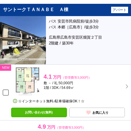
サントークＴＡＮＡＢＥ Ａ棟
アパート
バス 安芸市民病院前/徒歩3分
バス 本郷［広島市］/徒歩3分
広島県広島市安芸区畑賀２丁目
2階建 / 築30年
NEW
4.1
万円
（管理費等3,000円）
敷 － / 礼 50,000円
1階 / 3DK / 54.69㎡
☆インターネット無料♪駐車場確保OK！☆
お問い合わせ(無料)
お気に入り
4.9
万円
（管理費等3,000円）