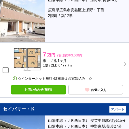
広島県広島市安芸区上瀬野１丁目
2階建 / 築12年
7
万円
（管理費等3,000円）
敷 － / 礼 1ヶ月
1階 / 2LDK / 77.7㎡
☆インターネット無料♪駐車場１台家賃込み！☆
お問い合わせ(無料)
お気に入り
セイバリー・Ｋ
アパート
山陽本線（ＪＲ西日本） 安芸中野駅/徒歩15分
山陽本線（ＪＲ西日本） 中野東駅/徒歩27分