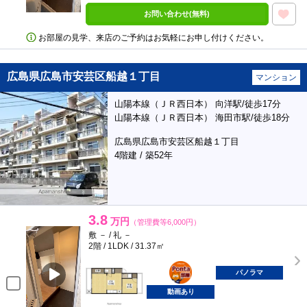
お問い合わせ(無料)
お部屋の見学、来店のご予約はお気軽にお申し付けください。
広島県広島市安芸区船越１丁目
マンション
山陽本線（ＪＲ西日本） 向洋駅/徒歩17分
山陽本線（ＪＲ西日本） 海田市駅/徒歩18分
広島県広島市安芸区船越１丁目
4階建 / 築52年
3.8
万円
（管理費等6,000円）
敷 － / 礼 －
2階 / 1LDK / 31.37㎡
ポンタ
部屋
パノラマ
動画あり