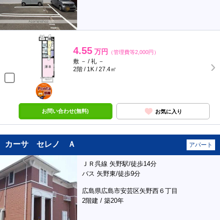
4.55
万円
（管理費等2,000円）
敷 － / 礼 －
2階 / 1K / 27.4㎡
ポンタ
部屋
お問い合わせ(無料)
お気に入り
カーサ セレノ Ａ
アパート
ＪＲ呉線 矢野駅/徒歩14分
バス 矢野東/徒歩9分
広島県広島市安芸区矢野西６丁目
2階建 / 築20年