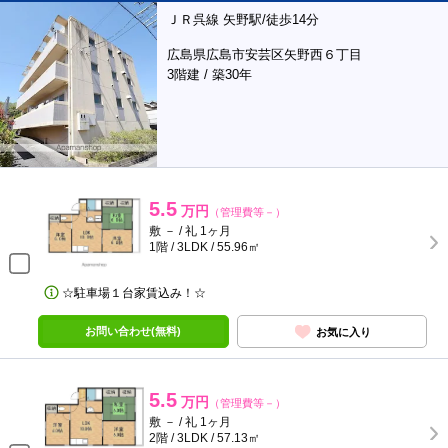
ＪＲ呉線 矢野駅/徒歩14分
広島県広島市安芸区矢野西６丁目
3階建 / 築30年
5.5
万円
（管理費等－）
敷 － / 礼 1ヶ月
1階 / 3LDK / 55.96㎡
☆駐車場１台家賃込み！☆
お問い合わせ(無料)
お気に入り
5.5
万円
（管理費等－）
敷 － / 礼 1ヶ月
2階 / 3LDK / 57.13㎡