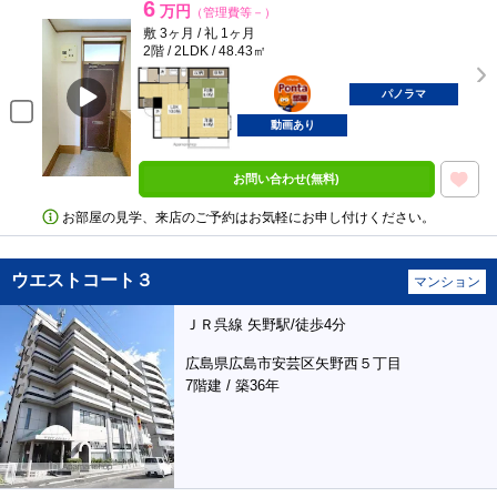
6
万円
（管理費等－）
敷 3ヶ月 / 礼 1ヶ月
2階 / 2LDK / 48.43㎡
ポンタ
部屋
パノラマ
動画あり
お問い合わせ(無料)
お部屋の見学、来店のご予約はお気軽にお申し付けください。
ウエストコート３
マンション
ＪＲ呉線 矢野駅/徒歩4分
広島県広島市安芸区矢野西５丁目
7階建 / 築36年