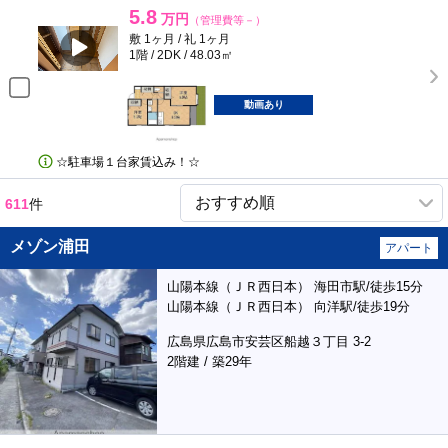
5.8
万円
（管理費等－）
敷 1ヶ月 / 礼 1ヶ月
1階 / 2DK / 48.03㎡
動画あり
☆駐車場１台家賃込み！☆
611
件
メゾン浦田
アパート
山陽本線（ＪＲ西日本） 海田市駅/徒歩15分
山陽本線（ＪＲ西日本） 向洋駅/徒歩19分
広島県広島市安芸区船越３丁目 3-2
2階建 / 築29年