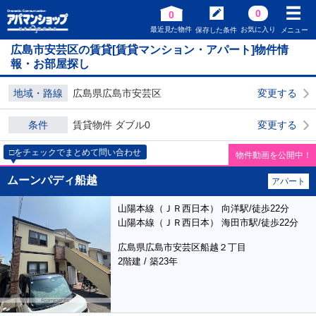
0
0
最近見た物件
お気に入り
保存した条件
メニュー
広島市安芸区の賃貸[賃貸マンション・アパート]物件情
報・お部屋探し
地域・路線
広島県広島市安芸区
変更する
条件
賃貸物件 ダブル0
変更する
□をチェックでまとめて問い合わせ
物件動画を公開中！
ムーンパディ船越
アパート
山陽本線（ＪＲ西日本） 向洋駅/徒歩22分
山陽本線（ＪＲ西日本） 海田市駅/徒歩22分
広島県広島市安芸区船越２丁目
2階建 / 築23年