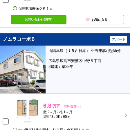
☆駐車場確保ＯＫ！☆
お問い合わせ(無料)
お気に入り
ノムラコーポＢ
アパート
山陽本線（ＪＲ西日本） 中野東駅/徒歩5分
広島県広島市安芸区中野５丁目
2階建 / 築38年
6.8
万円
（管理費等－）
敷 2ヶ月 / 礼 1ヶ月
1階 / 3LDK / 65㎡