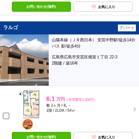
お問い合わせ(無料)
お気に入り
ラルゴ
アパート
山陽本線（ＪＲ西日本） 安芸中野駅/徒歩14分
バス 影/徒歩4分
広島県広島市安芸区畑賀１丁目 22-3
2階建 / 築16年
6.1
万円
（管理費等3,000円）
敷 2ヶ月 / 礼 －
1階 / 2LDK / 54㎡
ポンタ
部屋
お問い合わせ(無料)
お気に入り