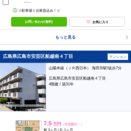
☆駐車場１台家賃込み！☆
お問い合わせ(無料)
お気に入り
もっと見る
広島県広島市安芸区船越南４丁目
マンション
山陽本線（ＪＲ西日本） 海田市駅/徒歩7分
広島県広島市安芸区船越南４丁目
4階建 / 築31年
7.5
万円
（管理費等－）
敷 3ヶ月 / 礼 1ヶ月