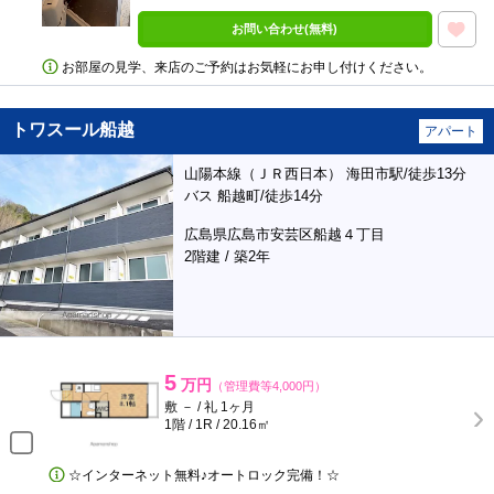
お問い合わせ(無料)
お部屋の見学、来店のご予約はお気軽にお申し付けください。
トワスール船越
アパート
山陽本線（ＪＲ西日本） 海田市駅/徒歩13分
バス 船越町/徒歩14分
広島県広島市安芸区船越４丁目
2階建 / 築2年
5
万円
（管理費等4,000円）
敷 － / 礼 1ヶ月
1階 / 1R / 20.16㎡
☆インターネット無料♪オートロック完備！☆