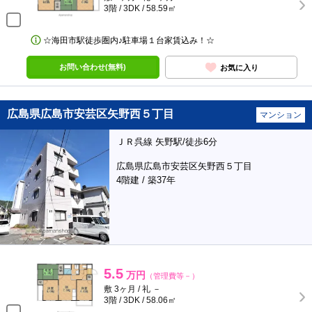
3階 / 3DK / 58.59㎡
☆海田市駅徒歩圏内♪駐車場１台家賃込み！☆
お問い合わせ(無料)
お気に入り
広島県広島市安芸区矢野西５丁目
マンション
ＪＲ呉線 矢野駅/徒歩6分
広島県広島市安芸区矢野西５丁目
4階建 / 築37年
5.5
万円
（管理費等－）
敷 3ヶ月 / 礼 －
3階 / 3DK / 58.06㎡