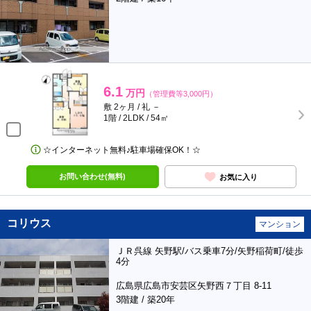
6.1
万円
（管理費等3,000円）
敷 2ヶ月 / 礼 －
1階 / 2LDK / 54㎡
☆インターネット無料♪駐車場確保OK！☆
お問い合わせ(無料)
お気に入り
コリウス
マンション
ＪＲ呉線 矢野駅/バス乗車7分/矢野稲荷町/徒歩
4分
広島県広島市安芸区矢野西７丁目 8-11
3階建 / 築20年