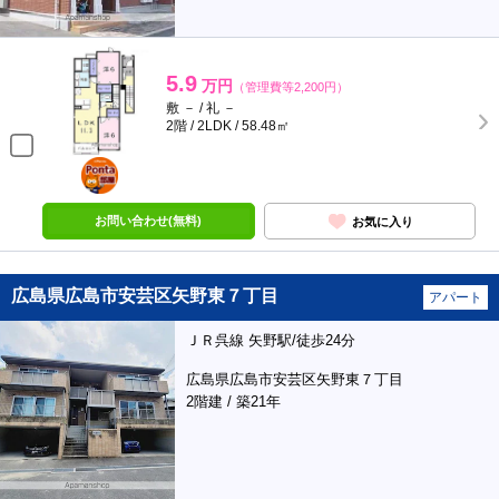
5.9
万円
（管理費等2,200円）
敷 － / 礼 －
2階 / 2LDK / 58.48㎡
ポンタ
部屋
お問い合わせ(無料)
お気に入り
広島県広島市安芸区矢野東７丁目
アパート
ＪＲ呉線 矢野駅/徒歩24分
広島県広島市安芸区矢野東７丁目
2階建 / 築21年