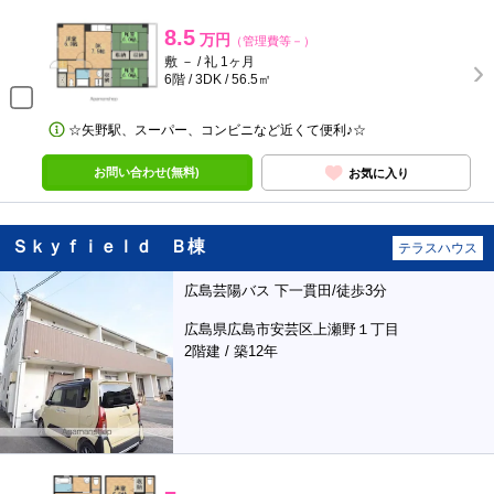
8.5
万円
（管理費等－）
敷 － / 礼 1ヶ月
6階 / 3DK / 56.5㎡
☆矢野駅、スーパー、コンビニなど近くて便利♪☆
お問い合わせ(無料)
お気に入り
Ｓｋｙｆｉｅｌｄ Ｂ棟
テラスハウス
広島芸陽バス 下一貫田/徒歩3分
広島県広島市安芸区上瀬野１丁目
2階建 / 築12年