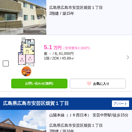
広島県広島市安芸区畑賀１丁目
2階建 / 築15年
5.1
万円
（管理費等2,300円）
敷 － / 礼 61,000円
1階 / 2DK / 45.89㎡
ポンタ
部屋
お問い合わせ(無料)
お気に入り
広島県広島市安芸区畑賀１丁目
アパート
山陽本線（ＪＲ西日本） 安芸中野駅/徒歩15分
広島県広島市安芸区畑賀１丁目
2階建 / 築16年