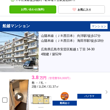
☆中野東駅徒歩圏内！駐車場１台家賃込み♪☆
お問い合わせ(無料)
お気に入り
船越マンション
マンション
山陽本線（ＪＲ西日本） 向洋駅/徒歩17分
山陽本線（ＪＲ西日本） 海田市駅/徒歩18分
広島県広島市安芸区船越１丁目 34-30
4階建 / 築52年
3.8
万円
（管理費等6,000円）
敷 － / 礼 －
2階 / 1LDK / 31.37㎡
ポンタ
部屋
パノラマ
動画あり