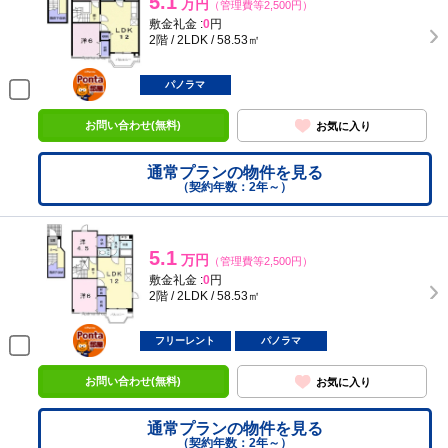
5.1
万円
（管理費等2,500円）
敷金礼金 :
0
円
2階 / 2LDK / 58.53㎡
ポンタ
部屋
パノラマ
お問い合わせ(無料)
お気に入り
通常プランの物件を見る
（契約年数：2年～）
5.1
万円
（管理費等2,500円）
敷金礼金 :
0
円
2階 / 2LDK / 58.53㎡
ポンタ
部屋
フリーレント
パノラマ
お問い合わせ(無料)
お気に入り
通常プランの物件を見る
（契約年数：2年～）