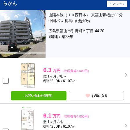
らかん
マンション
山陽本線（ＪＲ西日本） 東福山駅/徒歩11分
中国バス 梶島山/徒歩9分
広島県福山市引野町５丁目 44-20
7階建 / 築28年
6.3
万円
（管理費等4,000円）
敷 1ヶ月 / 礼 －
6階 / 2LDK / 61.07㎡
お問い合わせ(無料)
お気に入り
6.1
万円
（管理費等4,000円）
敷 1ヶ月 / 礼 －
6階 / 2LDK / 61.07㎡