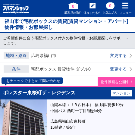
0
0
最近見た物件
お気に入り
保存した条件
メニュー
福山市で宅配ボックスの賃貸[賃貸マンション・アパート]
物件情報・お部屋探し
ご希望条件に合う宅配ボックス付きの物件情報・お部屋探しをサポート
します。
地域・路線
広島県福山市
変更する
条件
宅配ボックス 賃貸物件 ダブル0
変更する
□をチェックでまとめて問い合わせ
物件動画を公開中！
ポレスター東桜町ザ・レジデンス
マンション
山陽本線（ＪＲ西日本） 福山駅/徒歩10分
中国バス 西町一丁目/徒歩4分
広島県福山市東桜町
15階建 / 築5年