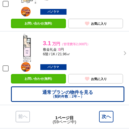
ポンタ
部屋
パノラマ
お問い合わせ(無料)
お気に入り
3.1
万円
（管理費等2,000円）
敷金礼金 :
0
円
6階 / 1K / 21.96㎡
ポンタ
部屋
パノラマ
お問い合わせ(無料)
お気に入り
通常プランの物件を見る
（契約年数：2年～）
前へ
次へ
1ページ目
(59ページ中)