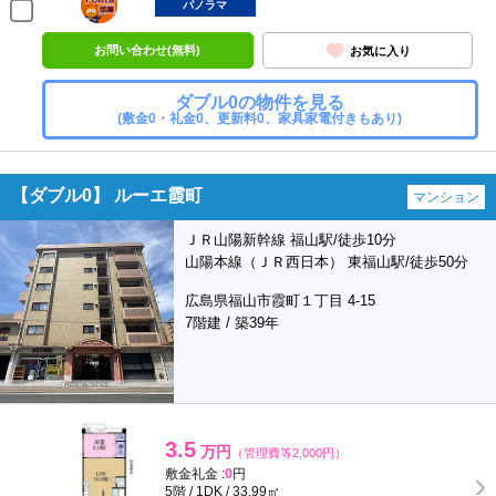
部屋
パノラマ
お問い合わせ(無料)
お気に入り
ダブル0の物件を見る
(敷金0・礼金0、更新料0、家具家電付きもあり)
【ダブル0】 ルーエ霞町
マンション
ＪＲ山陽新幹線 福山駅/徒歩10分
山陽本線（ＪＲ西日本） 東福山駅/徒歩50分
広島県福山市霞町１丁目 4-15
7階建 / 築39年
3.5
万円
（管理費等2,000円）
敷金礼金 :
0
円
5階 / 1DK / 33.99㎡