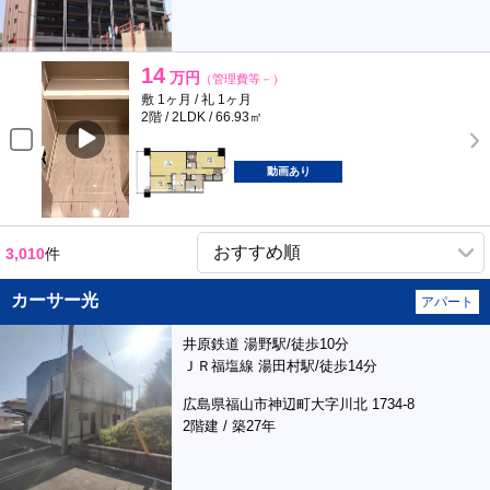
14
万円
（管理費等－）
敷 1ヶ月 / 礼 1ヶ月
2階 / 2LDK / 66.93㎡
動画あり
3,010
件
カーサー光
アパート
井原鉄道 湯野駅/徒歩10分
ＪＲ福塩線 湯田村駅/徒歩14分
広島県福山市神辺町大字川北 1734-8
2階建 / 築27年