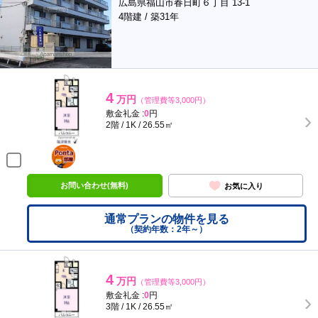
広島県福山市春日町６丁目 13-1
4階建 / 築31年
4
万円
（管理費等3,000円）
敷金礼金 :
0
円
2階 / 1K / 26.55㎡
ポンタ
部屋
お問い合わせ(無料)
お気に入り
通常プランの物件を見る
（契約年数：2年～）
4
万円
（管理費等3,000円）
敷金礼金 :
0
円
3階 / 1K / 26.55㎡