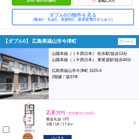
お問い合わせ(無料)
お気に入り
ダブル0の物件を見る
(敷金0・礼金0、更新料0、家具家電付きもあり)
【ダブル0】 広島県福山市今津町
アパート
山陽本線（ＪＲ西日本） 松永駅/徒歩13分
山陽本線（ＪＲ西日本） 東尾道駅/徒歩40分
広島県福山市今津町 1625-4
2階建 / 築37年
2.8
万円
（管理費等2,000円）
敷金礼金 :
0
円
1階 / 1K / 17.8㎡
ポンタ
部屋
パノラマ