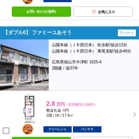
お問い合わせ(無料)
お気に入り
【ダブル0】 ファミーユあそう
アパート
山陽本線（ＪＲ西日本） 松永駅/徒歩13分
山陽本線（ＪＲ西日本） 東尾道駅/徒歩40分
広島県福山市今津町 1625-4
2階建 / 築37年
2.8
万円
（管理費等2,000円）
敷金礼金 :
0
円
1階 / 1K / 17.8㎡
ポンタ
部屋
フリーレント
パノラマ