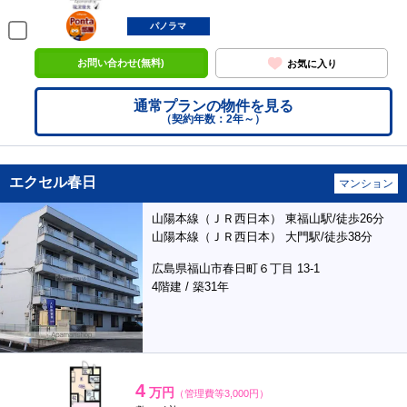
ポンタ
部屋
パノラマ
お問い合わせ(無料)
お気に入り
通常プランの物件を見る
（契約年数：2年～）
エクセル春日
マンション
山陽本線（ＪＲ西日本） 東福山駅/徒歩26分
山陽本線（ＪＲ西日本） 大門駅/徒歩38分
広島県福山市春日町６丁目 13-1
4階建 / 築31年
4
万円
（管理費等3,000円）