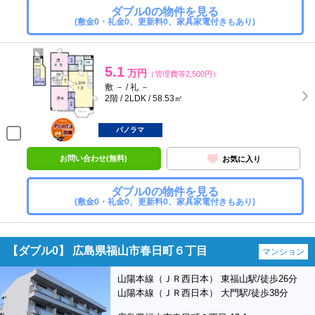
ダブル0の物件を見る
(敷金0・礼金0、更新料0、家具家電付きもあり)
5.1
万円
（管理費等2,500円）
敷 － / 礼 －
2階 / 2LDK / 58.53㎡
ポンタ
部屋
パノラマ
お問い合わせ(無料)
お気に入り
ダブル0の物件を見る
(敷金0・礼金0、更新料0、家具家電付きもあり)
【ダブル0】 広島県福山市春日町６丁目
マンション
山陽本線（ＪＲ西日本） 東福山駅/徒歩26分
山陽本線（ＪＲ西日本） 大門駅/徒歩38分