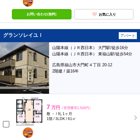
部屋
お問い合わせ(無料)
お気に入り
グランソレイユⅠ
アパート
山陽本線（ＪＲ西日本） 大門駅/徒歩16分
山陽本線（ＪＲ西日本） 東福山駅/徒歩54分
広島県福山市大門町４丁目 20-12
2階建 / 築16年
7
万円
（管理費等2,500円）
敷 － / 礼 1ヶ月
1階 / 3LDK / 61㎡
ポンタ
部屋