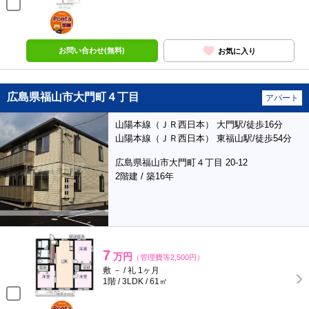
ポンタ
部屋
お問い合わせ(無料)
お気に入り
広島県福山市大門町４丁目
アパート
山陽本線（ＪＲ西日本） 大門駅/徒歩16分
山陽本線（ＪＲ西日本） 東福山駅/徒歩54分
広島県福山市大門町４丁目 20-12
2階建 / 築16年
7
万円
（管理費等2,500円）
敷 － / 礼 1ヶ月
1階 / 3LDK / 61㎡
ポンタ