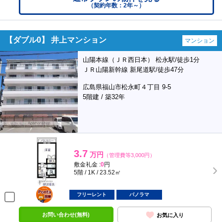
（契約年数：2年～）
【ダブル0】 井上マンション
マンション
山陽本線（ＪＲ西日本） 松永駅/徒歩1分
ＪＲ山陽新幹線 新尾道駅/徒歩47分
広島県福山市松永町４丁目 9-5
5階建 / 築32年
3.7
万円
（管理費等3,000円）
敷金礼金 :
0
円
5階 / 1K / 23.52㎡
ポンタ
部屋
フリーレント
パノラマ
お問い合わせ(無料)
お気に入り