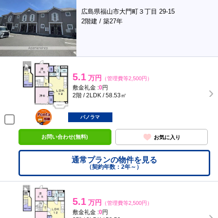
広島県福山市大門町３丁目 29-15
2階建 / 築27年
5.1
万円
（管理費等2,500円）
敷金礼金 :
0
円
2階 / 2LDK / 58.53㎡
ポンタ
部屋
パノラマ
お問い合わせ(無料)
お気に入り
通常プランの物件を見る
（契約年数：2年～）
5.1
万円
（管理費等2,500円）
敷金礼金 :
0
円