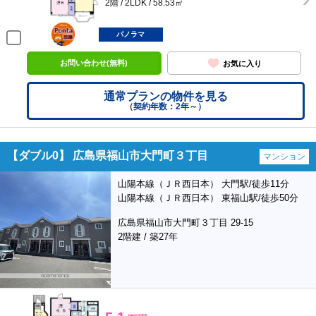
2階 / 2LDK / 58.53㎡
ポンタ
部屋
パノラマ
お問い合わせ(無料)
お気に入り
通常プランの物件を見る
（契約年数：2年～）
【ダブル0】 広島県福山市大門町３丁目
マンション
山陽本線（ＪＲ西日本） 大門駅/徒歩11分
山陽本線（ＪＲ西日本） 東福山駅/徒歩50分
広島県福山市大門町３丁目 29-15
2階建 / 築27年