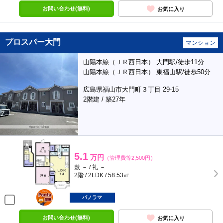
お問い合わせ(無料)
お気に入り
プロスパー大門
マンション
山陽本線（ＪＲ西日本） 大門駅/徒歩11分
山陽本線（ＪＲ西日本） 東福山駅/徒歩50分
広島県福山市大門町３丁目 29-15
2階建 / 築27年
5.1
万円
（管理費等2,500円）
敷 － / 礼 －
2階 / 2LDK / 58.53㎡
ポンタ
部屋
パノラマ
お問い合わせ(無料)
お気に入り