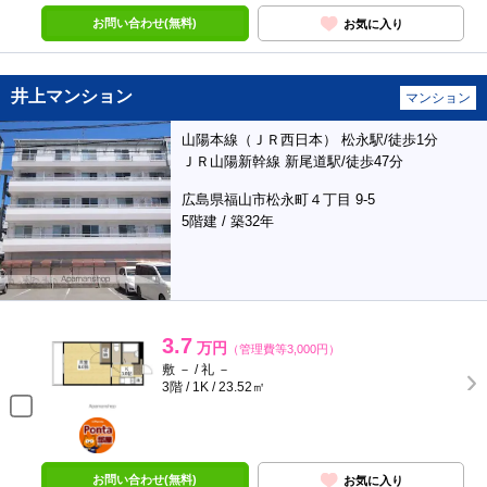
お問い合わせ(無料)
お気に入り
井上マンション
マンション
山陽本線（ＪＲ西日本） 松永駅/徒歩1分
ＪＲ山陽新幹線 新尾道駅/徒歩47分
広島県福山市松永町４丁目 9-5
5階建 / 築32年
3.7
万円
（管理費等3,000円）
敷 － / 礼 －
3階 / 1K / 23.52㎡
ポンタ
部屋
お問い合わせ(無料)
お気に入り