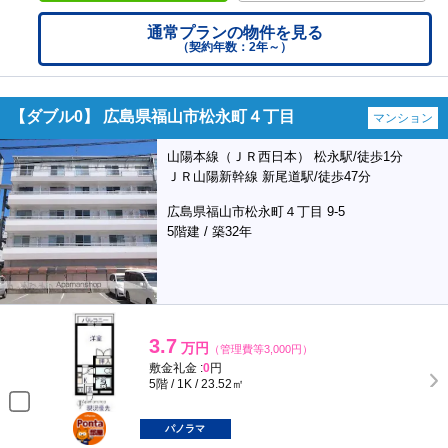
通常プランの物件を見る
（契約年数：2年～）
【ダブル0】 広島県福山市松永町４丁目
マンション
山陽本線（ＪＲ西日本） 松永駅/徒歩1分
ＪＲ山陽新幹線 新尾道駅/徒歩47分
広島県福山市松永町４丁目 9-5
5階建 / 築32年
3.7
万円
（管理費等3,000円）
敷金礼金 :
0
円
5階 / 1K / 23.52㎡
ポンタ
部屋
パノラマ