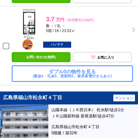
3.7
万円
（管理費等3,000円）
敷 － / 礼 －
5階 / 1K / 23.52㎡
ポンタ
部屋
パノラマ
お問い合わせ(無料)
お気に入り
ダブル0の物件を見る
(敷金0・礼金0、更新料0、家具家電付きもあり)
広島県福山市松永町４丁目
マンション
山陽本線（ＪＲ西日本） 松永駅/徒歩1分
ＪＲ山陽新幹線 新尾道駅/徒歩47分
広島県福山市松永町４丁目
5階建 / 築32年