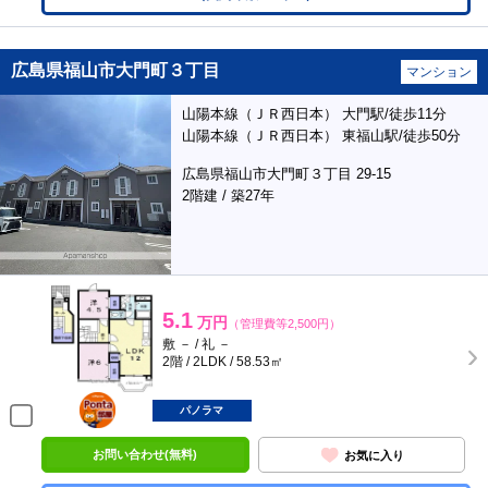
広島県福山市大門町３丁目
マンション
山陽本線（ＪＲ西日本） 大門駅/徒歩11分
山陽本線（ＪＲ西日本） 東福山駅/徒歩50分
広島県福山市大門町３丁目 29-15
2階建 / 築27年
5.1
万円
（管理費等2,500円）
敷 － / 礼 －
2階 / 2LDK / 58.53㎡
ポンタ
部屋
パノラマ
お問い合わせ(無料)
お気に入り