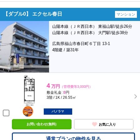
【ダブル0】 エクセル春日
マンション
山陽本線（ＪＲ西日本） 東福山駅/徒歩26分
山陽本線（ＪＲ西日本） 大門駅/徒歩38分
広島県福山市春日町６丁目 13-1
4階建 / 築31年
4
万円
（管理費等3,000円）
敷金礼金 :
0
円
3階 / 1K / 26.55㎡
ポンタ
部屋
パノラマ
お問い合わせ(無料)
お気に入り
通常プランの物件を見る