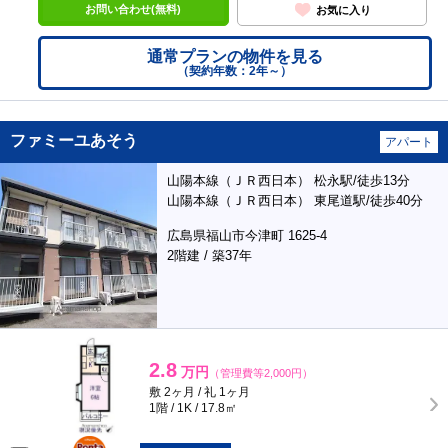
お問い合わせ(無料)
お気に入り
通常プランの物件を見る
（契約年数：2年～）
ファミーユあそう
アパート
山陽本線（ＪＲ西日本） 松永駅/徒歩13分
山陽本線（ＪＲ西日本） 東尾道駅/徒歩40分
広島県福山市今津町 1625-4
2階建 / 築37年
2.8
万円
（管理費等2,000円）
敷 2ヶ月 / 礼 1ヶ月
1階 / 1K / 17.8㎡
ポンタ