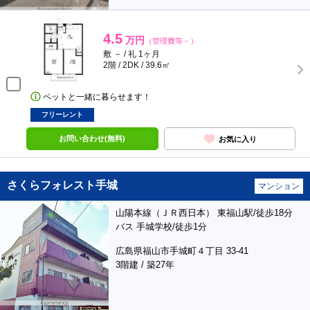
4.5
万円
（管理費等－）
敷 － / 礼 1ヶ月
2階 / 2DK / 39.6㎡
ペットと一緒に暮らせます！
フリーレント
お問い合わせ(無料)
お気に入り
さくらフォレスト手城
マンション
山陽本線（ＪＲ西日本） 東福山駅/徒歩18分
バス 手城学校/徒歩1分
広島県福山市手城町４丁目 33-41
3階建 / 築27年