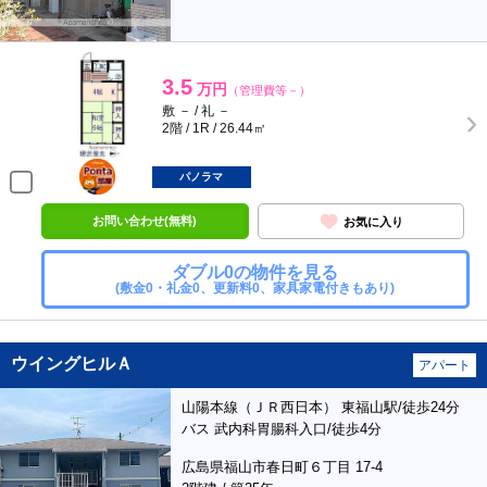
3.5
万円
（管理費等－）
敷 － / 礼 －
2階 / 1R / 26.44㎡
ポンタ
部屋
パノラマ
お問い合わせ(無料)
お気に入り
ダブル0の物件を見る
(敷金0・礼金0、更新料0、家具家電付きもあり)
ウイングヒルＡ
アパート
山陽本線（ＪＲ西日本） 東福山駅/徒歩24分
バス 武内科胃腸科入口/徒歩4分
広島県福山市春日町６丁目 17-4