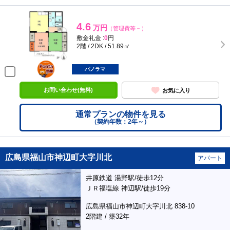
4.6
万円
（管理費等－）
敷金礼金 :
0
円
2階 / 2DK / 51.89㎡
ポンタ
部屋
パノラマ
お問い合わせ(無料)
お気に入り
通常プランの物件を見る
（契約年数：2年～）
広島県福山市神辺町大字川北
アパート
井原鉄道 湯野駅/徒歩12分
ＪＲ福塩線 神辺駅/徒歩19分
広島県福山市神辺町大字川北 838-10
2階建 / 築32年