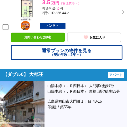
3.5
万円
（管理費等－）
敷金礼金 :
0
円
2階 / 1R / 26.44㎡
ポンタ
部屋
パノラマ
お問い合わせ(無料)
お気に入り
通常プランの物件を見る
（契約年数：2年～）
【ダブル0】 大都荘
アパート
山陽本線（ＪＲ西日本） 大門駅/徒歩7分
山陽本線（ＪＲ西日本） 東福山駅/徒歩53分
広島県福山市大門町１丁目 48-16
2階建 / 築55年