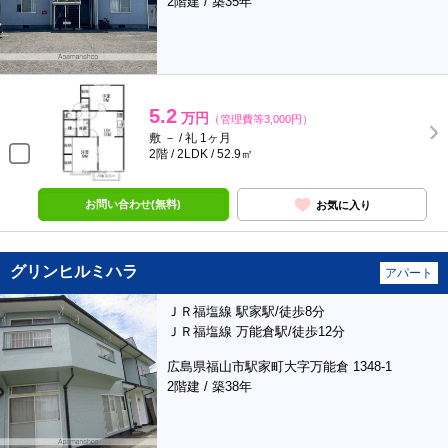
2階建 / 築35年
5.2
万円
（管理費等3,000円）
敷 － / 礼 1ヶ月
2階 / 2LDK / 52.9㎡
お問い合わせ(無料)
お気に入り
グリンヒルミハラ
アパート
ＪＲ福塩線 駅家駅/徒歩8分
ＪＲ福塩線 万能倉駅/徒歩12分
広島県福山市駅家町大字万能倉 1348-1
2階建 / 築38年