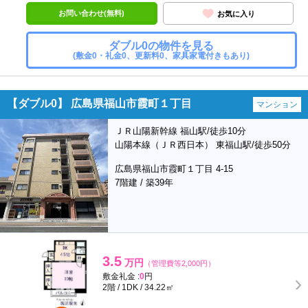
お問い合わせ(無料)
お気に入り
ダブル0の物件を見る
(敷金0・礼金0、更新料0、家具家電付きもあり)
【ダブル0】 広島県福山市霞町１丁目
マンション
ＪＲ山陽新幹線 福山駅/徒歩10分
山陽本線（ＪＲ西日本） 東福山駅/徒歩50分
広島県福山市霞町１丁目 4-15
7階建 / 築39年
3.5
万円
（管理費等2,000円）
敷金礼金 :
0
円
2階 / 1DK / 34.22㎡