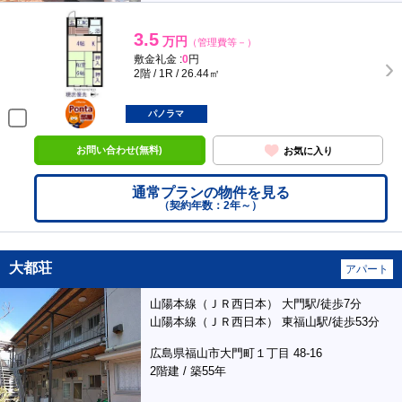
3.5
万円
（管理費等－）
敷金礼金 :
0
円
2階 / 1R / 26.44㎡
ポンタ
部屋
パノラマ
お問い合わせ(無料)
お気に入り
通常プランの物件を見る
（契約年数：2年～）
大都荘
アパート
山陽本線（ＪＲ西日本） 大門駅/徒歩7分
山陽本線（ＪＲ西日本） 東福山駅/徒歩53分
広島県福山市大門町１丁目 48-16
2階建 / 築55年