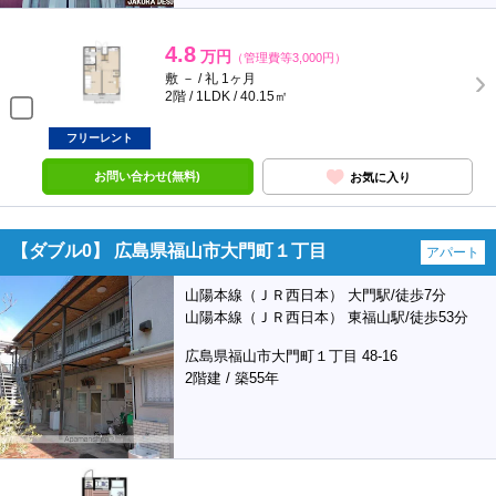
4.8
万円
（管理費等3,000円）
敷 － / 礼 1ヶ月
2階 / 1LDK / 40.15㎡
フリーレント
お問い合わせ(無料)
お気に入り
【ダブル0】 広島県福山市大門町１丁目
アパート
山陽本線（ＪＲ西日本） 大門駅/徒歩7分
山陽本線（ＪＲ西日本） 東福山駅/徒歩53分
広島県福山市大門町１丁目 48-16
2階建 / 築55年