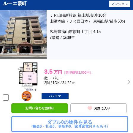
ルーエ霞町
マンション
ＪＲ山陽新幹線 福山駅/徒歩10分
山陽本線（ＪＲ西日本） 東福山駅/徒歩50分
広島県福山市霞町１丁目 4-15
7階建 / 築39年
3.5
万円
（管理費等2,000円）
敷 － / 礼 －
2階 / 1DK / 34.22㎡
ポンタ
部屋
パノラマ
お問い合わせ(無料)
お気に入り
ダブル0の物件を見る
(敷金0・礼金0、更新料0、家具家電付きもあり)