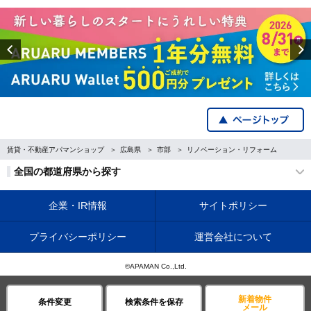
Previous
賃貸・不動産アパマンショップ
広島県
市部
リノベーション・リフォーム
全国の都道府県から探す
企業・IR情報
サイトポリシー
プライバシーポリシー
運営会社について
©APAMAN Co.,Ltd.
新着物件
条件変更
検索条件を保存
メール