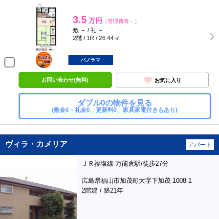
3.5
万円
（管理費等－）
敷 － / 礼 －
2階 / 1R / 26.44㎡
ポンタ
部屋
パノラマ
お問い合わせ(無料)
お気に入り
ダブル0の物件を見る
(敷金0・礼金0、更新料0、家具家電付きもあり)
ヴィラ・カメリア
アパート
ＪＲ福塩線 万能倉駅/徒歩27分
広島県福山市加茂町大字下加茂 1008-1
2階建 / 築21年