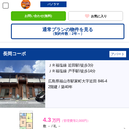
ポンタ
部屋
パノラマ
お問い合わせ(無料)
お気に入り
通常プランの物件を見る
（契約年数：2年～）
長岡コーポ
アパート
ＪＲ福塩線 近田駅/徒歩3分
ＪＲ福塩線 戸手駅/徒歩14分
広島県福山市駅家町大字近田 846-4
2階建 / 築40年
4.3
万円
（管理費等2,000円）
敷 － / 礼 －