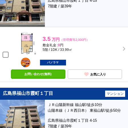
広島県福山市霞町１丁目 4-15
7階建 / 築39年
3.5
万円
（管理費等2,000円）
敷金礼金 :
0
円
5階 / 1DK / 33.99㎡
ポンタ
部屋
パノラマ
お問い合わせ(無料)
お気に入り
広島県福山市霞町１丁目
マンション
ＪＲ山陽新幹線 福山駅/徒歩10分
山陽本線（ＪＲ西日本） 東福山駅/徒歩50分
広島県福山市霞町１丁目 4-15
7階建 / 築39年