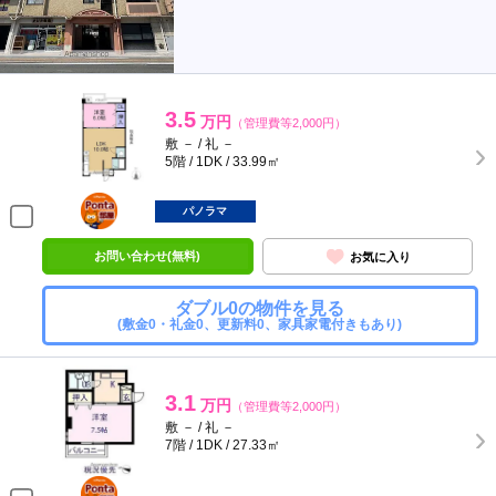
3.5
万円
（管理費等2,000円）
敷 － / 礼 －
5階 / 1DK / 33.99㎡
ポンタ
部屋
パノラマ
お問い合わせ(無料)
お気に入り
ダブル0の物件を見る
(敷金0・礼金0、更新料0、家具家電付きもあり)
3.1
万円
（管理費等2,000円）
敷 － / 礼 －
7階 / 1DK / 27.33㎡
ポンタ
部屋