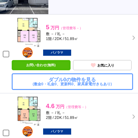
5
万円
（管理費等－）
敷 － / 礼 －
1階 / 2DK / 51.89㎡
ポンタ
部屋
パノラマ
お問い合わせ(無料)
お気に入り
ダブル0の物件を見る
(敷金0・礼金0、更新料0、家具家電付きもあり)
4.6
万円
（管理費等－）
敷 － / 礼 －
2階 / 2DK / 51.89㎡
ポンタ
部屋
パノラマ