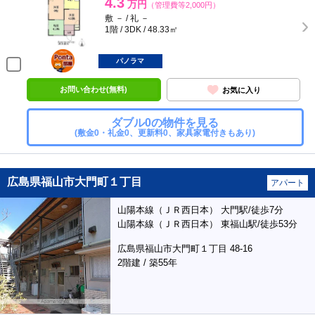
4.3
万円
（管理費等2,000円）
敷 － / 礼 －
1階 / 3DK / 48.33㎡
ポンタ
部屋
パノラマ
お問い合わせ(無料)
お気に入り
ダブル0の物件を見る
(敷金0・礼金0、更新料0、家具家電付きもあり)
広島県福山市大門町１丁目
アパート
山陽本線（ＪＲ西日本） 大門駅/徒歩7分
山陽本線（ＪＲ西日本） 東福山駅/徒歩53分
広島県福山市大門町１丁目 48-16
2階建 / 築55年