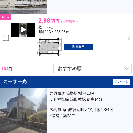
NEW
2.98
万円
（管理費等－）
敷 － / 礼 －
4階 / 1DK / 28.98㎡
動画あり
104
件
カーサー光
アパート
井原鉄道 湯野駅/徒歩10分
ＪＲ福塩線 湯田村駅/徒歩14分
広島県福山市神辺町大字川北 1734-8
2階建 / 築27年