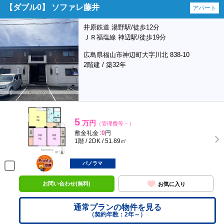
【ダブル0】 ソファレ藤井
アパート
井原鉄道 湯野駅/徒歩12分
ＪＲ福塩線 神辺駅/徒歩19分
広島県福山市神辺町大字川北 838-10
2階建 / 築32年
5
万円
（管理費等－）
敷金礼金 :
0
円
1階 / 2DK / 51.89㎡
ポンタ
部屋
パノラマ
お問い合わせ(無料)
お気に入り
通常プランの物件を見る
（契約年数：2年～）