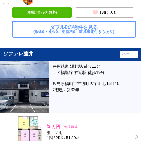
お問い合わせ(無料)
お気に入り
ダブル0の物件を見る
(敷金0・礼金0、更新料0、家具家電付きもあり)
ソファレ藤井
アパート
井原鉄道 湯野駅/徒歩12分
ＪＲ福塩線 神辺駅/徒歩19分
広島県福山市神辺町大字川北 838-10
2階建 / 築32年
5
万円
（管理費等－）
敷 － / 礼 －
1階 / 2DK / 51.89㎡