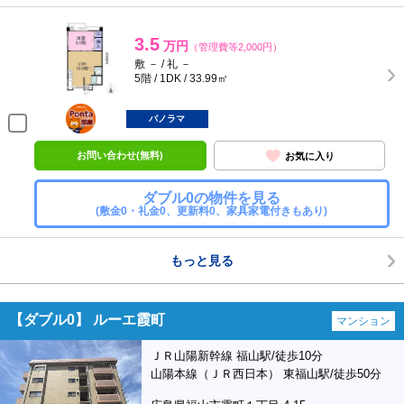
3.5
万円
（管理費等2,000円）
敷 － / 礼 －
5階 / 1DK / 33.99㎡
ポンタ
部屋
パノラマ
お問い合わせ(無料)
お気に入り
ダブル0の物件を見る
(敷金0・礼金0、更新料0、家具家電付きもあり)
もっと見る
【ダブル0】 ルーエ霞町
マンション
ＪＲ山陽新幹線 福山駅/徒歩10分
山陽本線（ＪＲ西日本） 東福山駅/徒歩50分