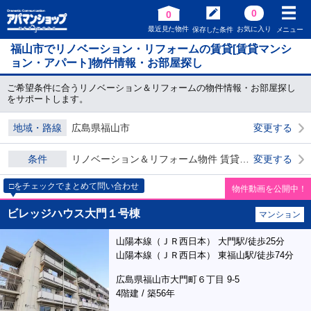
0
0
最近見た物件
お気に入り
保存した条件
メニュー
福山市でリノベーション・リフォームの賃貸[賃貸マンシ
ョン・アパート]物件情報・お部屋探し
ご希望条件に合うリノベーション＆リフォームの物件情報・お部屋探し
をサポートします。
地域・路線
広島県福山市
変更する
条件
リノベーション＆リフォーム物件 賃貸物件 ダブル0
変更する
□をチェックでまとめて問い合わせ
物件動画を公開中！
ビレッジハウス大門１号棟
マンション
山陽本線（ＪＲ西日本） 大門駅/徒歩25分
山陽本線（ＪＲ西日本） 東福山駅/徒歩74分
広島県福山市大門町６丁目 9-5
4階建 / 築56年