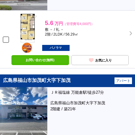
5.6
万円
（管理費等4,000円）
敷 － / 礼 －
2階 / 2LDK / 56.29㎡
ポンタ
部屋
パノラマ
お問い合わせ(無料)
お気に入り
広島県福山市加茂町大字下加茂
アパート
ＪＲ福塩線 万能倉駅/徒歩27分
広島県福山市加茂町大字下加茂
2階建 / 築21年