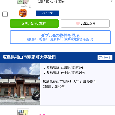
1階 / 3DK / 48.33㎡
ポンタ
部屋
パノラマ
お問い合わせ(無料)
お気に入り
ダブル0の物件を見る
(敷金0・礼金0、更新料0、家具家電付きもあり)
広島県福山市駅家町大字近田
アパート
ＪＲ福塩線 近田駅/徒歩3分
ＪＲ福塩線 戸手駅/徒歩14分
広島県福山市駅家町大字近田 846-4
2階建 / 築40年