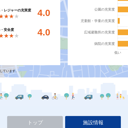
公園の充実度
4.0
楽・レジャーの充実度
★★★★
★★★★
児童館・学童の充実度
4.0
心・安全度
広域避難所の充実度
★★★★
★★★★
病院の充実度
低い
しています。
トップ
施設情報