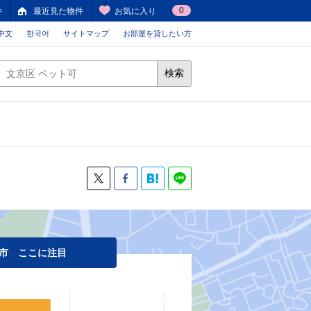
0
件
最近見た物件
お気に入り
中文
한국어
サイトマップ
お部屋を貸したい方
検索
市 ここに注目