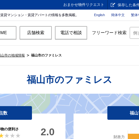
おまかせ物件リクエスト
保存した条
。賃貸マンション・賃貸アパートの情報を多数掲載。
English
簡体中文
繁体
OME
店舗検索
電話で相談
フリーワード検索
福山市の地域情報
福山市のファミレス
福山市のファミレス
点数
福山
2.0
い物の便利さ
★★★★
★★★★
財政力