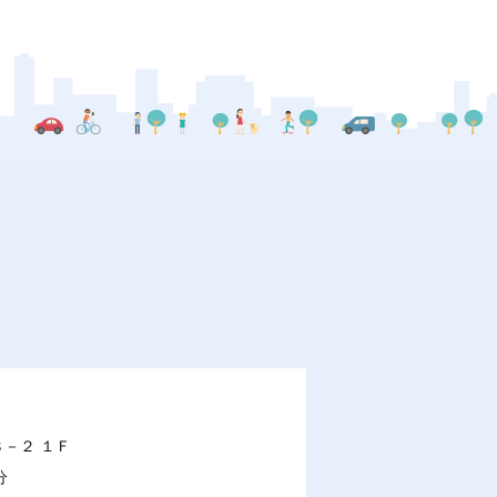
８－２ １Ｆ
分