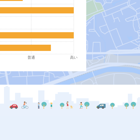
普通
高い