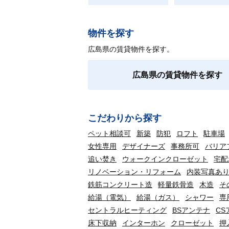
物件を探す
広島県の賃貸物件を探す。
広島県の賃貸物件を探す
こだわりから探す
ペット相談可
新築
防犯
ロフト
駐車場
女性専用
デザイナーズ
事務所可
バリア
追い焚き
ウォークインクローゼット
宅配
リノベーション・リフォーム
内装写真あ
鉄筋コンクリート造
軽量鉄骨造
木造
そ
給湯（電気）
給湯（ガス）
シャワー
専
セントラルヒーティング
BSアンテナ
CS
床下収納
インターホン
クローゼット
押