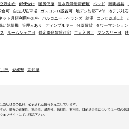
立洗面台
郵便受け
暖房便座
温水洗浄暖房便座
ベッド
照明器具
2台可
自走式駐車場
ガスコンロ設置可
地デジ対応TV付
地デジ対応
ネット月額利用料無料
バルコニー・ベランダ
給湯
コンロ2口以上
洗い乾燥機
管理人あり
ディンプルキー
分譲賃貸
タワーマンション
ス
ルームシェア可
特定優良賃貸住宅
二人入居可
マンスリー可
鉄
香川県
愛媛県
高知県
は当社独自の見解、公表された情報を元にしています。
すが、情報の正確性、完全性、最新性、信頼性、有用性、目的適合性については一切の保
ウェブサイトにてご確認下さい。