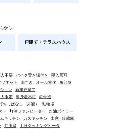
らから。
ン
戸建て・テラスハウス
証人不要
バイク置き場付き
即入居可
メゾネット
南向き
オール電化
角部屋
ション
新築戸建て
法人限定
単身者不可
鉄骨造
打ちっぱなし（外観）
駐輪場
ター
灯油ファンヒーター
灯油ボイラー
ムキッチン
ガスキッチン
出窓
冷蔵庫
ン
共用庭
ＩＨクッキングヒータ