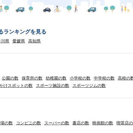
るランキングを見る
香川県
愛媛県
高知県
公園の数
保育所の数
幼稚園の数
小学校の数
中学校の数
高校の
かけスポットの数
スポーツ施設の数
スポーツジムの数
輪場の数
コンビニの数
スーパーの数
書店の数
映画館の数
喫茶店の