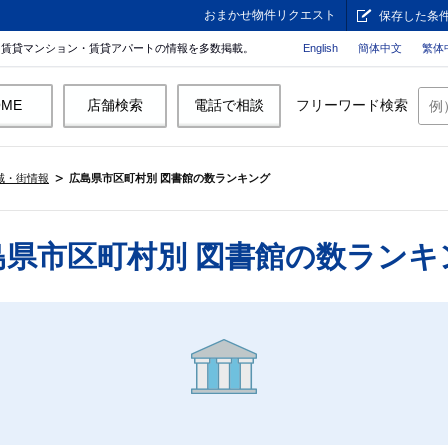
おまかせ物件リクエスト
保存した条
。賃貸マンション・賃貸アパートの情報を多数掲載。
English
簡体中文
繁体
OME
店舗検索
電話で相談
フリーワード検索
域・街情報
広島県市区町村別 図書館の数ランキング
島県市区町村別 図書館の数ランキ