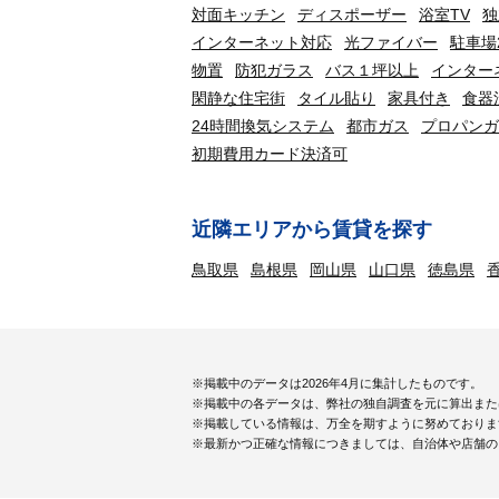
対面キッチン
ディスポーザー
浴室TV
独
インターネット対応
光ファイバー
駐車場
物置
防犯ガラス
バス１坪以上
インター
閑静な住宅街
タイル貼り
家具付き
食器
24時間換気システム
都市ガス
プロパンガ
初期費用カード決済可
近隣エリアから賃貸を探す
鳥取県
島根県
岡山県
山口県
徳島県
※掲載中のデータは2026年4月に集計したものです。
※掲載中の各データは、弊社の独自調査を元に算出また
※掲載している情報は、万全を期すように努めておりま
※最新かつ正確な情報につきましては、自治体や店舗の