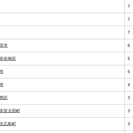
7
7
7
田市
6
安佐南区
5
市
5
市
4
西区
3
安芸太田町
3
北広島町
3