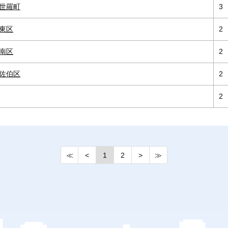
世羅町
3
東区
2
南区
2
佐伯区
2
2
≪
<
1
2
>
≫