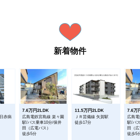
新着物件
7.6万円2LDK
11.5万円2LDK
7.6万
 日赤病
広島電鉄宮島線 楽々園
ＪＲ芸備線 矢賀駅
広島電
駅/バス乗車10分/保井
徒歩17分
駅/バ
田（広電バス）
田（広
徒歩5分
徒歩5