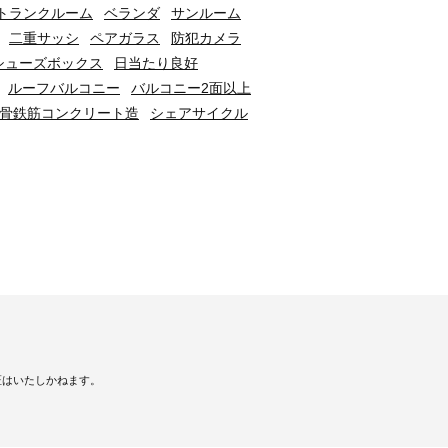
トランクルーム
ベランダ
サンルーム
二重サッシ
ペアガラス
防犯カメラ
シューズボックス
日当たり良好
ルーフバルコニー
バルコニー2面以上
骨鉄筋コンクリート造
シェアサイクル
証はいたしかねます。