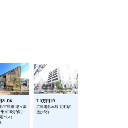
円2LDK
7.3万円1R
鉄宮島線 楽々園
広島電鉄本線 胡町駅
ス乗車10分/保井
徒歩3分
電バス）
分