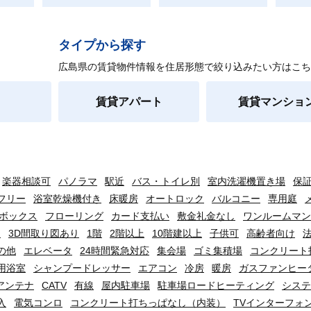
タイプから探す
広島県の賃貸物件情報を住居形態で絞り込みたい方はこち
賃貸アパート
賃貸マンショ
楽器相談可
パノラマ
駅近
バス・トイレ別
室内洗濯機置き場
保
フリー
浴室乾燥機付き
床暖房
オートロック
バルコニー
専用庭
ボックス
フローリング
カード支払い
敷金礼金なし
ワンルームマン
り
3D間取り図あり
1階
2階以上
10階建以上
子供可
高齢者向け
の他
エレベータ
24時間緊急対応
集会場
ゴミ集積場
コンクリート
用浴室
シャンプードレッサー
エアコン
冷房
暖房
ガスファンヒー
アンテナ
CATV
有線
屋内駐車場
駐車場ロードヒーティング
システ
入
電気コンロ
コンクリート打ちっぱなし（内装）
TVインターフォ