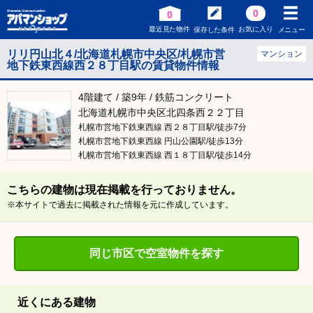
0
0
最近見た物件
お気に入り
保存した条件
メニュー
リリ円山北４/北海道札幌市中央区/札幌市営
マンション
地下鉄東西線西２８丁目駅の賃貸物件情報
4階建て / 築9年 / 鉄筋コンクリート
北海道札幌市中央区北四条西２２丁目
札幌市営地下鉄東西線 西２８丁目駅/徒歩7分
札幌市営地下鉄東西線 円山公園駅/徒歩13分
札幌市営地下鉄東西線 西１８丁目駅/徒歩14分
こちらの建物は現在掲載を行っておりません。
※本サイトで過去に掲載された情報を元に作成しています。
同じ市区で空室物件を探す
近くにある建物