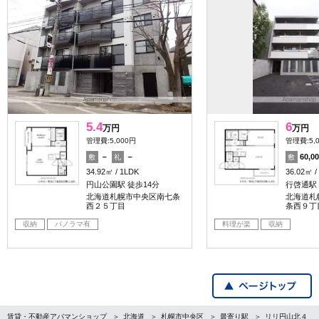
5.4
6
万円
万円
管理費:5,000円
管理費:5,
－
－
60,0
敷
礼
敷
34.92㎡
1LDK
36.02㎡
円山公園駅 徒歩14分
行啓通駅
北海道札幌市中央区南七条
北海道札
西２５丁目
条西９丁
収納
パノラマ有
料理が楽
収納
賃貸・不動産アパマンショップ
北海道
札幌市中央区
最寄り駅
リリ円山北４