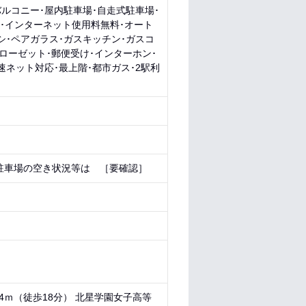
バルコニー･屋内駐車場･自走式駐車場･
料･インターネット使用料無料･オート
シ･ペアガラス･ガスキッチン･ガスコ
クローゼット･郵便受け･インターホン･
速ネット対応･最上階･都市ガス･2駅利
駐車場の空き状況等は ［要確認］
24ｍ（徒歩18分） 北星学園女子高等