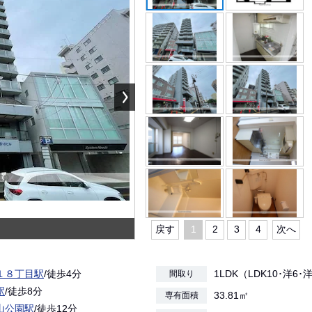
戻す
1
2
3
4
次へ
１８丁目駅
/徒歩4分
1LDK（LDK10･洋6･
間取り
駅
/徒歩8分
33.81㎡
専有面積
山公園駅
/徒歩12分