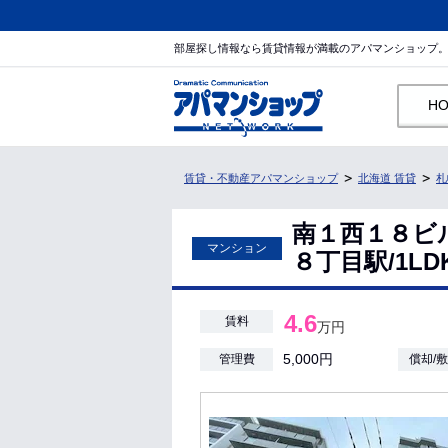
部屋探し情報なら賃貸情報が満載のアパマンショップ
H
賃貸・不動産アパマンショップ
北海道 賃貸
札
南１西１８ビ
マンション
８丁目駅/1LDK
4.6
賃料
万円
5,000円
管理費
償却/