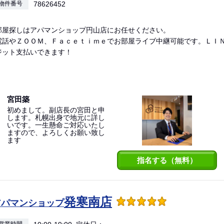
物件番号
78626452
部屋探しはアパマンショップ円山店にお任せください。
電話やＺＯＯＭ、Ｆａｃｅｔｉｍｅでお部屋ライブ中継可能です。ＬＩ
ジット支払いできます！
宮田築
初めまして。副店長の宮田と申
します。札幌出身で地元に詳し
いです。一生懸命ご対応いたし
ますので、よろしくお願い致し
ます
指名する（無料）
発寒南店
アパマンショップ