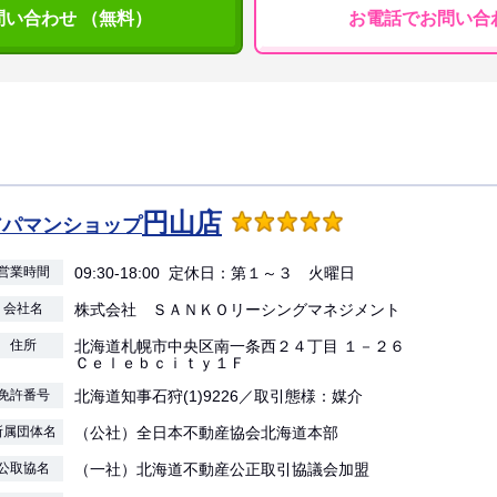
問い合わせ （無料）
お電話でお問い合
円山店
アパマンショップ
営業時間
09:30-18:00 定休日：第１～３ 火曜日
会社名
株式会社 ＳＡＮＫＯリーシングマネジメント
住所
北海道札幌市中央区南一条西２４丁目 １－２６
Ｃｅｌｅｂｃｉｔｙ１Ｆ
免許番号
北海道知事石狩(1)9226／取引態様：媒介
所属団体名
（公社）全日本不動産協会北海道本部
公取協名
（一社）北海道不動産公正取引協議会加盟