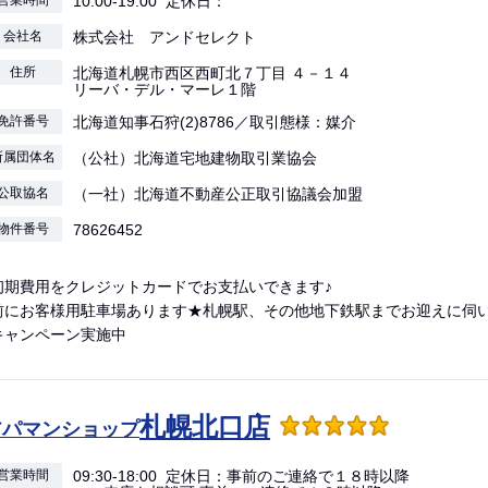
営業時間
10:00-19:00 定休日：
会社名
株式会社 アンドセレクト
住所
北海道札幌市西区西町北７丁目 ４－１４
リーバ・デル・マーレ１階
免許番号
北海道知事石狩(2)8786／取引態様：媒介
所属団体名
（公社）北海道宅地建物取引業協会
公取協名
（一社）北海道不動産公正取引協議会加盟
物件番号
78626452
初期費用をクレジットカードでお支払いできます♪
前にお客様用駐車場あります★札幌駅、その他地下鉄駅までお迎えに伺
キャンペーン実施中
札幌北口店
アパマンショップ
営業時間
09:30-18:00 定休日：事前のご連絡で１８時以降