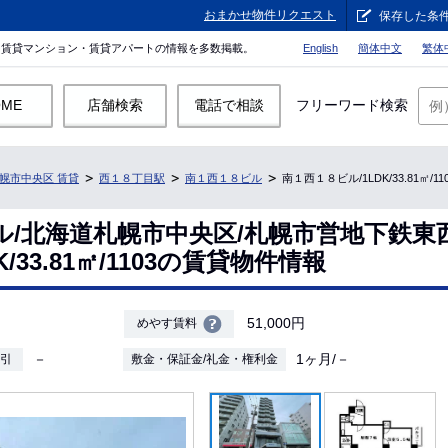
おまかせ物件リクエスト
保存した条
。賃貸マンション・賃貸アパートの情報を多数掲載。
English
簡体中文
繁体
OME
店舗検索
電話で相談
フリーワード検索
幌市中央区 賃貸
西１８丁目駅
南１西１８ビル
南１西１８ビル/1LDK/33.81㎡/
ル/北海道札幌市中央区/札幌市営地下鉄東
/33.81㎡/1103の賃貸物件情報
51,000円
めやす賃料
－
1ヶ月/－
敷引
敷金・保証金/礼金・権利金