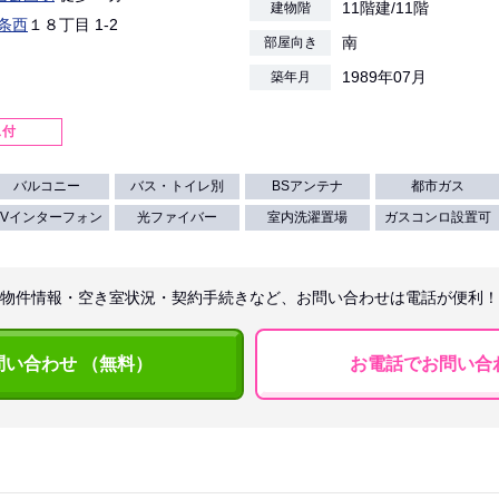
11階建/11階
建物階
条西
１８丁目 1-2
南
部屋向き
1989年07月
築年月
ス付
バルコニー
バス・トイレ別
BSアンテナ
都市ガス
TVインターフォン
光ファイバー
室内洗濯置場
ガスコンロ設置可
物件情報・空き室状況・契約手続きなど、お問い合わせは電話が便利！
問い合わせ （無料）
お電話でお問い合