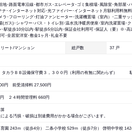
坦地･路面電車沿線･都市ガス･エレベータ･ゴミ集積場･風除室･角部屋･
アンテナ･インターネット対応･光ファイバー･インターネット月額利用料無
メラ･フローリング･灯油ファンヒーター･洗濯機置場（室内）･二重サッ
湯(ガス)･シャワー･バス・トイレ別･温水洗浄暖房便座･室内洗濯置場･
ン･駅徒歩10分以内･駅徒歩5分以内･保証会社利用可･保証人（要）※･高
用可･全居室洋室･敷金1ヶ月･礼金不要
リート/マンション
総戸数
37 戸
） タカラＢＢ設備保守費３，３００円（利用の有無に関わらず） 
00円 前受清掃料 27,500円
80円 ２４時間管理料 660円
精算
失による汚損・破損は別途費用がかかる場合がございます。
園 243ｍ（徒歩4分） 二条小学校 529ｍ（徒歩7分） 啓明中学校 14