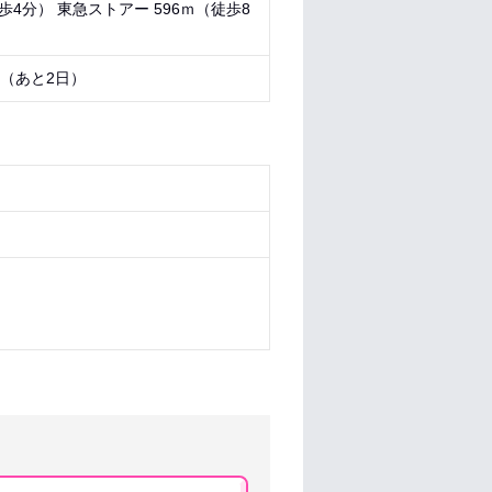
歩4分） 東急ストアー 596ｍ（徒歩8
8 （あと
2日
）