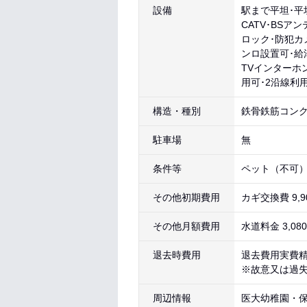
設備
駅まで平坦･平
CATV･BS
ロック･防犯カ
ンロ設置可･給
TVインターホ
用可･2沿線利
構造・種別
鉄骨鉄筋コンク
駐車場
無
条件等
ペット（不可
その他初期費用
カギ交換費 9,9
その他月額費用
水道料金 3,0
退去時費用
退去費用実費
※故意又は過
周辺情報
医大幼稚園・保育