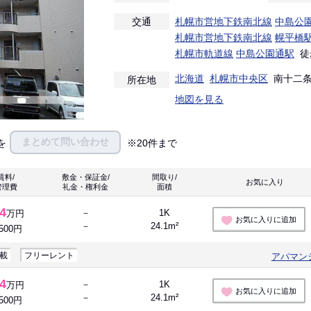
交通
札幌市営地下鉄南北線
中島公
札幌市営地下鉄南北線
幌平橋
札幌市軌道線
中島公園通駅
徒
北海道
札幌市中央区
南十二条西
所在地
地図を見る
まとめて問い合わせ
を
※20件まで
賃料/
敷金・保証金/
間取り/
お気に入り 
管理費
礼金・権利金
面積
.4
－
1K
万円
お気に入りに追加
－
24.1m²
,500円
載
フリーレント
アパマン
.4
－
1K
万円
お気に入りに追加
－
24.1m²
,500円