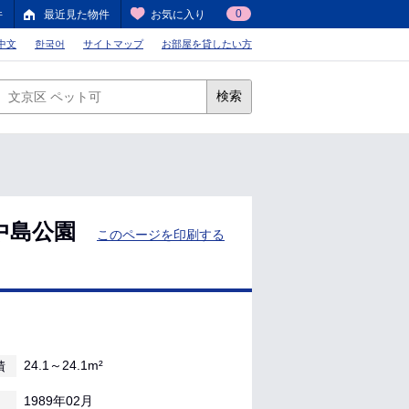
0
件
最近見た物件
お気に入り
中文
한국어
サイトマップ
お部屋を貸したい方
検索
中島公園
このページを印刷する
24.1～24.1m²
積
1989年02月