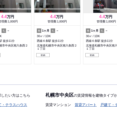
4.4
4.4
4.4
万円
万円
万円
管理費:1,000円
管理費:1,000円
管理費:1,000円
月
－
1ヶ月
－
1ヶ月
－
礼
敷
礼
敷
礼
K
30㎡
1DK
30㎡
1DK
 徒歩11分
西線６条駅 徒歩11分
西線６条駅 徒歩11分
幌市中央区南六条西２
北海道札幌市中央区南六条西２
北海道札幌市中央区南
１丁目
１丁目
収納
収納
札幌市中央区
探したい方はこちら
の賃貸情報を建物タイプ
て・テラスハウス
賃貸マンション
賃貸アパート
戸建て・