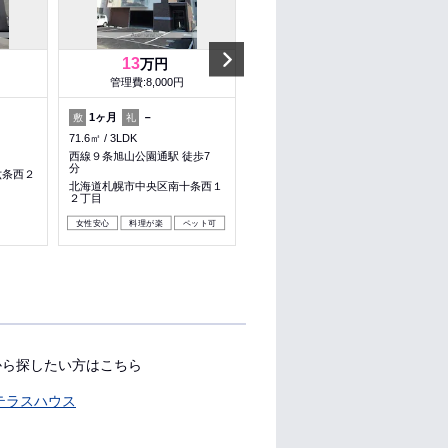
Next
13
2.9
万円
万円
管理費:8,000円
管理費:－
1ヶ月
－
－
－
敷
礼
敷
礼
71.6㎡
3LDK
21㎡
1DK
西線９条旭山公園通駅 徒歩7
静修学園前駅 徒歩5分
分
六条西２
北海道札幌市中央区南十七条西
北海道札幌市中央区南十条西１
５丁目
２丁目
ペット可
女性安心
料理が楽
ペット可
から探したい方はこちら
テラスハウス