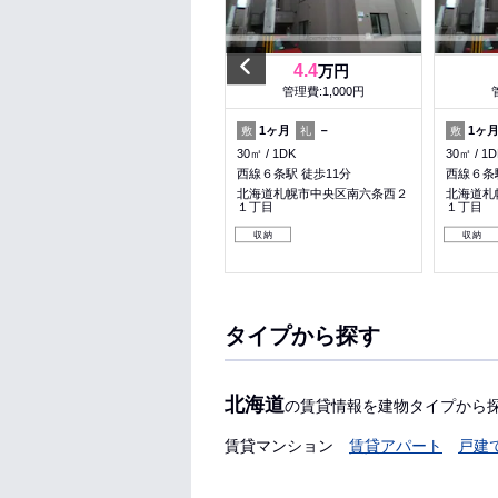
Previous
5.9
4.4
万円
万円
管理費:3,000円
管理費:1,000円
1ヶ月
－
1ヶ月
－
1ヶ
敷
礼
敷
礼
敷
34.19㎡
1LDK
30㎡
1DK
30㎡
1D
幌平橋駅 徒歩5分
西線６条駅 徒歩11分
西線６条駅
北海道札幌市中央区南十四条西
北海道札幌市中央区南六条西２
北海道札
６丁目
１丁目
１丁目
料理が楽
ペット可
収納
収納
収納
タイプから探す
北海道
の賃貸情報を建物タイプから
賃貸マンション
賃貸アパート
戸建