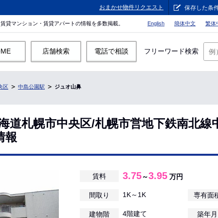
おまかせ物件リクエスト
保存した条
。賃貸マンション・賃貸アパートの情報を多数掲載。
English
簡体中文
繁体
OME
店舗検索
電話で相談
フリーワード検索
央区
中島公園駅
ジュオ山鼻
北海道札幌市中央区/札幌市営地下鉄南北線
情報
3.75
3.95
賃料
～
万円
1K～1K
間取り
専有面
4階建て
建物階
築年月