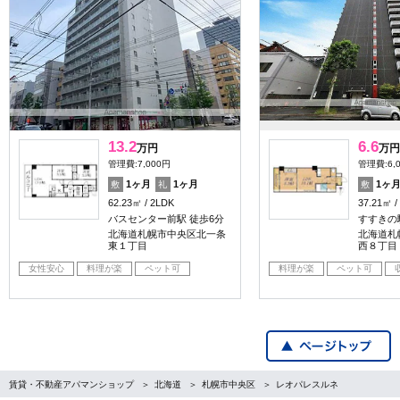
13.2
6.6
万円
万円
管理費:7,000円
管理費:6,
1ヶ月
1ヶ月
1ヶ
敷
礼
敷
62.23㎡
2LDK
37.21㎡
バスセンター前駅 徒歩6分
すすきの
北海道札幌市中央区北一条
北海道札
東１丁目
西８丁目
女性安心
料理が楽
ペット可
料理が楽
ペット可
賃貸・不動産アパマンショップ
北海道
札幌市中央区
レオパレスルネ