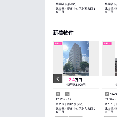
桑園駅 徒歩13分
桑園駅 徒歩10分
桑園駅 徒
北海道札幌市中央区北六条西１
北海道札幌市中央区北五条西１
北海道札
８丁目
６丁目
６丁目
新着物件
NEW
NEW
NEW
Previous
5.3
2.4
万円
万円
管理費:2,000円
管理費:5,000円
－
－
－
－
45,0
敷
礼
敷
礼
敷
44.37㎡
2LDK
17.92㎡
1K
33.06㎡
西２８丁目駅 徒歩9分
西２８丁目駅 徒歩6分
西１１丁
北海道札幌市中央区宮の森三条
北海道札幌市中央区北六条西２
北海道札
５丁目
５丁目
２丁目