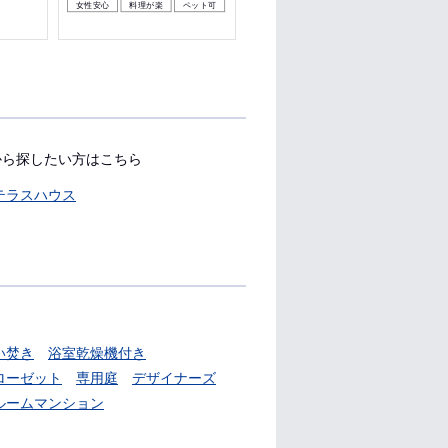
女性安心
料理が楽
ペット可
料理が楽
ペット可
収納
から探したい方はこちら
テラスハウス
い焚き
浴室乾燥機付き
ローゼット
専用庭
デザイナーズ
ルームマンション