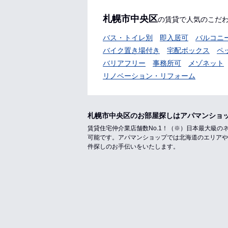
札幌市中央区
の賃貸で人気のこだ
バス・トイレ別
即入居可
バルコニ
バイク置き場付き
宅配ボックス
ペ
バリアフリー
事務所可
メゾネット
リノベーション・リフォーム
札幌市中央区のお部屋探しはアパマンショ
賃貸住宅仲介業店舗数No.1！（※）日本最大級
可能です。アパマンショップでは北海道のエリアや
件探しのお手伝いをいたします。