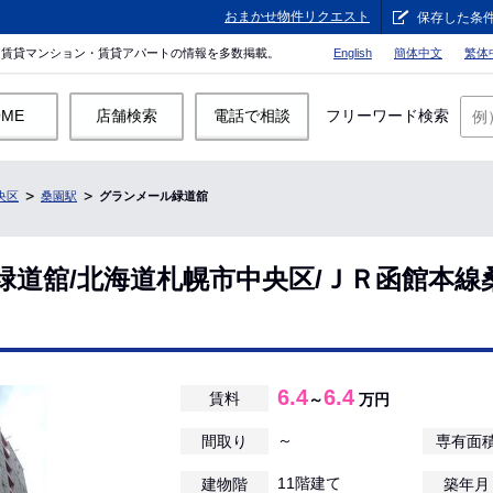
おまかせ物件リクエスト
保存した条
。賃貸マンション・賃貸アパートの情報を多数掲載。
English
簡体中文
繁体
OME
店舗検索
電話で相談
フリーワード検索
央区
桑園駅
グランメール緑道舘
緑道舘/北海道札幌市中央区/ＪＲ函館本線
6.4
6.4
賃料
～
万円
～
間取り
専有面
11階建て
建物階
築年月