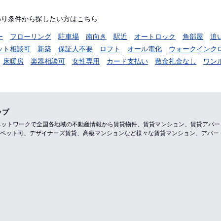
わり条件から探したい方はこちら
ー
フローリング
駐車場
南向き
駅近
オートロック
角部屋
追
ット相談可
新築
保証人不要
ロフト
オール電化
ウォークインク
床暖房
楽器相談可
女性専用
カード支払い
敷金礼金なし
ワン
ップ
のネットワークで全国各地域の不動産情報から賃貸物件、賃貸マンション、賃貸アパ
ペット可、デザイナーズ賃貸、高級マンションなど様々な賃貸マンション、アパー