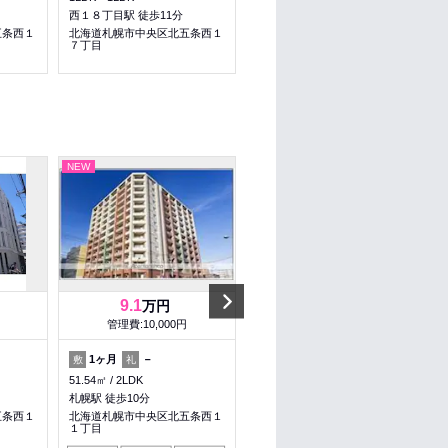
西１８丁目駅 徒歩11分
桑園駅 徒歩8分
五条西１
北海道札幌市中央区北五条西１
北海道札幌市中央区北六条西１
７丁目
６丁目
NEW
NEW
Next
9.1
6.6
万円
万円
管理費:10,000円
管理費:5,000円
1ヶ月
－
－
－
敷
礼
敷
礼
51.54㎡
2LDK
58.25㎡
2LDK
札幌駅 徒歩10分
電車事業所前駅 徒歩6分
五条西１
北海道札幌市中央区北五条西１
北海道札幌市中央区南二十四条
１丁目
西１５丁目