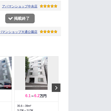
アパマンショップ
中央店
掲載終了
パマンショップ
大通公園店
Next
6.1
6.2
6.8
7.4
～
万円
～
万円
35.6～39m²
40.14～40.14m²
1LDK～1LDK
2DK～2DK