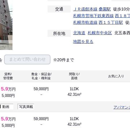
交通
ＪＲ函館本線
桑園駅
徒歩10分
札幌市営地下鉄東西線
西１８
札幌市軌道線
西１５丁目駅
徒
北海道
札幌市中央区
北五条西
所在地
地図を見る
まとめて問い合わせ
を
※20件まで
賃料/
敷金・保証金/
間取り/
お気に入
管理費
礼金・権利金
面積
5.9
59,000円
1LDK
万円
－
42.31m²
5,000円
動画
写真満載
アパマン
5.9
59,000円
1LDK
万円
－
42.31m²
5,000円