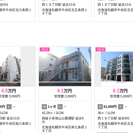
歩5分
西１８丁目駅 徒歩11分
西１８丁目駅 徒歩11分
幌市中央区北六条西１
北海道札幌市中央区北五条西１
北海道札幌市中央区北
６丁目
７丁目
NEW
NEW
4.5
4.1
6.1
万円
万円
万円
管理費:3,000円
管理費:2,000円
管理費:5,000円
00円
－
1ヶ月
－
61,000円
－
礼
敷
礼
敷
礼
1LDK
42.28㎡
2LDK
36㎡
1LDK
目駅 徒歩11分
西線９条旭山公園通駅 徒歩6
西１８丁目駅 徒歩9分
分
幌市中央区南六条西１
北海道札幌市中央区北
北海道札幌市中央区南七条西１
７丁目
８丁目