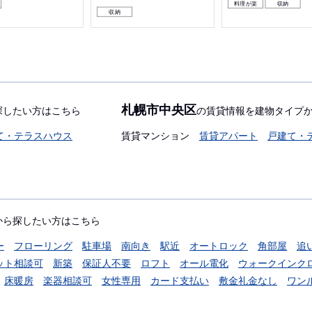
料理が楽
収納
収納
札幌市中央区
探したい方はこちら
の賃貸情報を建物タイプ
て・テラスハウス
賃貸マンション
賃貸アパート
戸建て・
から探したい方はこちら
ー
フローリング
駐車場
南向き
駅近
オートロック
角部屋
追
ット相談可
新築
保証人不要
ロフト
オール電化
ウォークインク
床暖房
楽器相談可
女性専用
カード支払い
敷金礼金なし
ワン