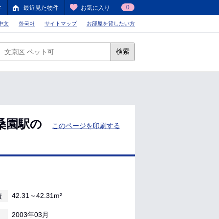
0
件
最近見た物件
お気に入り
中文
한국어
サイトマップ
お部屋を貸したい方
検索
桑園駅の
このページを印刷する
42.31～42.31m²
積
2003年03月