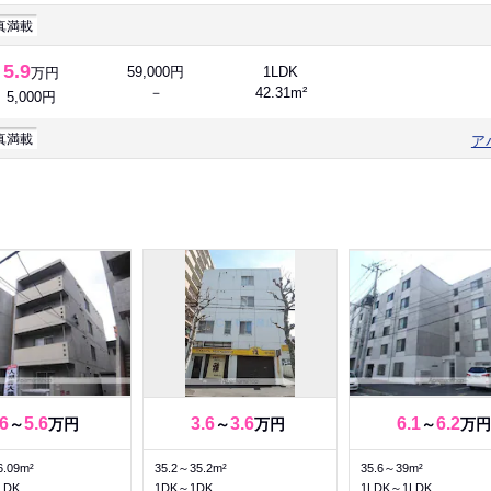
真満載
5.9
59,000円
1LDK
万円
－
42.31m²
5,000円
真満載
ア
.6
5.6
3.6
3.6
6.1
6.2
～
万円
～
万円
～
万円
6.09m²
35.2～35.2m²
35.6～39m²
LDK
1DK～1DK
1LDK～1LDK