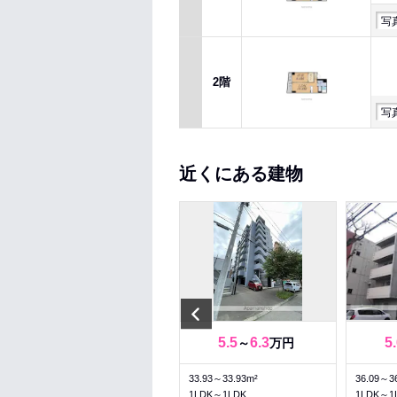
写
2階
写
近くにある建物
Previous
2.9
3.1
5.5
6.3
5
～
万円
～
万円
19.88～19.88m²
33.93～33.93m²
36.09～3
1K～1K
1LDK～1LDK
1LDK～1