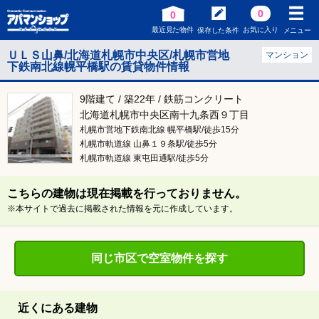
0
0
最近見た物件
お気に入り
保存した条件
メニュー
ＵＬＳ山鼻/北海道札幌市中央区/札幌市営地
マンション
下鉄南北線幌平橋駅の賃貸物件情報
9階建て / 築22年 / 鉄筋コンクリート
北海道札幌市中央区南十九条西９丁目
札幌市営地下鉄南北線 幌平橋駅/徒歩15分
札幌市軌道線 山鼻１９条駅/徒歩5分
札幌市軌道線 東屯田通駅/徒歩5分
こちらの建物は現在掲載を行っておりません。
※本サイトで過去に掲載された情報を元に作成しています。
同じ市区で空室物件を探す
近くにある建物