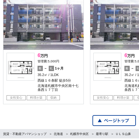
6
6
万円
万円
管理費:5,000円
管理費:5,
－
1ヶ月
－
敷
礼
敷
35.2㎡
1LDK
35.2㎡
西線１６条駅 徒歩5分
西線１６
北海道札幌市中央区南十七
北海道札
条西１７丁目
条西１７
女性安心
料理が楽
収納
女性安心
料理が楽
賃貸・不動産アパマンショップ
北海道
札幌市中央区
最寄り駅
ＵＬＳ山鼻