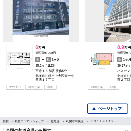
6
8.9
万円
万円
管理費:5,000円
管理費:5,
－
1ヶ月
1ヶ
敷
礼
敷
35.2㎡
1LDK
39.17㎡
西線１６条駅 徒歩5分
バスセン
北海道札幌市中央区南十七
北海道札
条西１７丁目
東２丁目
女性安心
料理が楽
収納
料理が楽
収納
賃貸・不動産アパマンショップ
北海道
札幌市中央区
ＩＮＦＩＮＩＴＹ
全国の都道府県から探す