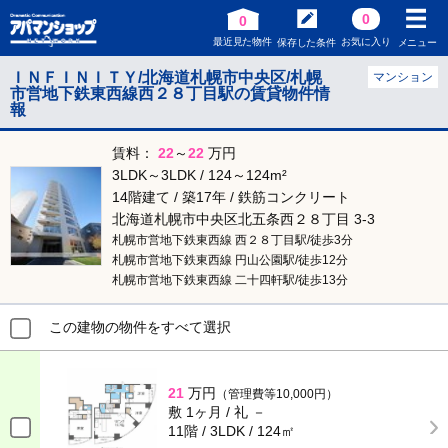
0
0
最近見た物件
お気に入り
保存した条件
メニュー
ＩＮＦＩＮＩＴＹ/北海道札幌市中央区/札幌
マンション
市営地下鉄東西線西２８丁目駅の賃貸物件情
報
賃料：
22
～
22
万円
3LDK～3LDK / 124～124m²
14階建て / 築17年 / 鉄筋コンクリート
北海道札幌市中央区北五条西２８丁目 3-3
札幌市営地下鉄東西線 西２８丁目駅/徒歩3分
札幌市営地下鉄東西線 円山公園駅/徒歩12分
札幌市営地下鉄東西線 二十四軒駅/徒歩13分
この建物の物件をすべて選択
21
万円
（管理費等10,000円）
敷 1ヶ月 / 礼 －
11階 / 3LDK / 124㎡