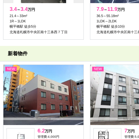
3.4
3.4
7.9
11.9
～
万円
～
万円
21.4～33m²
36.5～55.18m²
1R～1LDK
1LDK～2LDK
幌平橋駅 徒歩5分
幌平橋駅 徒歩10分
北海道札幌市中央区南十三条西７丁目
北海道札幌市中央区南十三
新着物件
NEW
NEW
6.2
7
万円
万円
管理費:4,000円
管理費:5,