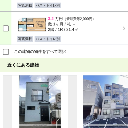
写真満載
バス・トイレ別
3.2
万円
（管理費等2,000円）
敷 1ヶ月 / 礼 －
2階 / 1R / 21.4㎡
写真満載
バス・トイレ別
この建物の物件をすべて選択
近くにある建物