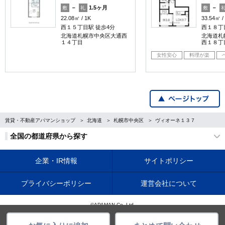
－
1.5ヶ月
－
敷
礼
敷
22.08㎡
1K
33.54㎡
西１５丁目駅 徒歩4分
西１８丁
北海道札幌市中央区大通西
北海道札
１４丁目
西１８丁
女性安心
料理が楽
賃貸・不動産アパマンショップ
北海道
札幌市中央区
ヴィオーネ１３７
全国の都道府県から探す
企業・IR情報
サイトポリシー
プライバシーポリシー
運営会社について
©APAMAN Co.,Ltd.