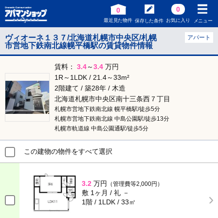
0
0
最近見た物件
お気に入り
保存した条件
メニュー
ヴィオーネ１３７/北海道札幌市中央区/札幌
アパート
市営地下鉄南北線幌平橋駅の賃貸物件情報
賃料：
3.4
～
3.4
万円
1R～1LDK / 21.4～33m²
2階建て / 築28年 / 木造
北海道札幌市中央区南十三条西７丁目
札幌市営地下鉄南北線 幌平橋駅/徒歩5分
札幌市営地下鉄南北線 中島公園駅/徒歩13分
札幌市軌道線 中島公園通駅/徒歩5分
この建物の物件をすべて選択
3.2
万円
（管理費等2,000円）
敷 1ヶ月 / 礼 －
1階 / 1LDK / 33㎡