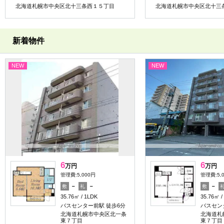
北海道札幌市中央区北十三条西１５丁目
北海道札幌市中央区北十三
新着物件
NEW
NEW
6
6
万円
万円
管理費:5,000円
管理費:5,
－
－
－
敷
礼
敷
35.76㎡
1LDK
35.76㎡
バスセンター前駅 徒歩6分
バスセン
北海道札幌市中央区北一条
北海道札
東７丁目
東７丁目