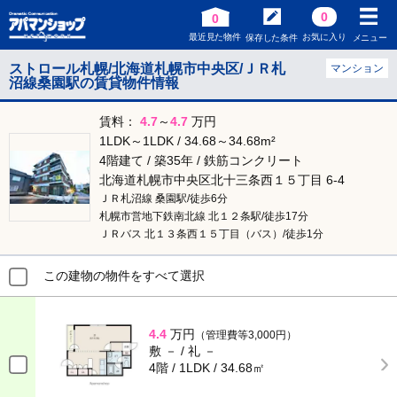
0
0
最近見た物件
お気に入り
保存した条件
メニュー
ストロール札幌/北海道札幌市中央区/ＪＲ札
マンション
沼線桑園駅の賃貸物件情報
賃料：
4.7
～
4.7
万円
1LDK～1LDK / 34.68～34.68m²
4階建て / 築35年 / 鉄筋コンクリート
北海道札幌市中央区北十三条西１５丁目 6-4
ＪＲ札沼線 桑園駅/徒歩6分
札幌市営地下鉄南北線 北１２条駅/徒歩17分
ＪＲバス 北１３条西１５丁目（バス）/徒歩1分
この建物の物件をすべて選択
4.4
万円
（管理費等3,000円）
敷 － / 礼 －
4階 / 1LDK / 34.68㎡