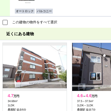
オートロック
バルコニー
この建物の物件をすべて選択
近くにある建物
4.7
4.6
4.6
万円
～
万円
34.68m²
37.5～37.5m²
1LDK
1LDK～1LDK
桑園駅 徒歩6分
桑園駅 徒歩7分