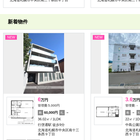
新着物件
NEW
NEW
6
3.6
万円
万円
管理費:5,000円
管理費:－
60,000円
－
－
敷
礼
敷
36.02㎡
1LDK
22㎡
1D
行啓通駅 徒歩9分
中島公園
北海道札幌市中央区南十三
北海道札
条西９丁目
西９丁目