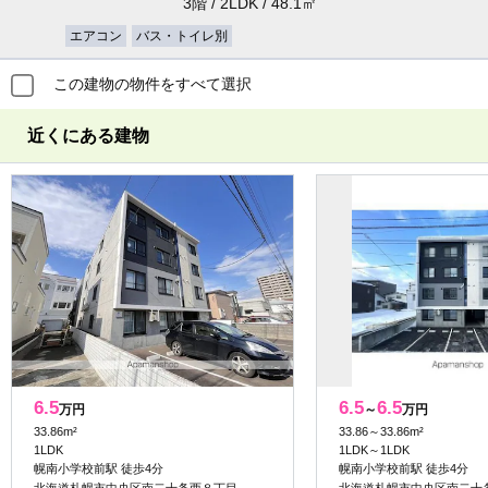
3階 / 2LDK / 48.1㎡
エアコン
バス・トイレ別
この建物の物件をすべて選択
近くにある建物
6.5
6.5
6.5
万円
～
万円
33.86m²
33.86～33.86m²
1LDK
1LDK～1LDK
幌南小学校前駅 徒歩4分
幌南小学校前駅 徒歩4分
北海道札幌市中央区南二十条西８丁目
北海道札幌市中央区南二十