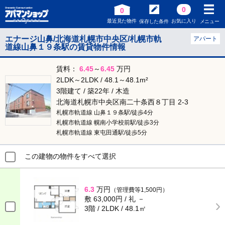
0
0
最近見た物件
お気に入り
保存した条件
メニュー
エナージ山鼻/北海道札幌市中央区/札幌市軌
アパート
道線山鼻１９条駅の賃貸物件情報
賃料：
6.45
～
6.45
万円
2LDK～2LDK / 48.1～48.1m²
3階建て / 築22年 / 木造
北海道札幌市中央区南二十条西８丁目 2-3
札幌市軌道線 山鼻１９条駅/徒歩4分
札幌市軌道線 幌南小学校前駅/徒歩3分
札幌市軌道線 東屯田通駅/徒歩5分
この建物の物件をすべて選択
6.3
万円
（管理費等1,500円）
敷 63,000円 / 礼 －
3階 / 2LDK / 48.1㎡